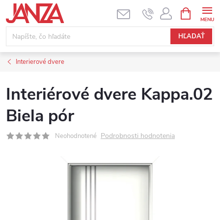
Prejsť na obsah
NÁKUPNÝ
HĽADAŤ
Interierové dvere
Interiérové dvere Kappa.02
Biela pór
Podrobnosti hodnotenia
Neohodnotené