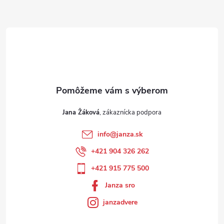
Jana Žáková
info
@
janza.sk
+421 904 326 262
+421 915 775 500
Janza sro
janzadvere