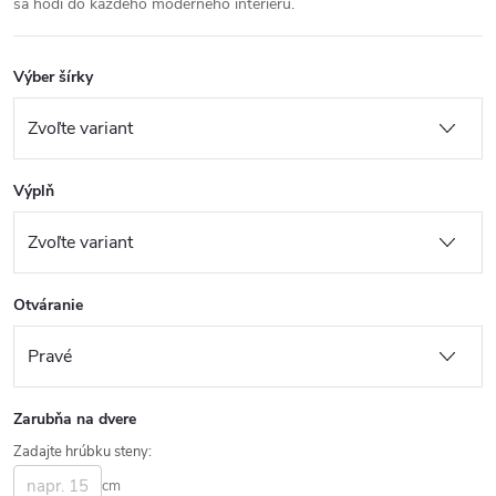
sa hodí do každého moderného interiéru.
Výber šírky
Výplň
Otváranie
Zarubňa na dvere
Zadajte hrúbku steny:
cm