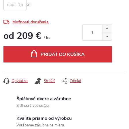
cm
Možnosti doručenia
od
209 €
/ ks
Jednotková cena:
PRIDAŤ DO KOŠÍKA
Opýtať sa
Strážiť
Zdieľať
Špičkové dvere a zárubne
S dlhou životnosťou.
Kvalita priamo od výrobcu
Vyrábame zárubne na mieru.