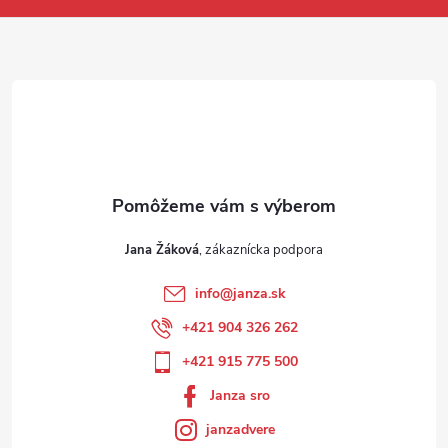
Jana Žáková
info
@
janza.sk
+421 904 326 262
+421 915 775 500
Janza sro
janzadvere