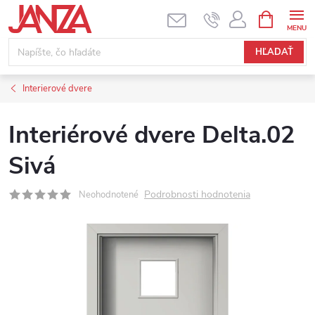
Prejsť na obsah
NÁKUPNÝ
HĽADAŤ
Interierové dvere
Interiérové dvere Delta.02
Sivá
Podrobnosti hodnotenia
Neohodnotené