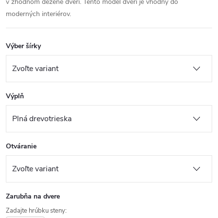
v zhodnom dezéne dverí. Tento model dverí je vhodný do
moderných interiérov.
Výber šírky
Výplň
Otváranie
Zarubňa na dvere
Zadajte hrúbku steny: