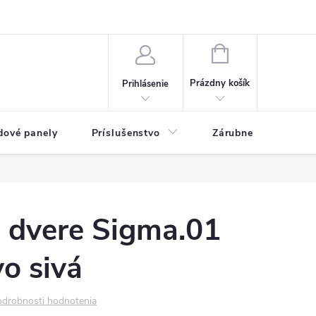
ny osobných údajov
Blog
NÁKUPNÝ KOŠÍK
Prázdny košík
Prihlásenie
dové panely
Príslušenstvo
Zárubne
Stave
é dvere Sigma.01
o sivá
drobnosti hodnotenia