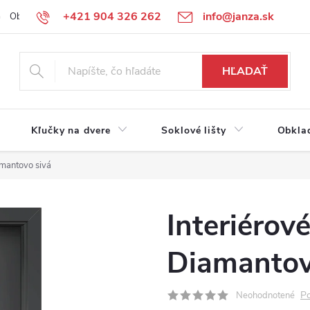
+421 904 326 262
info@janza.sk
Obchodné podmienky
Reklamačné podmienky
Podmienky ochra
HĽADAŤ
Kľučky na dvere
Soklové lišty
Obkla
amantovo sivá
Interiérov
Diamantov
Po
Neohodnotené