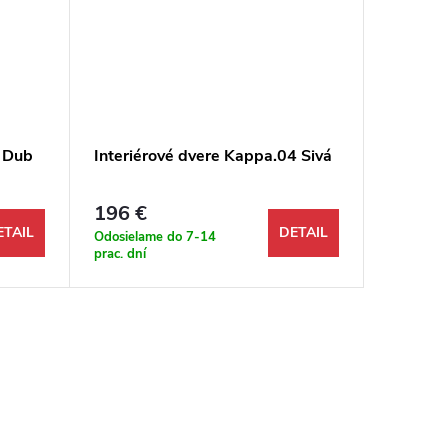
2 Dub
Interiérové dvere Kappa.04 Sivá
Interié
Čerešň
196 €
206 €
ETAIL
DETAIL
Odosielame do 7-14
Odosiela
prac. dní
prac. dní