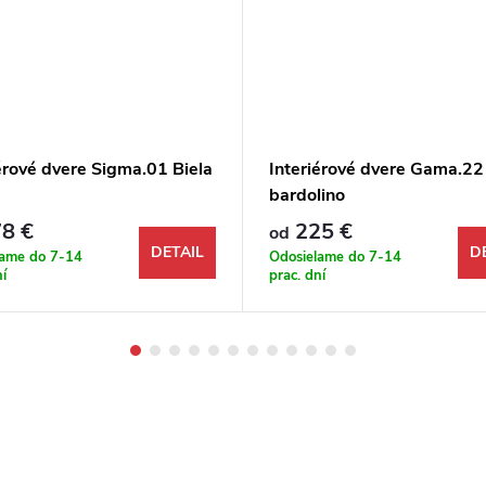
érové dvere Sigma.01 Biela
Interiérové dvere Gama.2
bardolino
8 €
225 €
od
DETAIL
D
lame do 7-14
Odosielame do 7-14
ní
prac. dní