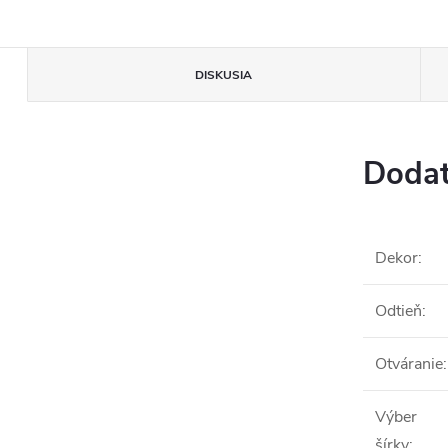
DISKUSIA
Dodat
Dekor
:
Odtieň
:
Otváranie
:
Výber
šírky
: