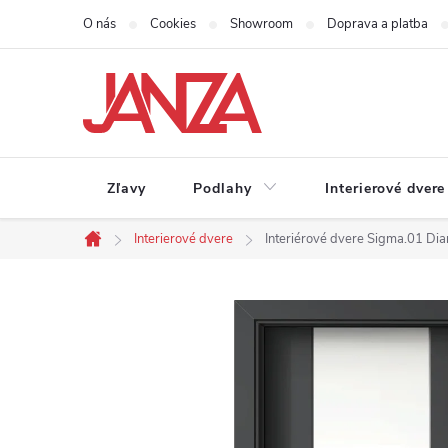
Prejsť na obsah
O nás
Cookies
Showroom
Doprava a platba
Zľavy
Podlahy
Interierové dvere
Interierové dvere
Interiérové dvere Sigma.01 Di
Domov