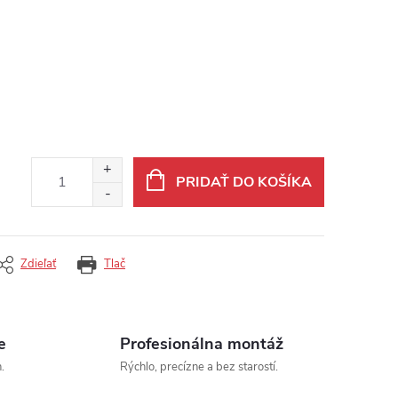
PRIDAŤ DO KOŠÍKA
Zdieľať
Tlač
e
Profesionálna montáž
.
Rýchlo, precízne a bez starostí.