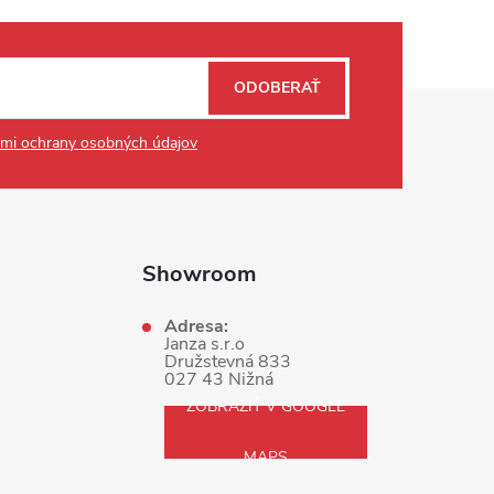
ODOBERAŤ
mi ochrany osobných údajov
Showroom
Adresa:
Janza s.r.o
Družstevná 833
027 43 Nižná
ZOBRAZIŤ V GOOGLE
MAPS