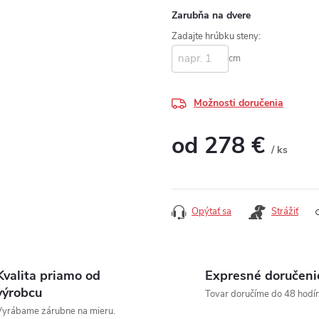
Zarubňa na dvere
Zadajte hrúbku steny:
cm
Možnosti doručenia
od
278 €
/ ks
Jednotková cena:
Opýtať sa
Strážiť
Kvalita priamo od
Expresné doručeni
výrobcu
Tovar doručíme do 48 hodín
yrábame zárubne na mieru.