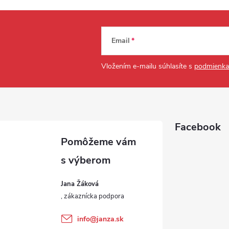
Email
Vložením e-mailu súhlasíte s
podmienka
Facebook
Jana Žáková
info
@
janza.sk