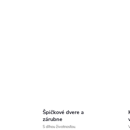
Špičkové dvere a
zárubne
S dlhou životnosťou.
V