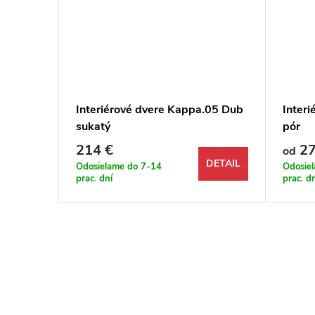
22 Sivá
Interiérové dvere Kappa.05 Dub
Interi
sukatý
pór
214 €
27
od
DETAIL
DETAIL
Odosielame do 7-14
Odosie
prac. dní
prac. d