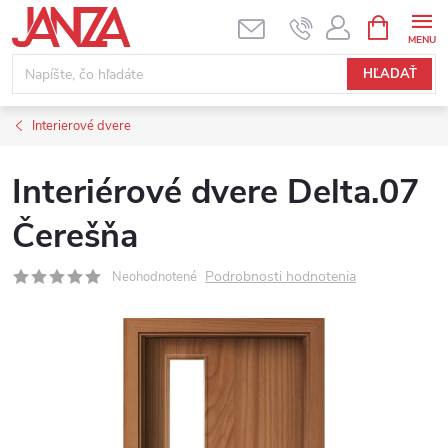
Prejsť na obsah
NÁKUPNÝ
HĽADAŤ
Interierové dvere
Interiérové dvere Delta.07
Čerešňa
Podrobnosti hodnotenia
Neohodnotené