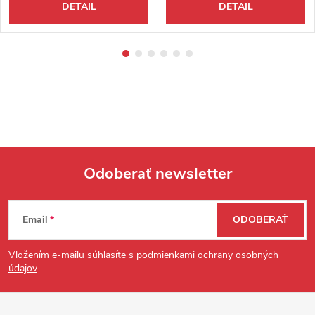
DETAIL
DETAIL
Odoberať newsletter
Zápätie
Email
ODOBERAŤ
Vložením e-mailu súhlasíte s
podmienkami ochrany osobných
údajov