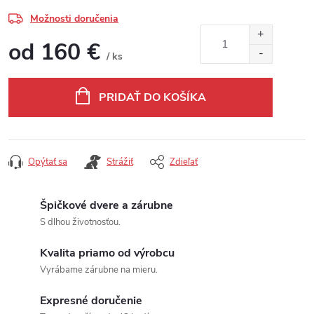
Možnosti doručenia
od
160 €
/ ks
Jednotková cena:
PRIDAŤ DO KOŠÍKA
Opýtať sa
Strážiť
Zdieľať
Špičkové dvere a zárubne
S dlhou životnosťou.
Kvalita priamo od výrobcu
Vyrábame zárubne na mieru.
Expresné doručenie