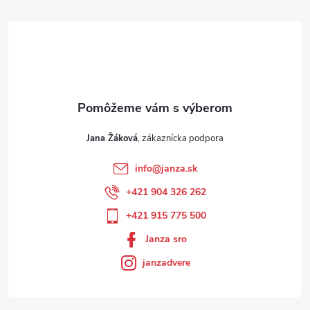
Jana Žáková
info
@
janza.sk
+421 904 326 262
+421 915 775 500
Janza sro
janzadvere