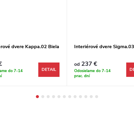
érové dvere Kappa.02 Biela
Interiérové dvere Sigma.03
€
237 €
od
DETAIL
D
lame do 7-14
Odosielame do 7-14
ní
prac. dní