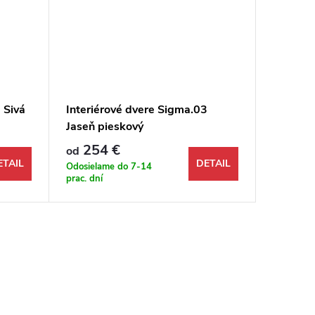
 Sivá
Interiérové dvere Sigma.03
Interié
Jaseň pieskový
pór
254 €
214 €
od
ETAIL
DETAIL
Odosielame do 7-14
Odosiela
prac. dní
prac. dní