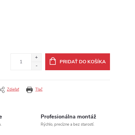
PRIDAŤ DO KOŠÍKA
Zdieľať
Tlač
e
Profesionálna montáž
.
Rýchlo, precízne a bez starostí.