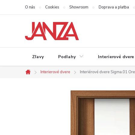
Prejsť na obsah
O nás
Cookies
Showroom
Doprava a platba
Zľavy
Podlahy
Interierové dvere
Interierové dvere
Interiérové dvere Sigma.01 Or
Domov