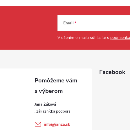
Email
Vložením e-mailu súhlasíte s
podmienka
Facebook
Jana Žáková
info
@
janza.sk