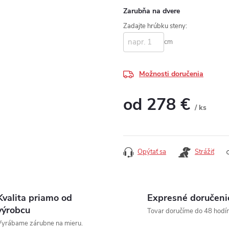
Zarubňa na dvere
Zadajte hrúbku steny:
cm
Možnosti doručenia
od
278 €
/ ks
Jednotková cena:
Opýtať sa
Strážiť
Kvalita priamo od
Expresné doručeni
výrobcu
Tovar doručíme do 48 hodín
yrábame zárubne na mieru.