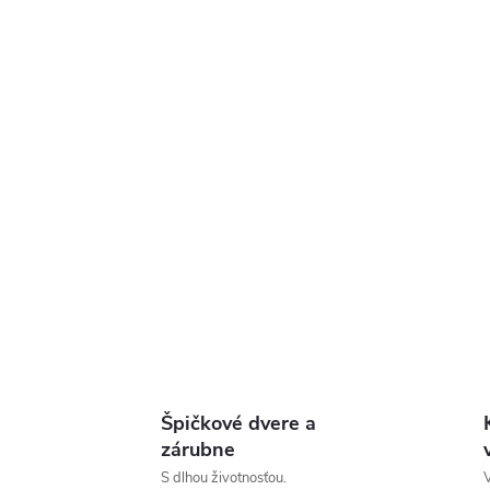
Špičkové dvere a
zárubne
S dlhou životnosťou.
V