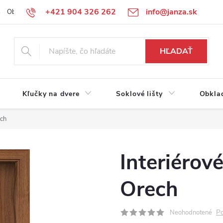
+421 904 326 262
info@janza.sk
Obchodné podmienky
Reklamačné podmienky
Podmienky ochra
HĽADAŤ
Kľučky na dvere
Soklové lišty
Obkla
ech
Interiérov
Orech
Po
Neohodnotené