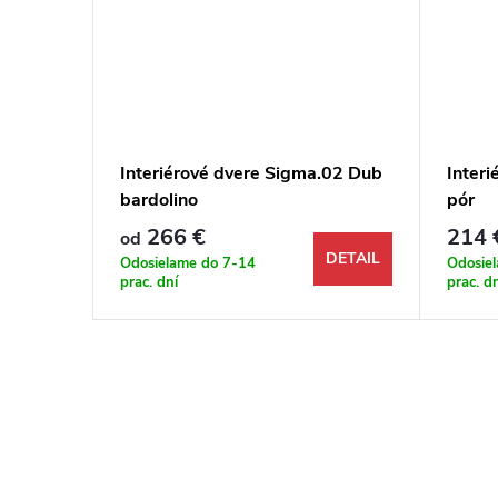
21 Jaseň
Interiérové dvere Sigma.02 Dub
Interi
bardolino
pór
266 €
214 
od
DETAIL
DETAIL
Odosielame do 7-14
Odosie
prac. dní
prac. d