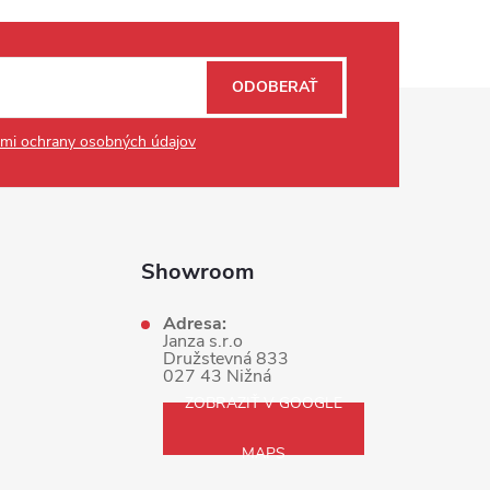
ODOBERAŤ
mi ochrany osobných údajov
Showroom
Adresa:
Janza s.r.o
Družstevná 833
027 43 Nižná
ZOBRAZIŤ V GOOGLE
MAPS