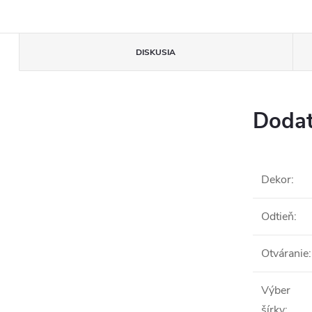
DISKUSIA
Dodat
Dekor
:
Odtieň
:
Otváranie
:
Výber
šírky
: