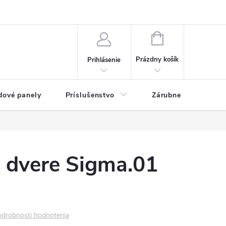
ny osobných údajov
Blog
NÁKUPNÝ KOŠÍK
Prázdny košík
Prihlásenie
dové panely
Príslušenstvo
Zárubne
Stave
é dvere Sigma.01
drobnosti hodnotenia