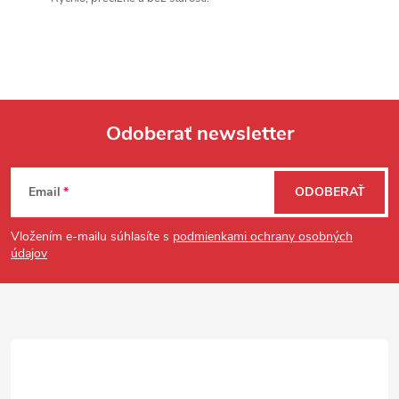
Odoberať newsletter
Zápätie
Email
ODOBERAŤ
Vložením e-mailu súhlasíte s
podmienkami ochrany osobných
údajov