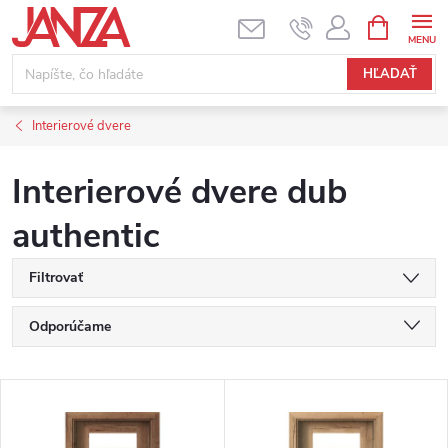
Prejsť na obsah
NÁKUPNÝ
HĽADAŤ
Interierové dvere
Interierové dvere dub
authentic
Filtrovať
Radenie produktov
Odporúčame
Najlacnejšie
Výpis produktov
Najdrahšie
Najpredávanejšie