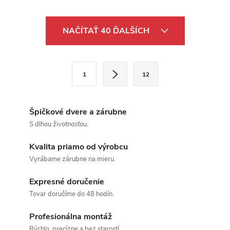
Ovládacie prvky výpisu
NAČÍTAŤ 40 ĎALŠÍCH
Stránkovanie
1
12
Špičkové dvere a zárubne
S dlhou životnosťou.
Kvalita priamo od výrobcu
Vyrábame zárubne na mieru.
Expresné doručenie
Tovar doručíme do 48 hodín.
Profesionálna montáž
Rýchlo, precízne a bez starostí.