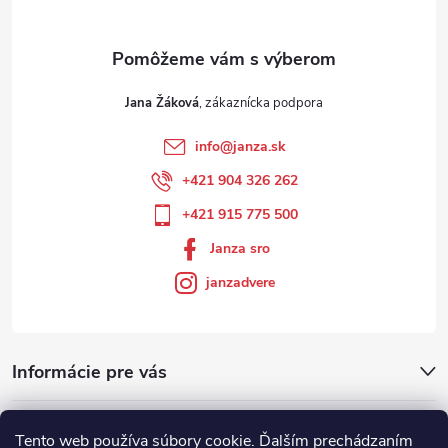
Jana Žáková
info
@
janza.sk
+421 904 326 262
+421 915 775 500
Janza sro
janzadvere
Informácie pre vás
Facebook
Tento web používa súbory cookie. Ďalším prechádzaním