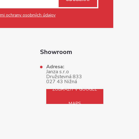
mi ochrany osobných údajov
Showroom
Adresa:
Janza s.r.o
Družstevná 833
027 43 Nižná
ZOBRAZIŤ V GOOGLE
MAPS