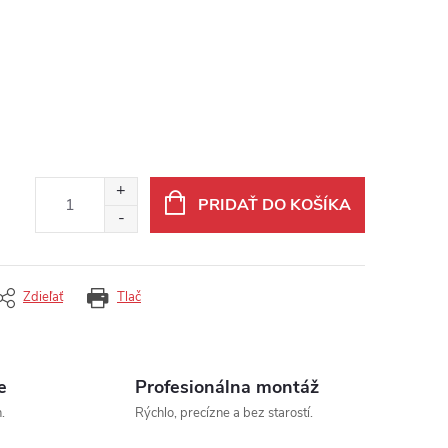
PRIDAŤ DO KOŠÍKA
Zdieľať
Tlač
e
Profesionálna montáž
.
Rýchlo, precízne a bez starostí.