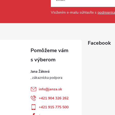
Vložením e-mailu súhlasíte s
podmienka
Facebook
Jana Žáková
info
@
janza.sk
+421 904 326 262
+421 915 775 500