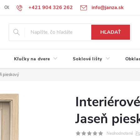
+421 904 326 262
info@janza.sk
Obchodné podmienky
Reklamačné podmienky
Podmienky ochra
HĽADAŤ
Kľučky na dvere
Soklové lišty
Obkla
ň pieskový
Interiérov
Jaseň pies
Po
Neohodnotené