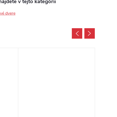
ájdete v tejto kategórii
ové dvere