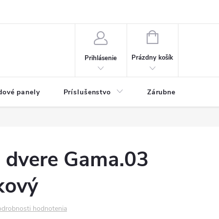
ny osobných údajov
Blog
NÁKUPNÝ KOŠÍK
Prázdny košík
Prihlásenie
dové panely
Príslušenstvo
Zárubne
Stave
é dvere Gama.03
kový
drobnosti hodnotenia