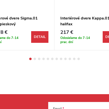
iérové dvere Sigma.01
Interiérové dvere Kappa.0
 pieskový
halifax
8 €
217 €
DETAIL
D
lame do 7-14
Odosielame do 7-14
ní
prac. dní
Email