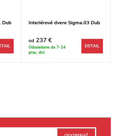
1 Dub
Interiérové dvere Sigma.03 Dub
Interié
237 €
206 €
od
ETAIL
DETAIL
Odosielame do 7-14
Odosiela
prac. dní
prac. dní
ODOBERAŤ