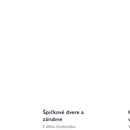
Špičkové dvere a
zárubne
S dlhou životnosťou.
V