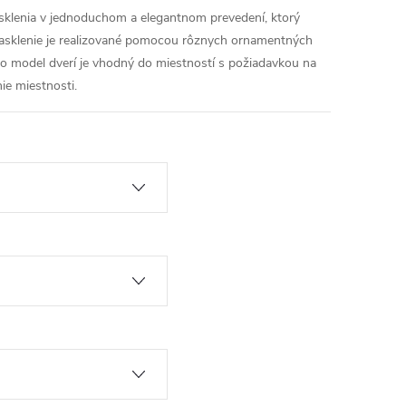
esklenia v jednoduchom a elegantnom prevedení, ktorý
 Zasklenie je realizované pomocou rôznych ornamentných
nto model dverí je vhodný do miestností s požiadavkou na
ie miestnosti.