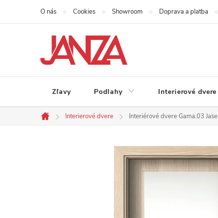
Prejsť na obsah
O nás
Cookies
Showroom
Doprava a platba
Zľavy
Podlahy
Interierové dvere
Interierové dvere
Interiérové dvere Gama.03 Jase
Domov