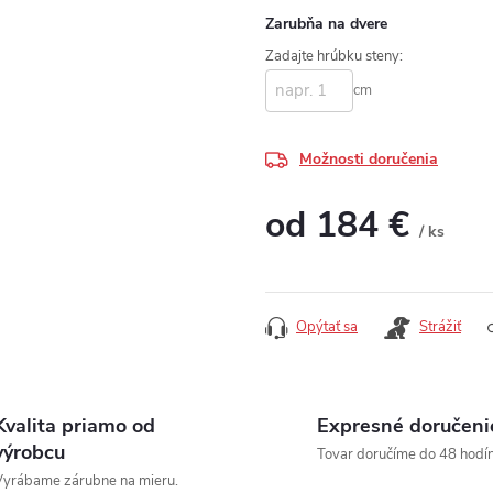
Zarubňa na dvere
Zadajte hrúbku steny:
cm
Možnosti doručenia
od
184 €
/ ks
Jednotková cena:
Opýtať sa
Strážiť
Kvalita priamo od
Expresné doručeni
výrobcu
Tovar doručíme do 48 hodín
yrábame zárubne na mieru.