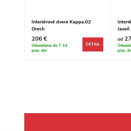
.02 Dub
Interiérové dvere Kappa.02
Inter
Orech
Jaseň
206 €
27
od
DETAIL
DETAIL
Odosielame do 7-14
Odosie
prac. dní
prac. d