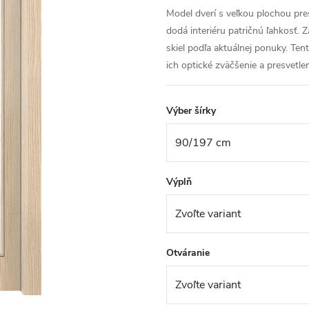
Model dverí s veľkou plochou pr
dodá interiéru patričnú ľahkosť.
skiel podľa aktuálnej ponuky. Te
ich optické zväčšenie a presvetlen
Výber šírky
Výplň
Otváranie