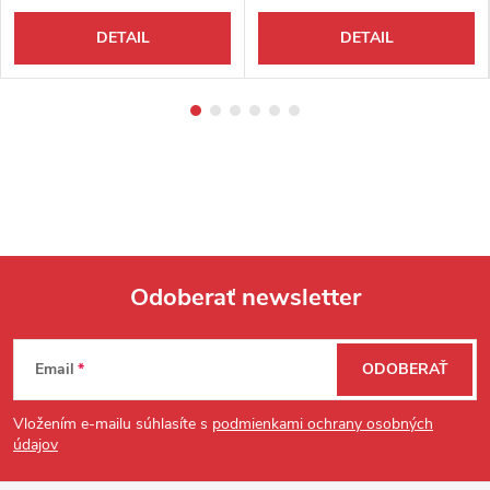
DETAIL
DETAIL
Odoberať newsletter
Zápätie
Email
ODOBERAŤ
Vložením e-mailu súhlasíte s
podmienkami ochrany osobných
údajov