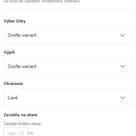
sa hodí do každého moderného interiéru.
Výber šírky
Výplň
Otváranie
Zarubňa na dvere
Zadajte hrúbku steny:
cm