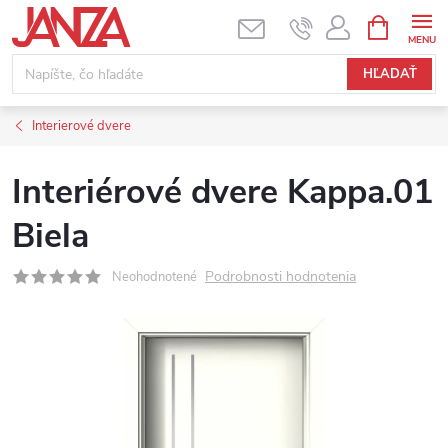
Prejsť na obsah
NÁKUPNÝ
HĽADAŤ
Interierové dvere
Interiérové dvere Kappa.01
Biela
Podrobnosti hodnotenia
Neohodnotené