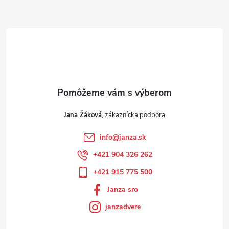
Jana Žáková
info
@
janza.sk
+421 904 326 262
+421 915 775 500
Janza sro
janzadvere