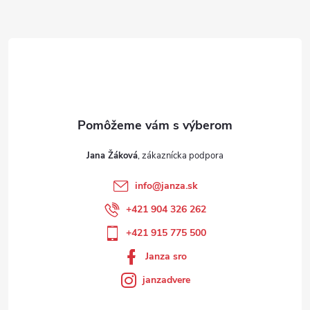
Jana Žáková
info
@
janza.sk
+421 904 326 262
+421 915 775 500
Janza sro
janzadvere