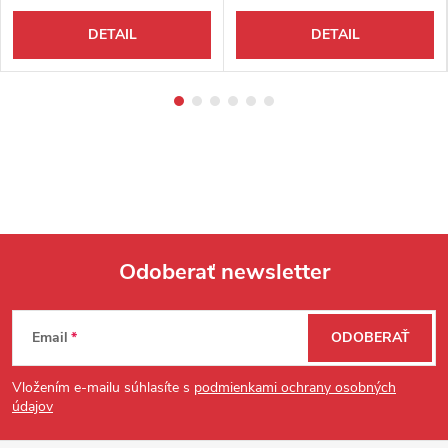
DETAIL
DETAIL
Odoberať newsletter
Zápätie
Email
ODOBERAŤ
Vložením e-mailu súhlasíte s
podmienkami ochrany osobných
údajov