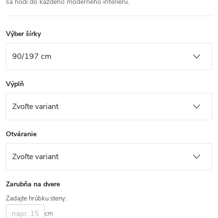
sa hodí do každého moderného interiéru.
Výber šírky
Výplň
Otváranie
Zarubňa na dvere
Zadajte hrúbku steny:
cm