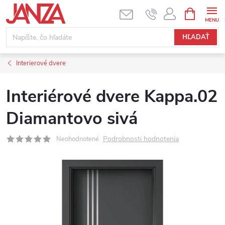
Prejsť na obsah
NÁKUPNÝ
HĽADAŤ
Interierové dvere
Interiérové dvere Kappa.02
Diamantovo sivá
Podrobnosti hodnotenia
Neohodnotené