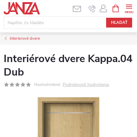
Prejsť na obsah
NÁKUPNÝ
HĽADAŤ
Interierové dvere
Interiérové dvere Kappa.04
Dub
Podrobnosti hodnotenia
Neohodnotené