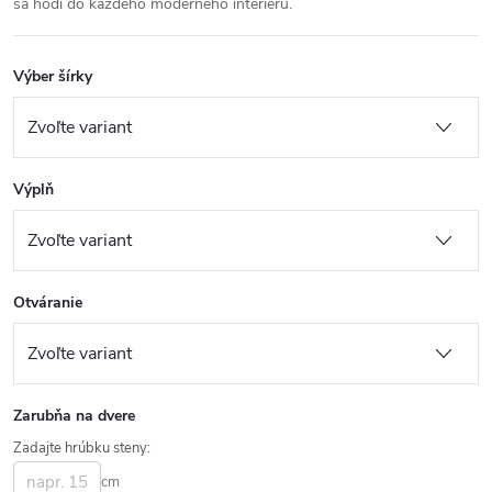
sa hodí do každého moderného interiéru.
Výber šírky
Výplň
Otváranie
Zarubňa na dvere
Zadajte hrúbku steny:
cm