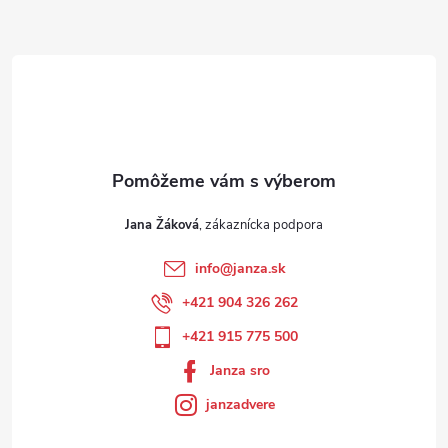
Jana Žáková
info
@
janza.sk
+421 904 326 262
+421 915 775 500
Janza sro
janzadvere