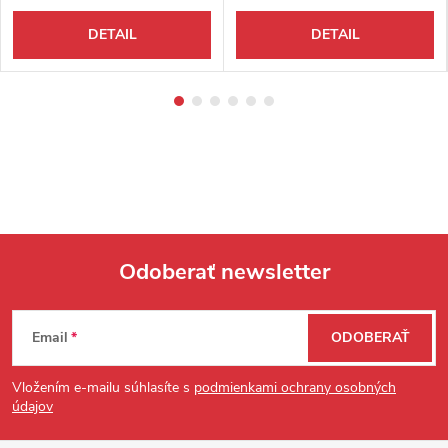
DETAIL
DETAIL
Odoberať newsletter
Zápätie
Email
ODOBERAŤ
Vložením e-mailu súhlasíte s
podmienkami ochrany osobných
údajov