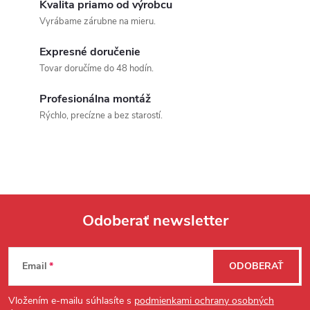
Kvalita priamo od výrobcu
Vyrábame zárubne na mieru.
Expresné doručenie
Tovar doručíme do 48 hodín.
Profesionálna montáž
Rýchlo, precízne a bez starostí.
Odoberať newsletter
Zápätie
Email
ODOBERAŤ
Vložením e-mailu súhlasíte s
podmienkami ochrany osobných