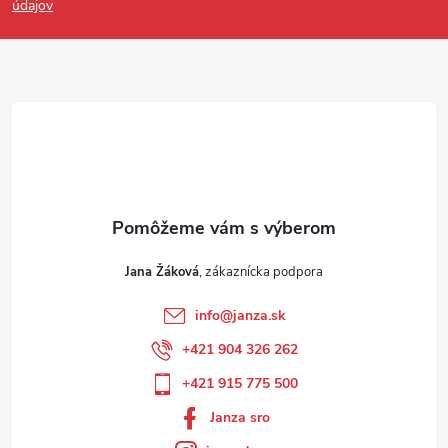
údajov
Jana Žáková
info
@
janza.sk
+421 904 326 262
+421 915 775 500
Janza sro