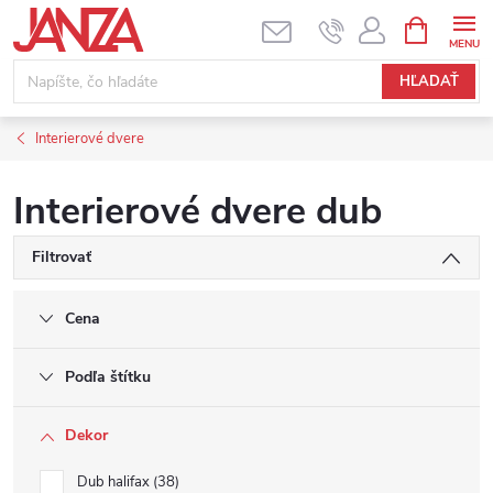
Prejsť na obsah
NÁKUPNÝ
HĽADAŤ
Interierové dvere
Interierové dvere dub
Filtrovať
Cena
Podľa štítku
Dekor
Dub halifax
38