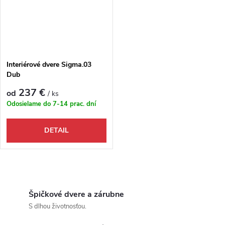
Interiérové dvere Sigma.03
Dub
237 €
od
/ ks
Odosielame do 7-14 prac. dní
DETAIL
Ovládacie prvky výpisu
Špičkové dvere a zárubne
S dlhou životnosťou.