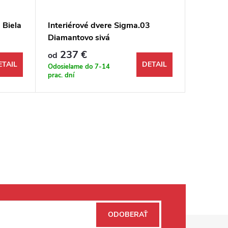
 Biela
Interiérové dvere Sigma.03
Interié
Diamantovo sivá
halifax
237 €
235
od
od
ETAIL
DETAIL
Odosielame do 7-14
Odosiela
prac. dní
prac. dní
ODOBERAŤ