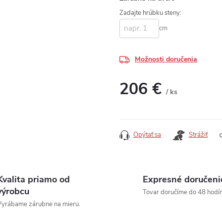
Zadajte hrúbku steny:
cm
Možnosti doručenia
206 €
/ ks
Jednotková cena:
Opýtať sa
Strážiť
Kvalita priamo od
Expresné doručeni
výrobcu
Tovar doručíme do 48 hodín
yrábame zárubne na mieru.