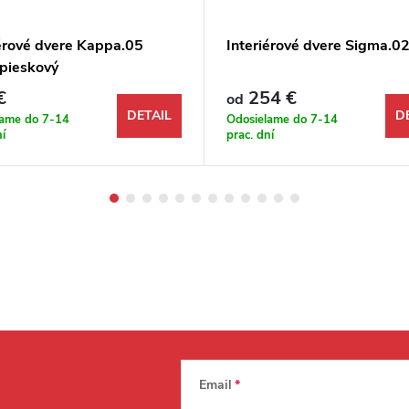
iérové dvere Kappa.05
Interiérové dvere Sigma.02
 pieskový
€
254 €
od
DETAIL
D
lame do 7-14
Odosielame do 7-14
ní
prac. dní
Email