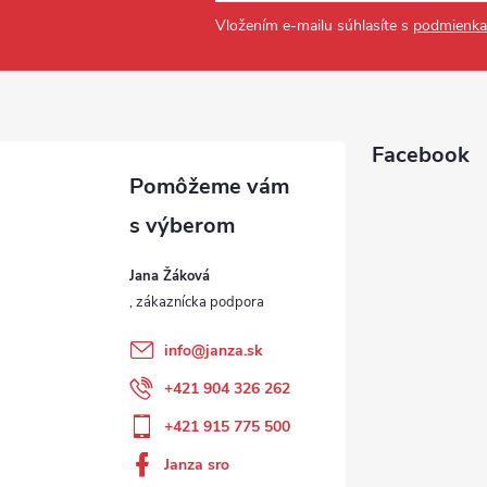
Vložením e-mailu súhlasíte s
podmienka
Facebook
Jana Žáková
info
@
janza.sk
+421 904 326 262
+421 915 775 500
Janza sro