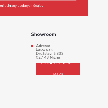
mi ochrany osobných údajov
Showroom
Adresa:
Janza s.r.o
Družstevná 833
027 43 Nižná
ZOBRAZIŤ V GOOGLE
MAPS