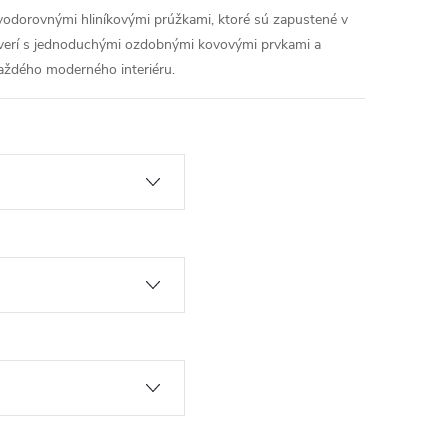
 vodorovnými hliníkovými prúžkami, ktoré sú zapustené v
 dverí s jednoduchými ozdobnými kovovými prvkami a
aždého moderného interiéru.