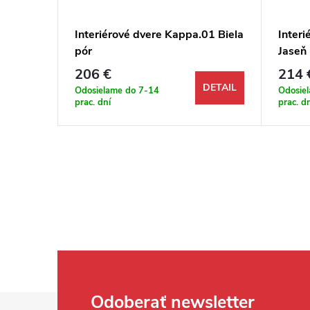
.01 Dub
Interiérové dvere Kappa.01 Biela
Inter
pór
Jaseň
206 €
214 
DETAIL
DETAIL
Odosielame do 7-14
Odosie
prac. dní
prac. d
Zápätie
Odoberať newsletter