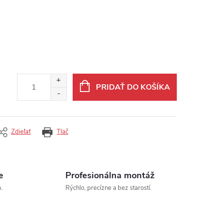
PRIDAŤ DO KOŠÍKA
Zdieľať
Tlač
e
Profesionálna montáž
.
Rýchlo, precízne a bez starostí.