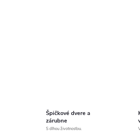
Špičkové dvere a
zárubne
S dlhou životnosťou.
V