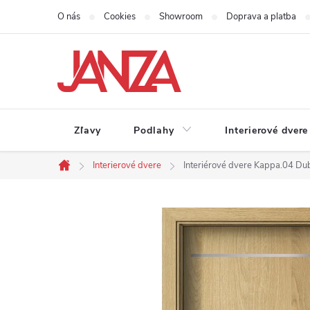
Prejsť na obsah
O nás
Cookies
Showroom
Doprava a platba
Zľavy
Podlahy
Interierové dvere
Interierové dvere
Interiérové dvere Kappa.04 Du
Domov