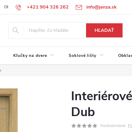
+421 904 326 262
info@janza.sk
Obchodné podmienky
Reklamačné podmienky
Podmienky ochra
HĽADAŤ
Kľučky na dvere
Soklové lišty
Obkla
b
Interiérov
Dub
Po
Neohodnotené