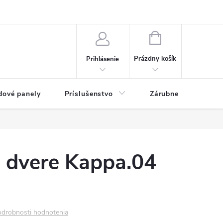
ny osobných údajov
Blog
NÁKUPNÝ KOŠÍK
Prázdny košík
Prihlásenie
dové panely
Príslušenstvo
Zárubne
Stave
é dvere Kappa.04
drobnosti hodnotenia