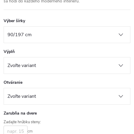
sa hodí do každého moderného interiéru.
Výber šírky
Výplň
Otváranie
Zarubňa na dvere
Zadajte hrúbku steny:
cm