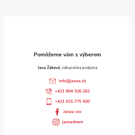
Jana Žáková
info
@
janza.sk
+421 904 326 262
+421 915 775 500
Janza sro
janzadvere