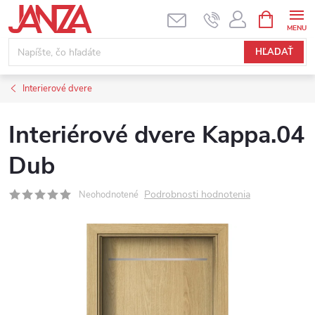
Prejsť na obsah
NÁKUPNÝ
HĽADAŤ
Interierové dvere
Interiérové dvere Kappa.04
Dub
Podrobnosti hodnotenia
Neohodnotené