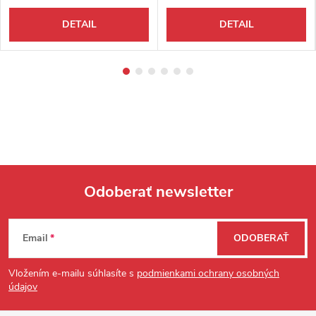
DETAIL
DETAIL
Odoberať newsletter
Zápätie
Email
ODOBERAŤ
Vložením e-mailu súhlasíte s
podmienkami ochrany osobných
údajov