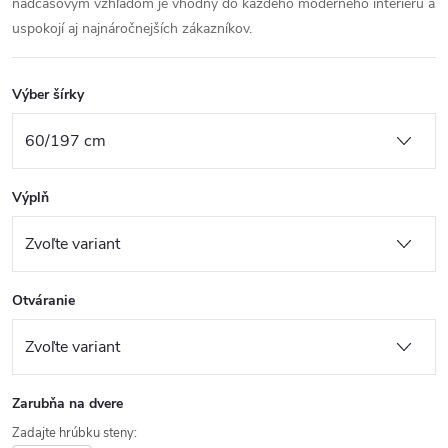
nadčasovým vzhľadom je vhodný do každého moderného interiéru a
uspokojí aj najnáročnejších zákazníkov.
Výber šírky
Výplň
Otváranie
Zarubňa na dvere
Zadajte hrúbku steny: