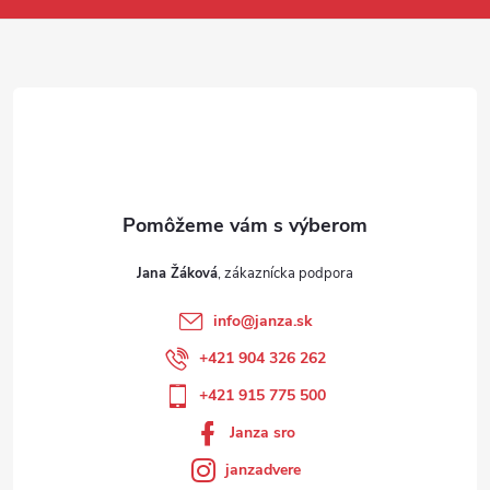
Jana Žáková
info
@
janza.sk
+421 904 326 262
+421 915 775 500
Janza sro
janzadvere