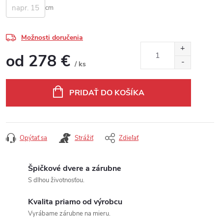
cm
Možnosti doručenia
od
278 €
/ ks
Jednotková cena:
PRIDAŤ DO KOŠÍKA
Opýtať sa
Strážiť
Zdieľať
Špičkové dvere a zárubne
S dlhou životnosťou.
Kvalita priamo od výrobcu
Vyrábame zárubne na mieru.