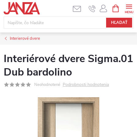
Prejsť na obsah
NÁKUPNÝ
HĽADAŤ
Interierové dvere
Interiérové dvere Sigma.01
Dub bardolino
Podrobnosti hodnotenia
Neohodnotené