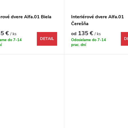
érové dvere Alfa.01 Biela
Interiérové dvere Alfa.01
Čerešňa
5 €
135 €
od
/ ks
/ ks
DETAIL
D
lame do 7-14
Odosielame do 7-14
ní
prac. dní