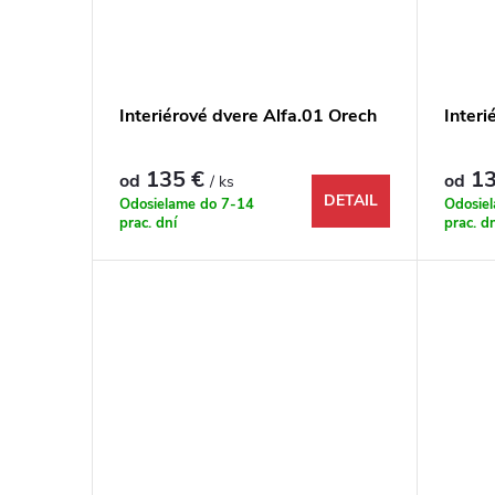
Interiérové dvere Alfa.01 Orech
Interi
135 €
13
od
od
/ ks
DETAIL
Odosielame do 7-14
Odosie
prac. dní
prac. d