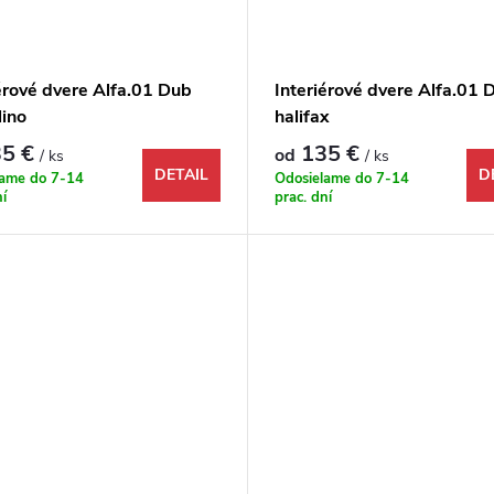
érové dvere Alfa.01 Dub
Interiérové dvere Alfa.01 
lino
halifax
5 €
135 €
od
/ ks
/ ks
DETAIL
D
lame do 7-14
Odosielame do 7-14
ní
prac. dní