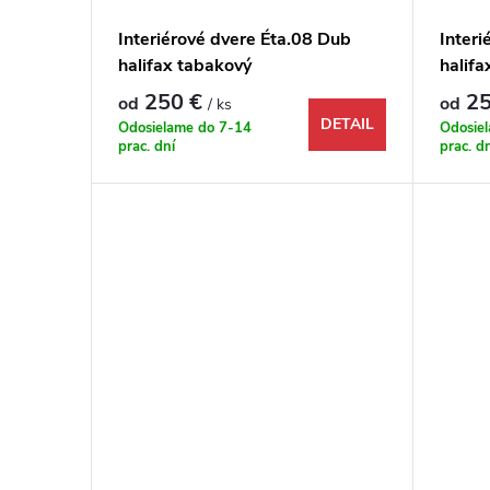
Interiérové dvere Éta.08 Dub
Interi
halifax tabakový
halifa
250 €
25
od
od
/ ks
DETAIL
Odosielame do 7-14
Odosie
prac. dní
prac. d