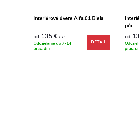
Interiérové dvere Alfa.01 Biela
Interi
pór
135 €
13
od
od
/ ks
DETAIL
Odosielame do 7-14
Odosie
prac. dní
prac. d