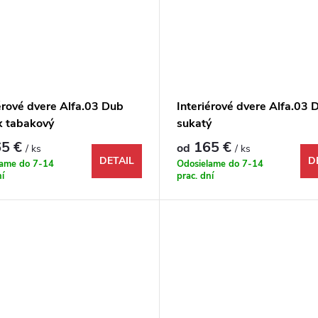
érové dvere Alfa.03 Dub
Interiérové dvere Alfa.03 
x tabakový
sukatý
5 €
165 €
od
/ ks
/ ks
DETAIL
D
lame do 7-14
Odosielame do 7-14
ní
prac. dní