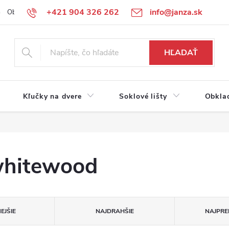
+421 904 326 262
info@janza.sk
Obchodné podmienky
Reklamačné podmienky
Podmienky ochra
HĽADAŤ
Kľučky na dvere
Soklové lišty
Obkla
 whitewood
EJŠIE
NAJDRAHŠIE
NAJPRE