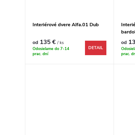
Interiérové dvere Alfa.01 Dub
Interi
bardo
135 €
13
od
od
/ ks
DETAIL
Odosielame do 7-14
Odosie
prac. dní
prac. d