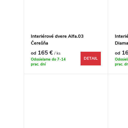
Interiérové dvere Alfa.03
Interi
Čerešňa
Diama
165 €
16
od
od
/ ks
DETAIL
Odosielame do 7-14
Odosie
prac. dní
prac. d