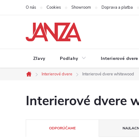
Prejsť na obsah
O nás
Cookies
Showroom
Doprava a platba
Zľavy
Podlahy
Interierové dvere
Interierové dvere
Interierové dvere whitewood
Domov
Interierové dvere
Radenie produktov
ODPORÚČAME
NAJLACN