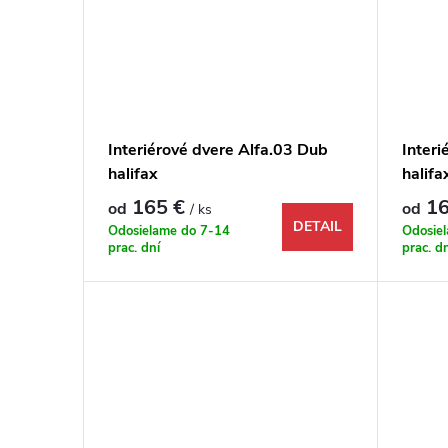
Interiérové dvere Alfa.03 Dub
Interi
halifax
halifa
165 €
16
od
od
/ ks
DETAIL
Odosielame do 7-14
Odosie
prac. dní
prac. d