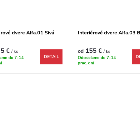
érové dvere Alfa.01 Sivá
Interiérové dvere Alfa.03 B
5 €
155 €
od
/ ks
/ ks
DETAIL
D
lame do 7-14
Odosielame do 7-14
ní
prac. dní