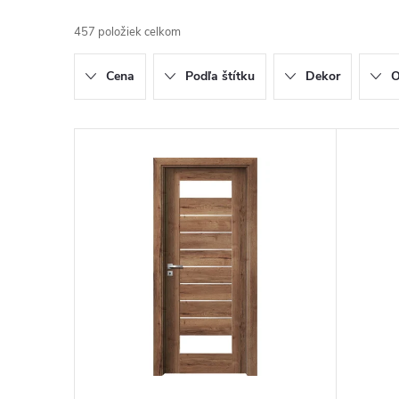
457
položiek celkom
Cena
Podľa štítku
Dekor
O
Výpis produktov