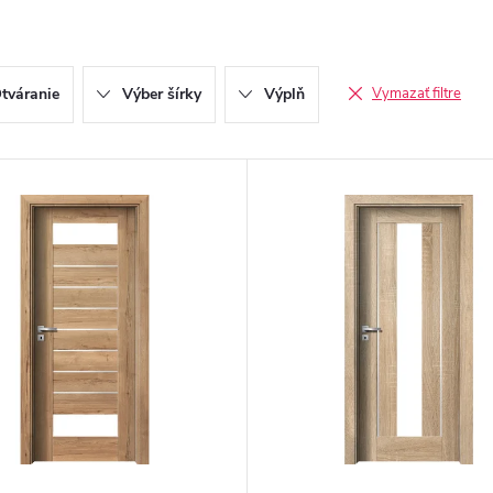
tváranie
Výber šírky
Výplň
Vymazať filtre