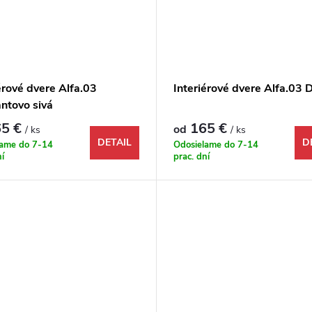
érové dvere Alfa.03
Interiérové dvere Alfa.03 
ntovo sivá
5 €
165 €
od
/ ks
/ ks
DETAIL
D
lame do 7-14
Odosielame do 7-14
ní
prac. dní