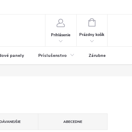
ny osobných údajov
Blog
NÁKUPNÝ KOŠÍK
Prázdny košík
Prihlásenie
dové panely
Príslušenstvo
Zárubne
Stave
DÁVANEJŠIE
ABECEDNE