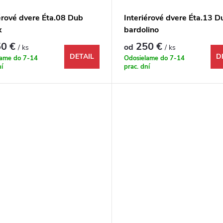
érové dvere Éta.08 Dub
Interiérové dvere Éta.13 D
x
bardolino
0 €
250 €
od
/ ks
/ ks
DETAIL
D
lame do 7-14
Odosielame do 7-14
ní
prac. dní