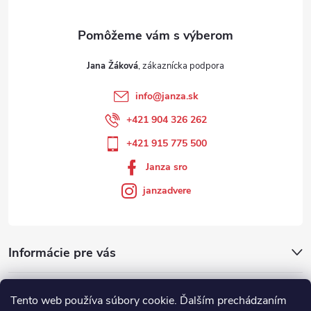
Jana Žáková
info
@
janza.sk
+421 904 326 262
+421 915 775 500
Janza sro
janzadvere
Informácie pre vás
Facebook
Tento web používa súbory cookie. Ďalším prechádzaním