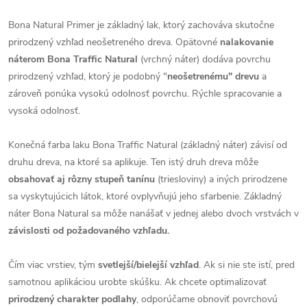
Bona Natural Primer je základný lak, ktorý zachováva skutočne
prirodzený vzhľad neošetreného dreva. Opätovné
nalakovanie
náterom Bona Traffic Natural
(vrchný náter) dodáva povrchu
prirodzený vzhľad, ktorý je podobný "
neošetrenému" drevu
a
zároveň ponúka vysokú odolnosť povrchu. Rýchle spracovanie a
vysoká odolnosť.
Konečná farba laku Bona Traffic Natural (základný náter) závisí od
druhu dreva, na ktoré sa aplikuje. Ten istý druh dreva môže
obsahovať aj rôzny stupeň tanínu
(triesloviny) a iných prirodzene
sa vyskytujúcich látok, ktoré ovplyvňujú jeho sfarbenie. Základný
náter Bona Natural sa môže nanášať v jednej alebo dvoch vrstvách v
závislosti od požadovaného vzhľadu.
Čím viac vrstiev, tým
svetlejší/bielejší vzhľad
. Ak si nie ste istí, pred
samotnou aplikáciou urobte skúšku. Ak chcete optimalizovať
prirodzený charakter podlahy
, odporúčame obnoviť povrchovú