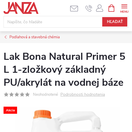
Prejsť na obsah
NÁKUPNÝ
HĽADAŤ
Podlahová a stavebná chémia
Lak Bona Natural Primer 5
L 1-zložkový základný
PU/akrylát na vodnej báze
Podrobnosti hodnotenia
Neohodnotené
Akcia