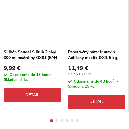
Silikón Soudal Silirub 2 sivý
Penetračný náter Murexin
300 ml neutrálny OXIM (EAN
Adhézny mostík DX9, 5 kg,
5411183001633)
disperzný, na savý aj nesavý
9,99 €
11,49 €
podklad
Jednotková cena:
57,45 € / 5 kg
Odosielame do 48 hodín -
Skladom:
8 ks
Odosielame do 48 hodín -
Skladom:
25 kg
DETAIL
DETAIL