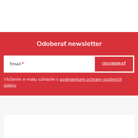
Odoberať newsletter
Zápätie
Email
ODOBERAŤ
Vložením e-mailu súhlasíte s
podmienkami ochrany osobných
údajov