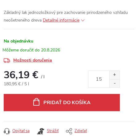
Základný lak jednozložkový pre zachovanie prirodzeného vzhľadu
neošetreného dreva
Detailné informácie
Na objednávku
20.8.2026
Možnosti doručenia
36,19 €
/ l
Jednotková cena:
180,95 € / 5 l
PRIDAŤ DO KOŠÍKA
Opýtať sa
Strážiť
Zdieľať