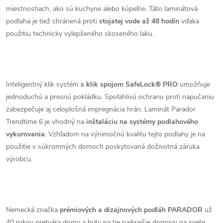
miestnostiach, ako sú kuchyne alebo kúpeľne. Táto laminátová
podlaha je tiež chránená proti
stojatej vode až 48 hodín
vďaka
použitiu technicky vylepšeného skoseného laku.
Inteligentný klik systém
s klik spojom SafeLock® PRO
umožňuje
jednoduchú a presnú pokládku. Spoľahlivú ochranu proti napučaniu
zabezpečuje aj celoplošná impregnácia hrán. Laminát Parador
Trendtime 6 je vhodný na
inštaláciu na systémy podlahového
vykurovania
. Vzhľadom na výnimočnú kvalitu tejto podlahy je na
použitie v súkromných domoch poskytovaná doživotná záruka
výrobcu.
Nemecká značka
prémiových a dizajnových podláh PARADOR
už
40 rokov pretvára domy a byty na tie najkrajšie domovy na svete.