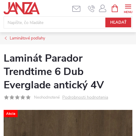
Prejsť na obsah
NÁKUPNÝ
HĽADAŤ
Laminátové podlahy
Laminát Parador
Trendtime 6 Dub
Everglade antický 4V
Podrobnosti hodnotenia
Neohodnotené
Akcia