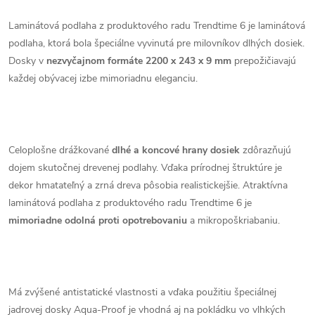
Laminátová podlaha z produktového radu Trendtime 6 je laminátová
podlaha, ktorá bola špeciálne vyvinutá pre milovníkov dlhých dosiek.
Dosky v
nezvyčajnom formáte 2200 x 243 x 9 mm
prepožičiavajú
každej obývacej izbe mimoriadnu eleganciu.
Celoplošne drážkované
dlhé a koncové hrany dosiek
zdôrazňujú
dojem skutočnej drevenej podlahy. Vďaka prírodnej štruktúre je
dekor hmatateľný a zrná dreva pôsobia realistickejšie. Atraktívna
laminátová podlaha z produktového radu Trendtime 6 je
mimoriadne odolná proti opotrebovaniu
a mikropoškriabaniu.
Má zvýšené antistatické vlastnosti a vďaka použitiu špeciálnej
jadrovej dosky Aqua-Proof je vhodná aj na pokládku vo vlhkých