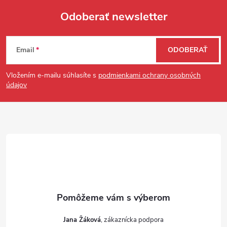
Odoberať newsletter
Zápätie
Email
ODOBERAŤ
Vložením e-mailu súhlasíte s
podmienkami ochrany osobných
údajov
Jana Žáková