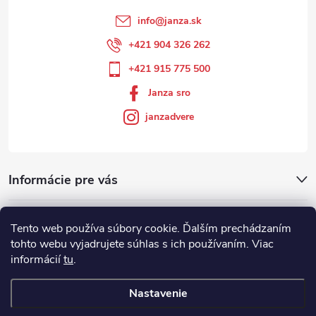
info
@
janza.sk
+421 904 326 262
+421 915 775 500
Janza sro
janzadvere
Informácie pre vás
Facebook
Tento web používa súbory cookie. Ďalším prechádzaním
tohto webu vyjadrujete súhlas s ich používaním. Viac
informácií
tu
.
Showroom
Nastavenie