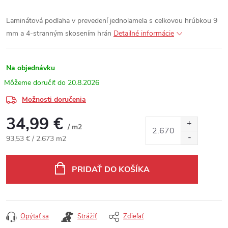
Laminátová podlaha v prevedení jednolamela s celkovou hrúbkou 9
mm a 4-stranným skosením hrán
Detailné informácie
Na objednávku
20.8.2026
Možnosti doručenia
34,99 €
/ m2
Jednotková cena:
93,53 € / 2.673 m2
PRIDAŤ DO KOŠÍKA
Opýtať sa
Strážiť
Zdieľať