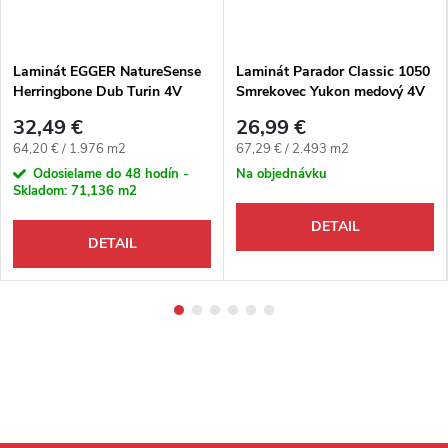
Laminát EGGER NatureSense
Laminát Parador Classic 1050
Herringbone Dub Turin 4V
Smrekovec Yukon medový 4V
32,49 €
26,99 €
Jednotková cena:
Jednotková cena:
64,20 € / 1.976 m2
67,29 € / 2.493 m2
Odosielame do 48 hodín -
Na objednávku
Skladom:
71,136 m2
DETAIL
DETAIL