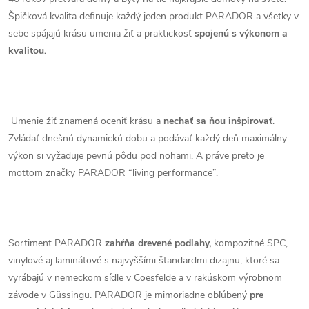
Špičková kvalita definuje každý jeden produkt PARADOR a všetky v
sebe spájajú krásu umenia žiť a praktickosť
spojenú s výkonom a
kvalitou.
Umenie žiť znamená oceniť krásu a
nechať sa ňou inšpirovať
.
Zvládať dnešnú dynamickú dobu a podávať každý deň maximálny
výkon si vyžaduje pevnú pôdu pod nohami. A práve preto je
mottom značky PARADOR “living performance”.
Sortiment PARADOR
zahŕňa drevené podlahy,
kompozitné SPC,
vinylové aj laminátové s najvyššími štandardmi dizajnu, ktoré sa
vyrábajú v nemeckom sídle v Coesfelde a v rakúskom výrobnom
závode v Güssingu. PARADOR je mimoriadne obľúbený
pre