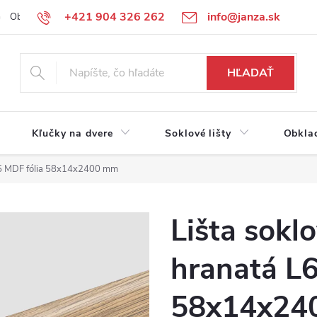
+421 904 326 262
info@janza.sk
Obchodné podmienky
Reklamačné podmienky
Podmienky ochra
HĽADAŤ
Kľučky na dvere
Soklové lišty
Obkla
625 MDF fólia 58x14x2400 mm
Lišta sokl
hranatá L
58x14x24