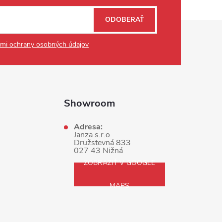
ODOBERAŤ
mi ochrany osobných údajov
Showroom
Adresa:
Janza s.r.o
Družstevná 833
027 43 Nižná
ZOBRAZIŤ V GOOGLE
MAPS