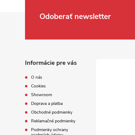
Zápätie
Odoberať newsletter
Informácie pre vás
O nás
Cookies
Showroom
Doprava a platba
Obchodné podmienky
Reklamačné podmienky
Podmienky ochrany
osobných údajov