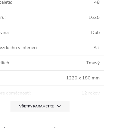
palete
:
48
oru
:
L625
vina
:
Dub
vzduchu v interiéri
:
A+
dtieň
:
Tmavý
1220 x 180 mm
pre domácnosti
:
12 rokov
VŠETKY PARAMETRE