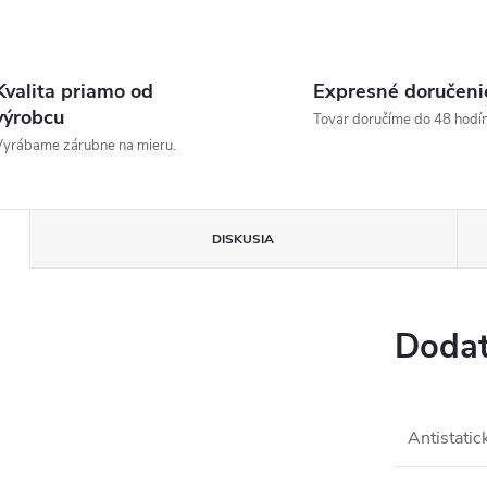
Kvalita priamo od
Expresné doručeni
výrobcu
Tovar doručíme do 48 hodín
yrábame zárubne na mieru.
DISKUSIA
Dodat
Antistatic