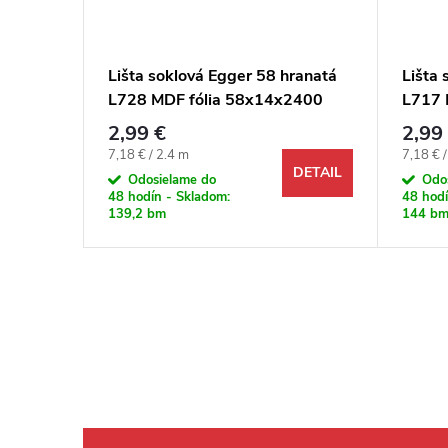
ranatá
Lišta soklová Egger 58 hranatá
Lišta 
2400
L728 MDF fólia 58x14x2400
L717 
mm
mm
2,99 €
2,99
Jednotková cena:
Jednotk
7,18 € / 2.4 m
7,18 € 
DETAIL
DETAIL
Odosielame do
Odo
48 hodín - Skladom:
48 hodí
139,2 bm
144 b