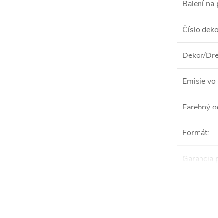
Balení na 
Číslo dek
Dekor/Dre
Emisie vo 
Farebný o
Formát
:
Garancia 