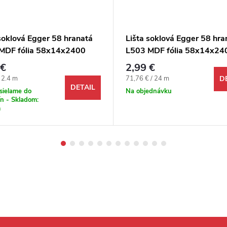
soklová Egger 58 hranatá
Lišta soklová Egger 58 hra
MDF fólia 58x14x2400
L503 MDF fólia 58x14x24
mm
 €
2,99 €
ová cena:
Jednotková cena:
/ 2.4 m
71,76 € / 24 m
D
DETAIL
sielame do
Na objednávku
n - Skladom:
m