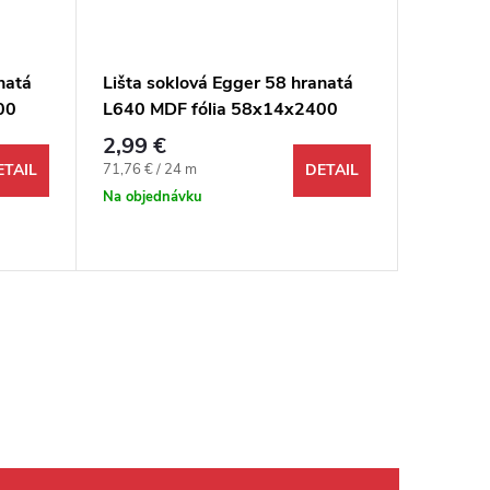
natá
Lišta soklová Egger 58 hranatá
Lišta s
00
L640 MDF fólia 58x14x2400
L705 M
mm
mm
2,99 €
2,99 €
Jednotková cena:
Jednotkov
71,76 € / 24 m
7,18 € / 2
ETAIL
DETAIL
Na objednávku
Odosi
48 hodín 
105,6 bm