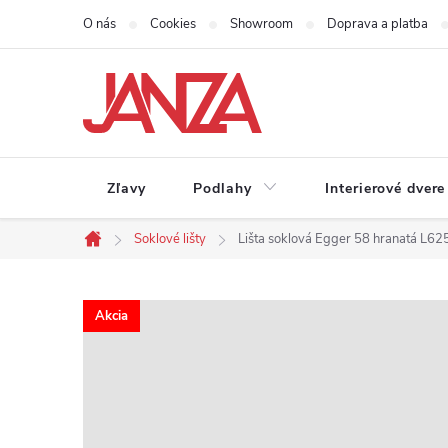
Prejsť na obsah
O nás
Cookies
Showroom
Doprava a platba
Zľavy
Podlahy
Interierové dvere
Soklové lišty
Lišta soklová Egger 58 hranatá L
Domov
Akcia