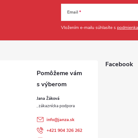
Email
Vložením e-mailu súhlasíte s
podmienka
Facebook
Jana Žáková
info
@
janza.sk
+421 904 326 262