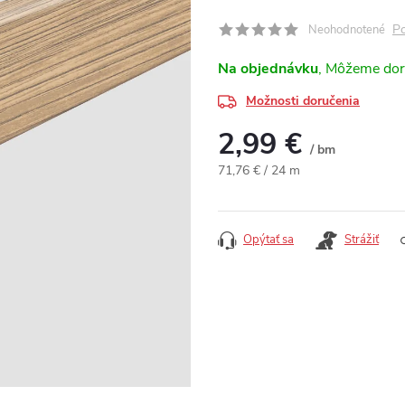
Po
Neohodnotené
Na objednávku
Možnosti doručenia
2,99 €
/ bm
Jednotková cena:
71,76 € / 24 m
Opýtať sa
Strážiť