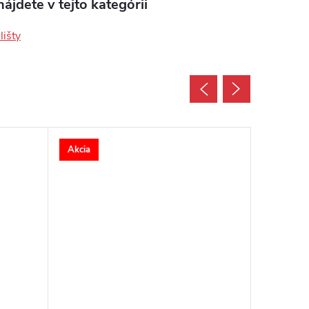
ájdete v tejto kategórii
lišty
Akcia
Akcia