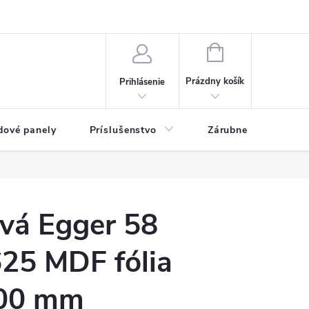
ny osobných údajov
Blog
NÁKUPNÝ KOŠÍK
Prázdny košík
Prihlásenie
dové panely
Príslušenstvo
Zárubne
Stave
ová Egger 58
625 MDF fólia
00 mm