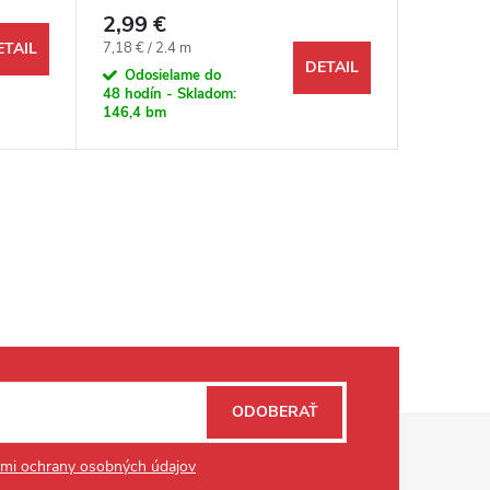
mm
mm
2,99 €
2,99 €
Jednotková cena:
Jednotkov
7,18 € / 2.4 m
71,76 € /
ETAIL
DETAIL
Odosielame do
Na objed
48 hodín - Skladom:
146,4 bm
ODOBERAŤ
mi ochrany osobných údajov