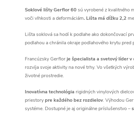
Soklové lišty Gerflor 60
sú vyrobené z kvalitného 
voči vlhkosti a deformáciám
. Lišta má dĺžku 2,2
met
Lišta soklová sa hodí k podlahe ako dokončovací pr
podlahou a chránila okraje podlahového krytu pred 
Francúzsky Gerflor
je špecialista a svetový líder v
rozvíja svoje aktivity na nové trhy. Vo všetkých vý
životné prostredie.
Inovatívna technológia
rigidných vinylových dielco
priestory
pre každého bez rozdielov
. Výhodou Gerf
systéme. Dostupné je aj originálne príslušenstvo –
s