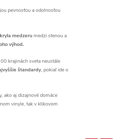
ojou pevnosťou a odolnosťou
akryla medzeru
medzi stenou a
ho výhod.
100 krajinách sveta neustále
ajvyššie štandardy
, pokiaľ ide o
y, ako aj dizajnové domáce
nom vinyle, tak v klikovom