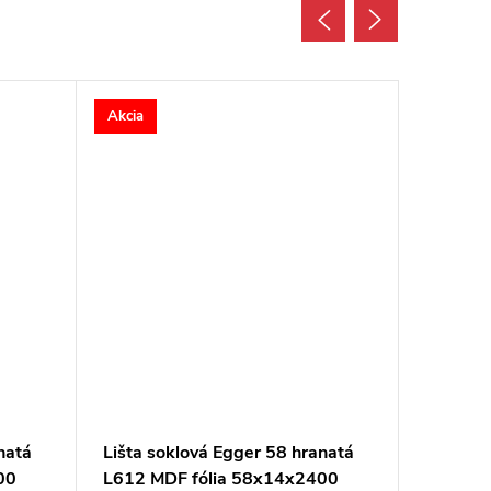
Akcia
Akcia
natá
Lišta soklová Egger 58 hranatá
Lišta s
00
L612 MDF fólia 58x14x2400
L731 M