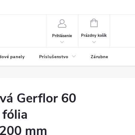
ny osobných údajov
Blog
NÁKUPNÝ KOŠÍK
Prázdny košík
Prihlásenie
dové panely
Príslušenstvo
Zárubne
Stave
ová Gerflor 60
fólia
2200 mm