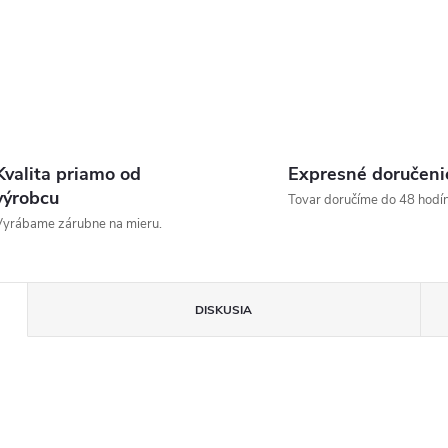
Kvalita priamo od
Expresné doručeni
výrobcu
Tovar doručíme do 48 hodín
yrábame zárubne na mieru.
DISKUSIA