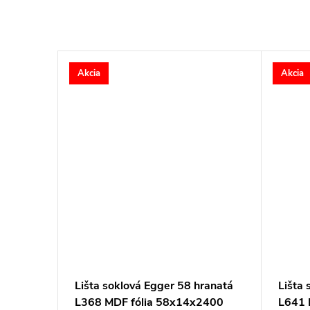
Akcia
Akcia
ranatá
Lišta soklová Egger 58 hranatá
Lišta 
2400
L368 MDF fólia 58x14x2400
L641 