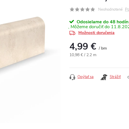
Po
Neohodnotené
Odosielame do 48 hodín
11.8.20
Možnosti doručenia
4,99 €
/ bm
Jednotková cena:
10,98 € / 2.2 m
Opýtať sa
Strážiť