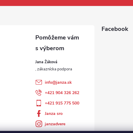
Facebook
Jana Žáková
info
@
janza.sk
+421 904 326 262
+421 915 775 500
Janza sro
janzadvere