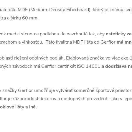
materiálu MDF (Medium-Density Fiberboard), ktorý je známy sv
ra a šírku 60 mm.
vok medzi stenou a podlahou. Je navrhnutá tak, aby
esteticky z
prachom a vlhkosťou. Táto kvalitná MDF lišta od Gerflor
má mno
oblasti riešení odolných podláh. Etablovaná značka vo viac ako 
robných závodoch má Gerflor certifikát ISO 14001 a
dodržiava n
v značky Gerflor umožňuje vytvárať komerčné športové priestor
lor je rôznorodosť dekorov a dostupných prevedení - ako v lepe
oklové lišty a iné.