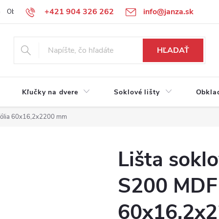
+421 904 326 262
info@janza.sk
Obchodné podmienky
Reklamačné podmienky
Podmienky ochra
HĽADAŤ
Kľučky na dvere
Soklové lišty
Obkla
 fólia 60x16,2x2200 mm
Lišta sokl
S200 MDF 
60x16,2x