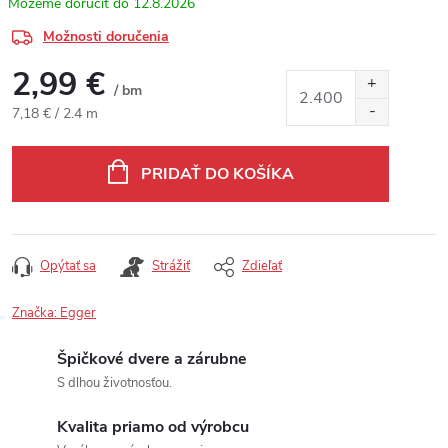
12.8.2026
Možnosti doručenia
2,99 €
/ bm
Jednotková cena:
7,18 € / 2.4 m
PRIDAŤ DO KOŠÍKA
Opýtať sa
Strážiť
Zdieľať
Značka:
Egger
Špičkové dvere a zárubne
S dlhou životnosťou.
Kvalita priamo od výrobcu