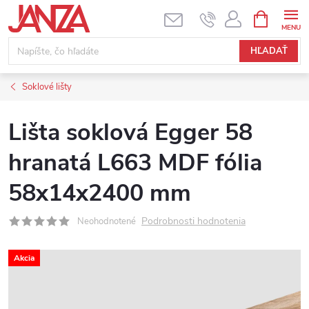
Prejsť na obsah
NÁKUPNÝ
HĽADAŤ
Soklové lišty
Lišta soklová Egger 58
hranatá L663 MDF fólia
58x14x2400 mm
Podrobnosti hodnotenia
Neohodnotené
Akcia