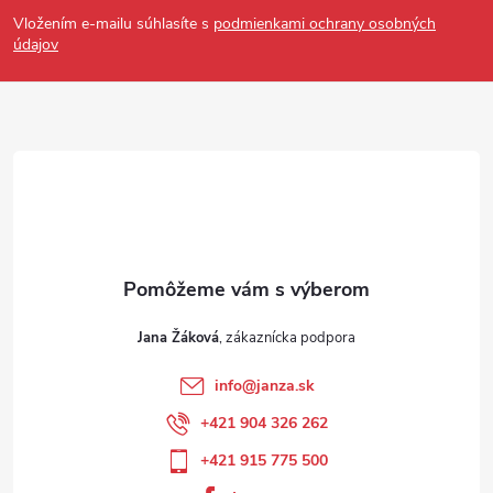
Vložením e-mailu súhlasíte s
podmienkami ochrany osobných
údajov
Jana Žáková
info
@
janza.sk
+421 904 326 262
+421 915 775 500