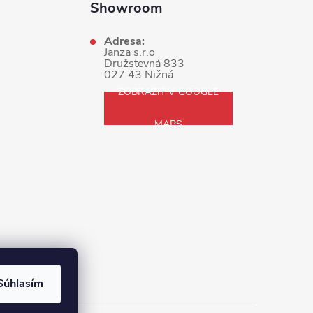
Showroom
Adresa:
Janza s.r.o
Družstevná 833
027 43 Nižná
ZOBRAZIŤ V GOOGLE
MAPS
Súhlasím