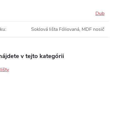
Dub
bku
:
Soklová lišta Fóliovaná, MDF nosič
ájdete v tejto kategórii
lišty