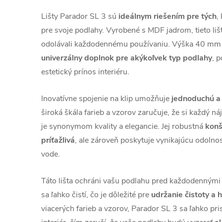
Lišty Parador SL 3 sú
ideálnym riešením pre tých
,
pre svoje podlahy. Vyrobené s MDF jadrom, tieto liš
odolávali každodennému používaniu. Výška 40 mm a
univerzálny doplnok pre akýkoľvek typ podlahy
, 
estetický prínos interiéru.
Inovatívne spojenie na klip umožňuje
jednoduchú a 
široká škála farieb a vzorov zaručuje, že si každý ná
je synonymom kvality a elegancie. Jej robustná
konš
príťažlivá
, ale zároveň poskytuje vynikajúcu odolno
vode.
Táto lišta ochráni vašu podlahu pred každodennými 
sa ľahko čistí, čo je dôležité pre
udržanie čistoty a 
viacerých farieb a vzorov, Parador SL 3 sa ľahko pr