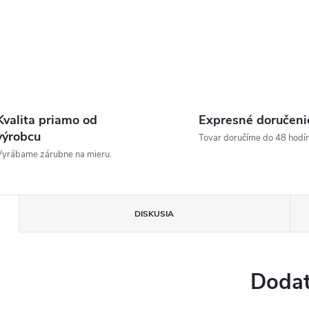
Kvalita priamo od
Expresné doručeni
výrobcu
Tovar doručíme do 48 hodín
yrábame zárubne na mieru.
DISKUSIA
Dodat