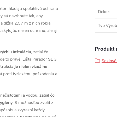
 ktorí hľadajú spoľahlivú ochranu
Dekor
:
ty sú navrhnuté tak, aby
 dĺžka 2,57 m z nich robia
Typ Výro
poskytujúc nielen ochranu, ale aj
Produkt n
rýchlu inštaláciu
, zatiaľ čo
jde to pravé. Lišta Parador SL 3
Soklové 
trukcia je nielen vizuálne
sť proti fyzickému poškodeniu a
nečistotami a vodou, zatiaľ čo
hygieny
. S možnosťou zvoliť z
ispôsobí a zvýrazní každý