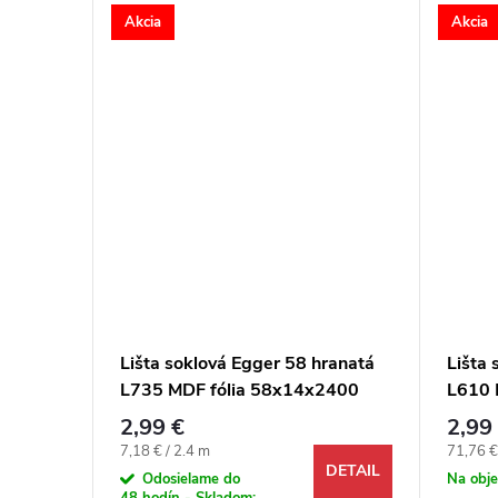
Akcia
Akcia
ranatá
Lišta soklová Egger 58 hranatá
Lišta 
2400
L735 MDF fólia 58x14x2400
L610 
mm
mm
2,99 €
2,99
Jednotková cena:
Jednotk
7,18 € / 2.4 m
71,76 €
DETAIL
DETAIL
Odosielame do
Na obj
48 hodín - Skladom: