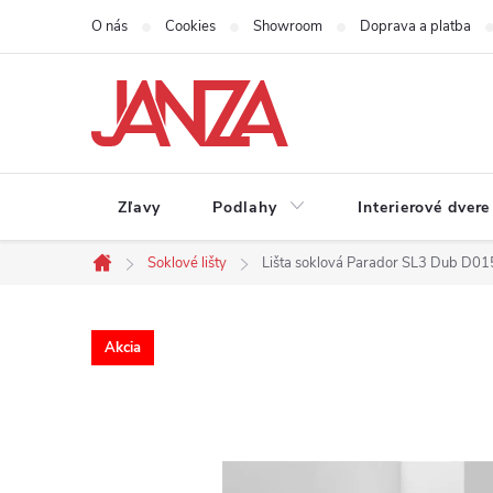
Prejsť na obsah
O nás
Cookies
Showroom
Doprava a platba
Zľavy
Podlahy
Interierové dvere
Soklové lišty
Lišta soklová Parador SL3 Dub 
Domov
Akcia