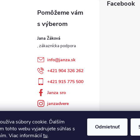
Facebook
Jana Žáková
info
@
janza.sk
+421 904 326 262
+421 915 775 500
Janza sro
janzadvere
oužíva súbory cookie. Ďalším
Odmietnuť
m tohto webu vyjadrujete súhlas s
ním. Viac informácií
tu
.