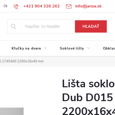
+421 904 326 262
info@janza.sk
Obchodné podmienky
Reklamačné podmienky
Podmienky ochra
HĽADAŤ
Kľučky na dvere
Soklové lišty
Obkla
D015 1745400 2200x16x40 mm
Lišta sokl
Dub D015
2200x16x