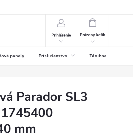
ny osobných údajov
Blog
NÁKUPNÝ KOŠÍK
Prázdny košík
Prihlásenie
dové panely
Príslušenstvo
Zárubne
Stave
ová Parador SL3
 1745400
40 mm