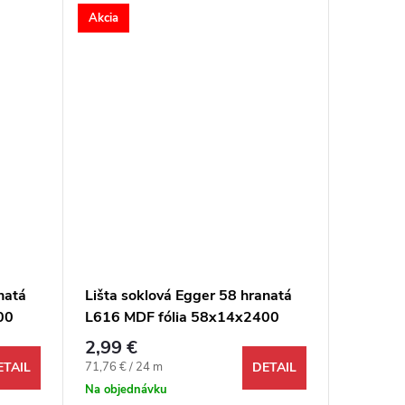
Akcia
Akcia
natá
Lišta soklová Egger 58 hranatá
Lišta s
00
L616 MDF fólia 58x14x2400
L715 M
mm
mm
2,99 €
2,99 €
Jednotková cena:
Jednotkov
71,76 € / 24 m
71,76 € /
ETAIL
DETAIL
Na objednávku
Na objed