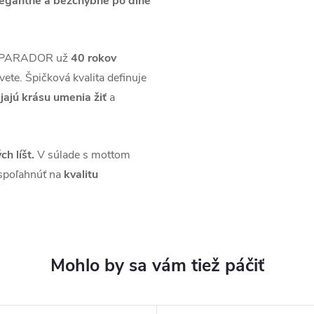
legantne a bezchybne po dlhé
áh PARADOR už
40 rokov
vete. Špičková kvalita definuje
jajú krásu umenia žiť
a
ch líšt.
V súlade s mottom
spoľahnúť na
kvalitu