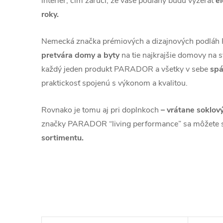
interiér, čím zaručí, že vaše podlahy budú vyzerať
e
roky.
Nemecká značka prémiových a dizajnových podl
pretvára domy a byty
na tie najkrajšie domovy na s
každý jeden produkt PARADOR a všetky v sebe
spá
praktickosť spojenú s výkonom a kvalitou.
Rovnako je tomu aj pri doplnkoch
– vrátane soklový
značky PARADOR “living performance” sa môžete 
sortimentu.