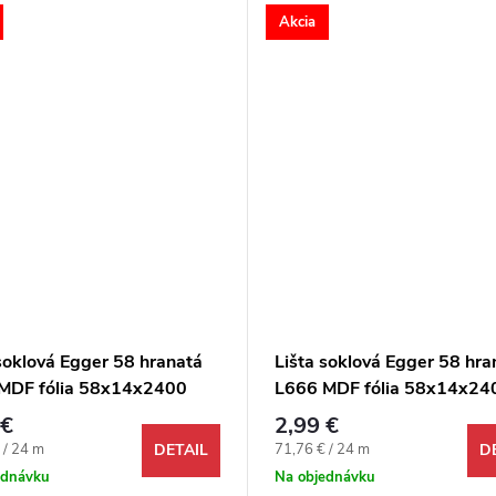
Akcia
soklová Egger 58 hranatá
Lišta soklová Egger 58 hra
MDF fólia 58x14x2400
L666 MDF fólia 58x14x24
mm
 €
2,99 €
ová cena:
Jednotková cena:
 / 24 m
71,76 € / 24 m
DETAIL
D
ednávku
Na objednávku