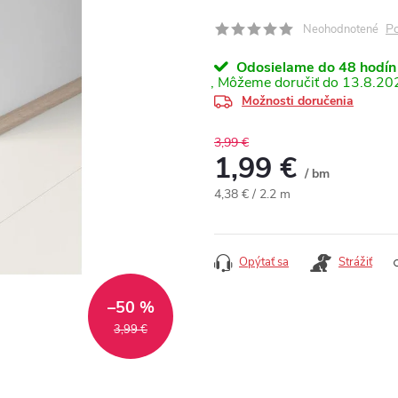
Po
Neohodnotené
Odosielame do 48 hodín
13.8.20
Možnosti doručenia
3,99 €
1,99 €
/ bm
Jednotková cena:
4,38 € / 2.2 m
Opýtať sa
Strážiť
–50 %
3,99 €