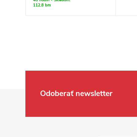
112,8 bm
Zápätie
Odoberať newsletter