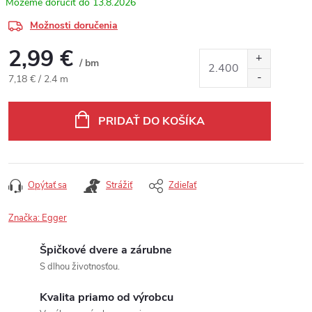
13.8.2026
Možnosti doručenia
2,99 €
/ bm
Jednotková cena:
7,18 € / 2.4 m
PRIDAŤ DO KOŠÍKA
Opýtať sa
Strážiť
Zdieľať
Značka:
Egger
Špičkové dvere a zárubne
S dlhou životnosťou.
Kvalita priamo od výrobcu