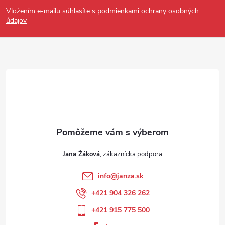
Vložením e-mailu súhlasíte s
podmienkami ochrany osobných
údajov
Jana Žáková
info
@
janza.sk
+421 904 326 262
+421 915 775 500