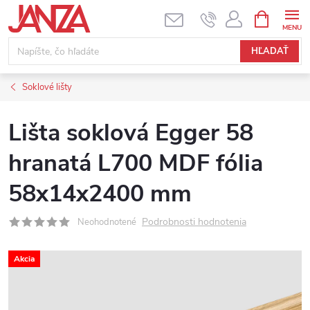
Prejsť na obsah
NÁKUPNÝ
HĽADAŤ
Soklové lišty
Lišta soklová Egger 58
hranatá L700 MDF fólia
58x14x2400 mm
Podrobnosti hodnotenia
Neohodnotené
Akcia