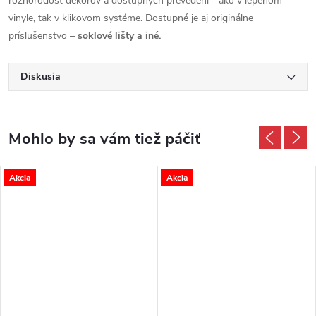
rôznorodosť dekorov a dostupných prevedení - ako v lepenom
vinyle, tak v klikovom systéme. Dostupné je aj originálne
príslušenstvo –
soklové lišty a iné.
Diskusia
Akcia
Akcia