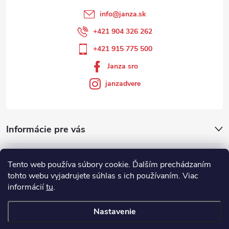
info
@
janza.sk
+421 904 326 262
+421 915 775 500
Janza sro
janzadvere
Informácie pre vás
Facebook
Tento web používa súbory cookie. Ďalším prechádzaním
tohto webu vyjadrujete súhlas s ich používaním. Viac
informácií
tu
.
Showroom
Nastavenie