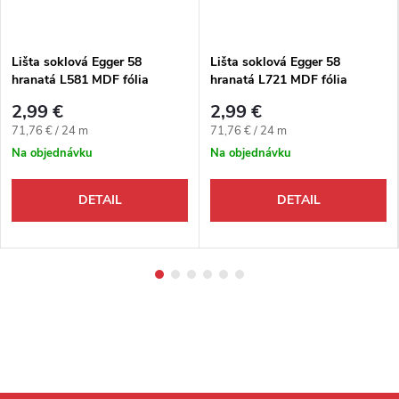
Lišta soklová Egger 58
Lišta soklová Egger 58
hranatá L581 MDF fólia
hranatá L721 MDF fólia
58x14x2400 mm
58x14x2400 mm
2,99 €
2,99 €
Jednotková cena:
Jednotková cena:
71,76 € / 24 m
71,76 € / 24 m
Na objednávku
Na objednávku
DETAIL
DETAIL