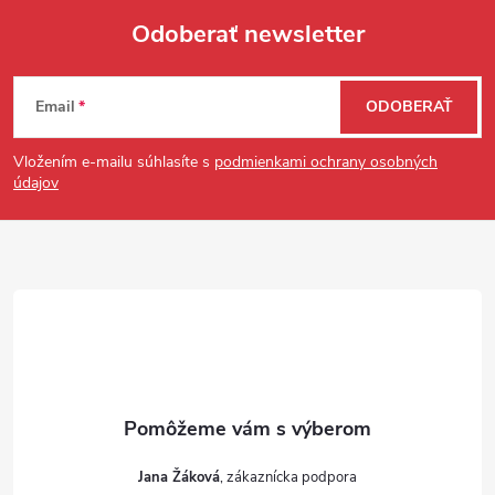
Odoberať newsletter
Zápätie
Email
ODOBERAŤ
Vložením e-mailu súhlasíte s
podmienkami ochrany osobných
údajov
Jana Žáková