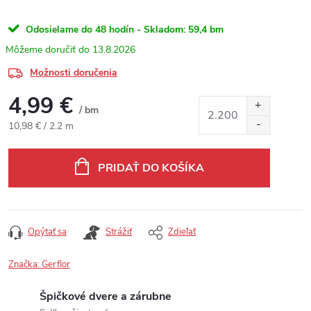
Odosielame do 48 hodín - Skladom:
59,4 bm
13.8.2026
Možnosti doručenia
4,99 €
/ bm
Jednotková cena:
10,98 € / 2.2 m
PRIDAŤ DO KOŠÍKA
Opýtať sa
Strážiť
Zdieľať
Značka:
Gerflor
Špičkové dvere a zárubne