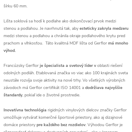
šírku 60 mm.
Lišta soklová sa hodí k podlahe ako dokončovací prvok medzi
stenou a podlahou. Je navrhnutá tak, aby
esteticky zakryla medzeru
medzi stenou a podlahou a chránila okraje podlahového krytu pred
prachom a vlhkosťou. Táto kvalitná MDF lišta od Gerflor
má mnoho
výhod.
Francúzsky Gerflor
je špecialista a svetový líder v
oblasti riešení
odolných podláh. Etablovaná značka vo viac ako 100 krajinách sveta
neustále rozvíja svoje aktivity na nové trhy. Vo všetkých výrobných
závodoch má Gerflor certifikát ISO 14001 a
dodržiava najvyššie
štandardy
, pokiaľ ide o životné prostredie.
Inovatívna technológia
rigidných vinylových dielcov značky Gerflor
umožňuje vytvárať komerčné športové priestory, ako aj dizajnové
domáce priestory
pre každého bez rozdielov
. Výhodou Gerflor je