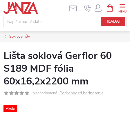
Prejsť na obsah
NÁKUPNÝ
HĽADAŤ
Soklové lišty
Lišta soklová Gerflor 60
S189 MDF fólia
60x16,2x2200 mm
Podrobnosti hodnotenia
Neohodnotené
Akcia