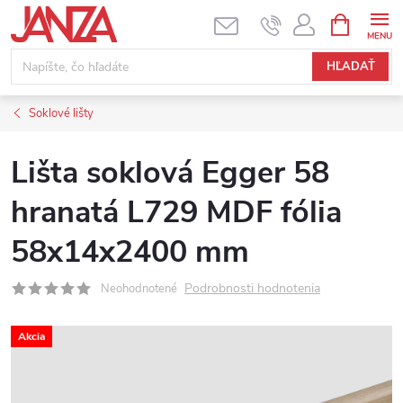
Prejsť na obsah
NÁKUPNÝ
HĽADAŤ
Soklové lišty
Lišta soklová Egger 58
hranatá L729 MDF fólia
58x14x2400 mm
Podrobnosti hodnotenia
Neohodnotené
Akcia