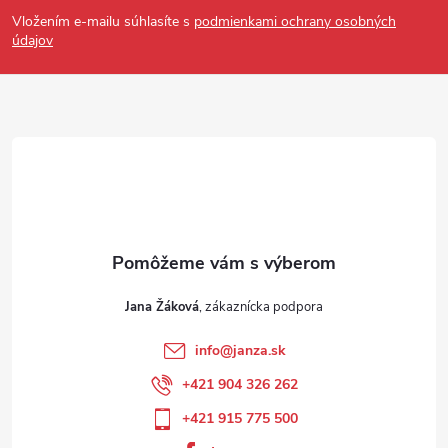
Vložením e-mailu súhlasíte s
podmienkami ochrany osobných
údajov
Jana Žáková
info
@
janza.sk
+421 904 326 262
+421 915 775 500