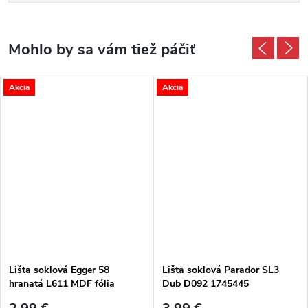
Akcia
Akcia
Lišta soklová Egger 58
Lišta soklová Parador SL3
hranatá L611 MDF fólia
Dub D092 1745445
58x14x2400 mm
2200x16x40 mm