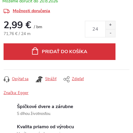
20.8.2026
Možnosti doručenia
2,99 €
/ bm
Jednotková cena:
71,76 € / 24 m
PRIDAŤ DO KOŠÍKA
Opýtať sa
Strážiť
Zdieľať
Značka:
Egger
Špičkové dvere a zárubne
S dlhou životnosťou.
Kvalita priamo od výrobcu