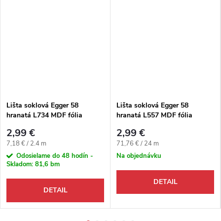
Lišta soklová Egger 58
Lišta soklová Egger 58
hranatá L734 MDF fólia
hranatá L557 MDF fólia
58x14x2400 mm
58x14x2400 mm
2,99 €
2,99 €
Jednotková cena:
Jednotková cena:
7,18 € / 2.4 m
71,76 € / 24 m
Odosielame do 48 hodín -
Na objednávku
Skladom:
81,6 bm
DETAIL
DETAIL