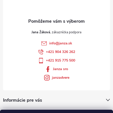
Jana Žáková
info
@
janza.sk
+421 904 326 262
+421 915 775 500
Janza sro
janzadvere
Informácie pre vás