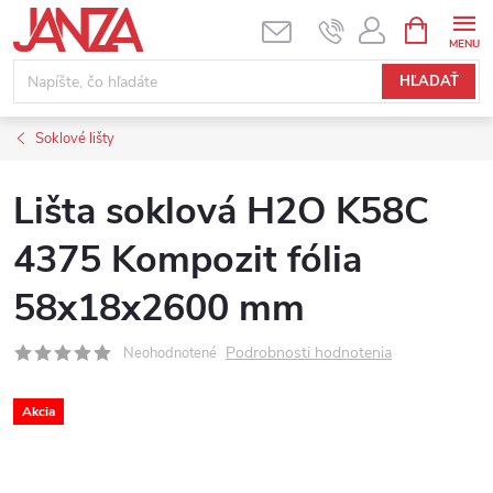
Prejsť na obsah
NÁKUPNÝ
HĽADAŤ
Soklové lišty
Lišta soklová H2O K58C
4375 Kompozit fólia
58x18x2600 mm
Podrobnosti hodnotenia
Neohodnotené
Akcia