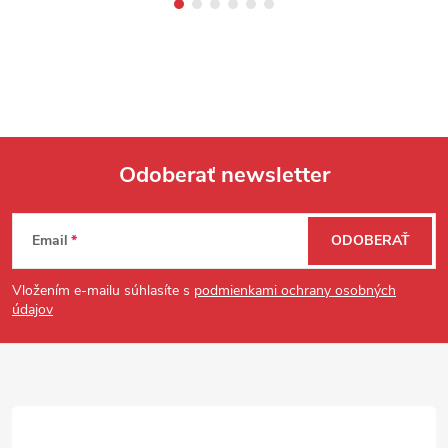
Odoberať newsletter
Zápätie
Email
ODOBERAŤ
Vložením e-mailu súhlasíte s
podmienkami ochrany osobných
údajov