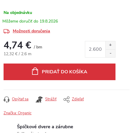
Na objednávku
19.8.2026
Možnosti doručenia
4,74 €
/ bm
Jednotková cena:
12,32 € / 2.6 m
PRIDAŤ DO KOŠÍKA
Opýtať sa
Strážiť
Zdieľať
Značka:
Organic
Špičkové dvere a zárubne