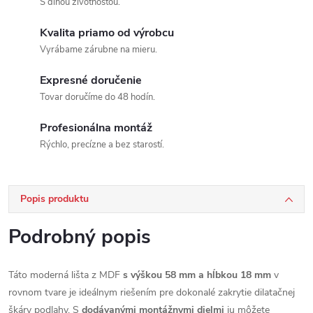
S dlhou životnosťou.
Kvalita priamo od výrobcu
Vyrábame zárubne na mieru.
Expresné doručenie
Tovar doručíme do 48 hodín.
Profesionálna montáž
Rýchlo, precízne a bez starostí.
Popis produktu
Podrobný popis
Táto moderná lišta z MDF
s výškou 58 mm a hĺbkou 18 mm
v
rovnom tvare je ideálnym riešením pre dokonalé zakrytie dilatačnej
škáry podlahy. S
dodávanými montážnymi dielmi
ju môžete