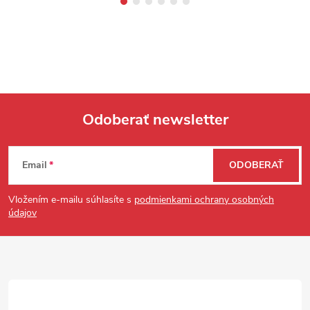
Odoberať newsletter
Zápätie
Email
ODOBERAŤ
Vložením e-mailu súhlasíte s
podmienkami ochrany osobných
údajov