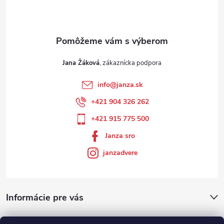
Jana Žáková
info
@
janza.sk
+421 904 326 262
+421 915 775 500
Janza sro
janzadvere
Informácie pre vás