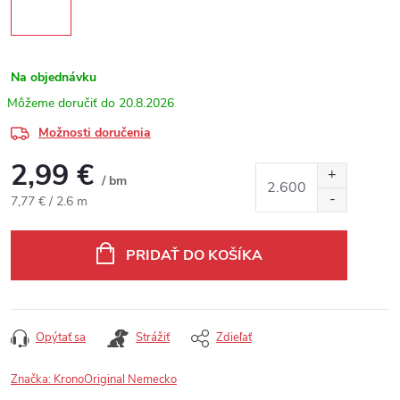
Na objednávku
20.8.2026
Možnosti doručenia
2,99 €
/ bm
Jednotková cena:
7,77 € / 2.6 m
PRIDAŤ DO KOŠÍKA
Opýtať sa
Strážiť
Zdieľať
Značka:
KronoOriginal Nemecko