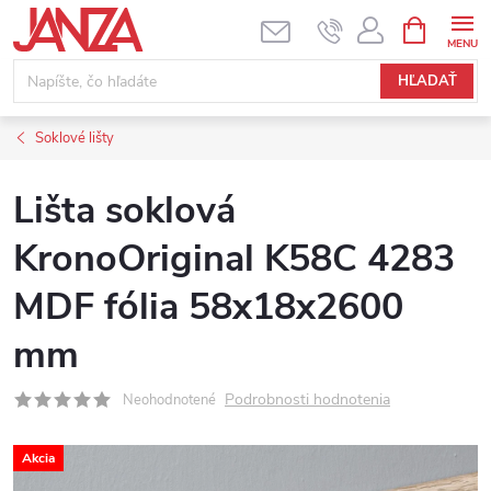
Prejsť na obsah
NÁKUPNÝ
HĽADAŤ
Soklové lišty
Lišta soklová
KronoOriginal K58C 4283
MDF fólia 58x18x2600
mm
Podrobnosti hodnotenia
Neohodnotené
Akcia