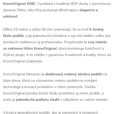
KronoOriginal K58C
. Vyrobená z kvalitnej MDF dosky s povrchovou
úpravou fóliou, táto lišta poskytuje dlhotrvajúcu
eleganciu a
odolnosť.
Dĺžka 2,6 metra a výška 58 mm znamenajú, že sa hodí
k širokej
škále podláh
, a jej jednoduchá inštalácia z nej robí ideálnu voľbu pre
domácich nadšencov aj profesionálov. Prispôsobte
si svoj interiér
so soklovou lištou KronoOriginal
, ktorá kombinuje funkčnosť a
štýlový dizajn. A to všetko s garanciou trvanlivosti a kvality, ktorú od
KronoOriginal očakávate.
KronoOriginal Nemecko je
etablovaný svetový výrobca podláh
na
báze dreva, ktorý sa významnou mierou podieľa na rozvíjaní
technológií a inovácií produktov v celom priemysle. Značka
KronoOriginal ponúka širokú škálu produktov aj mimo podláh, a
preto je
jednoduché podlahu zladiť
s nábytkom vo vašom interiéri.
Výrobca laminátových podláh, ako aj stenových a stropných