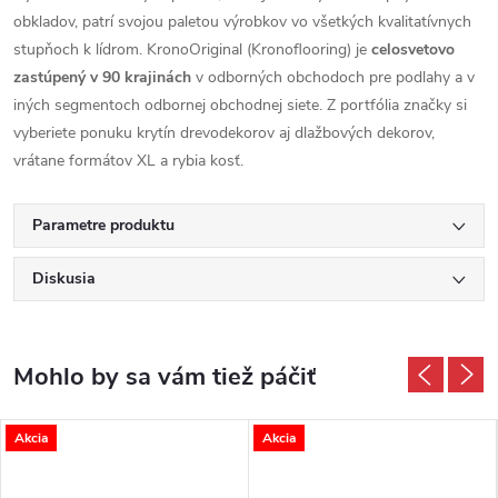
obkladov, patrí svojou paletou výrobkov vo všetkých kvalitatívnych
stupňoch k lídrom. KronoOriginal (Kronoflooring) je
celosvetovo
zastúpený v 90 krajinách
v odborných obchodoch pre podlahy a v
iných segmentoch odbornej obchodnej siete. Z portfólia značky si
vyberiete ponuku krytín drevodekorov aj dlažbových dekorov,
vrátane formátov XL a rybia kosť.
Parametre produktu
Diskusia
Akcia
Akcia