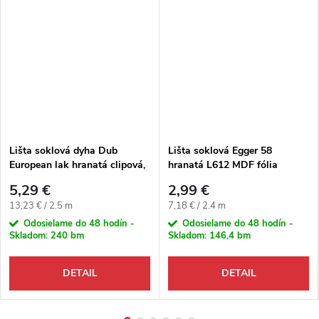
Lišta soklová dyha Dub
Lišta soklová Egger 58
European lak hranatá clipová,
hranatá L612 MDF fólia
nosič smrek 50x17,5x2500 mm
58x14x2400 mm
5,29 €
2,99 €
Jednotková cena:
Jednotková cena:
13,23 € / 2.5 m
7,18 € / 2.4 m
Odosielame do 48 hodín -
Odosielame do 48 hodín -
Skladom:
240 bm
Skladom:
146,4 bm
DETAIL
DETAIL