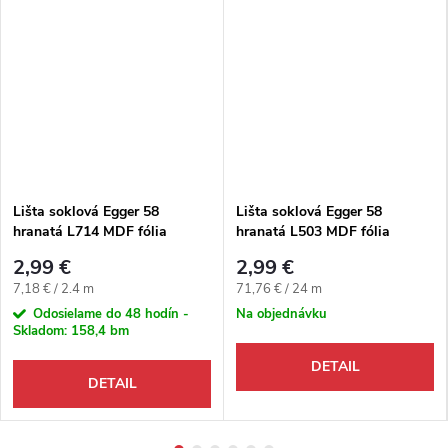
Lišta soklová Egger 58
Lišta soklová Egger 58
hranatá L714 MDF fólia
hranatá L503 MDF fólia
58x14x2400 mm
58x14x2400 mm
2,99 €
2,99 €
Jednotková cena:
Jednotková cena:
7,18 € / 2.4 m
71,76 € / 24 m
Odosielame do 48 hodín -
Na objednávku
Skladom:
158,4 bm
DETAIL
DETAIL