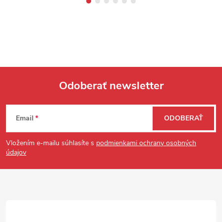
Odoberať newsletter
Zápätie
Email
ODOBERAŤ
Vložením e-mailu súhlasíte s
podmienkami ochrany osobných
údajov