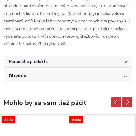
obkladov, patrí svojou paletou výrobkov vo všetkých kvalitatívnych
stupňoch k lídrom. KronoOriginal (Kronoflooring) je
celosvetovo
zastúpený v 90 krajinách
v odborných obchodoch pre podlahy a v
iných segmentoch odbornej obchodnej siete. Z portfólia značky si
vyberiete ponuku krytín drevodekorov aj dlažbových dekorov,
vrátane formátov XL a rybia kosť.
Parametre produktu
Diskusia
Akcia
Akcia