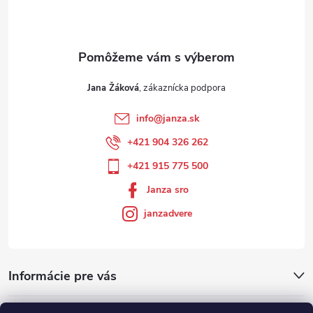
Jana Žáková
info
@
janza.sk
+421 904 326 262
+421 915 775 500
Janza sro
janzadvere
Informácie pre vás