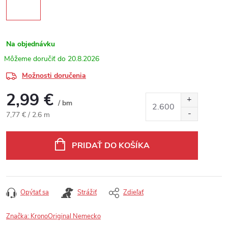
Na objednávku
20.8.2026
Možnosti doručenia
2,99 €
/ bm
Jednotková cena:
7,77 € / 2.6 m
PRIDAŤ DO KOŠÍKA
Opýtať sa
Strážiť
Zdieľať
Značka:
KronoOriginal Nemecko