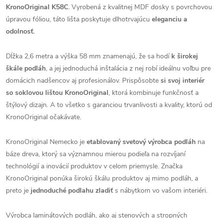
KronoOriginal K58C
. Vyrobená z kvalitnej MDF dosky s povrchovou
úpravou fóliou, táto lišta poskytuje dlhotrvajúcu
eleganciu a
odolnosť.
Dĺžka 2,6 metra a výška 58 mm znamenajú, že sa hodí
k širokej
škále podláh
, a jej jednoduchá inštalácia z nej robí ideálnu voľbu pre
domácich nadšencov aj profesionálov. Prispôsobte
si svoj interiér
so soklovou lištou KronoOriginal
, ktorá kombinuje funkčnosť a
štýlový dizajn. A to všetko s garanciou trvanlivosti a kvality, ktorú od
KronoOriginal očakávate.
KronoOriginal Nemecko je
etablovaný svetový výrobca podláh
na
báze dreva, ktorý sa významnou mierou podieľa na rozvíjaní
technológií a inovácií produktov v celom priemysle. Značka
KronoOriginal ponúka širokú škálu produktov aj mimo podláh, a
preto je
jednoduché podlahu zladiť
s nábytkom vo vašom interiéri.
Výrobca laminátových podláh, ako aj stenových a stropných