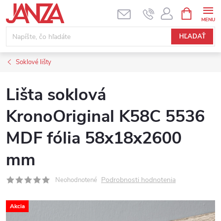
Prejsť na obsah
NÁKUPNÝ
HĽADAŤ
Soklové lišty
Lišta soklová
KronoOriginal K58C 5536
MDF fólia 58x18x2600
mm
Podrobnosti hodnotenia
Neohodnotené
Akcia