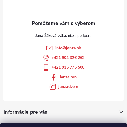
Jana Žáková
info
@
janza.sk
+421 904 326 262
+421 915 775 500
Janza sro
janzadvere
Informácie pre vás