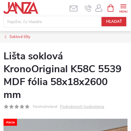
Prejsť na obsah
NÁKUPNÝ
HĽADAŤ
Soklové lišty
Lišta soklová
KronoOriginal K58C 5539
MDF fólia 58x18x2600
mm
Podrobnosti hodnotenia
Neohodnotené
Akcia