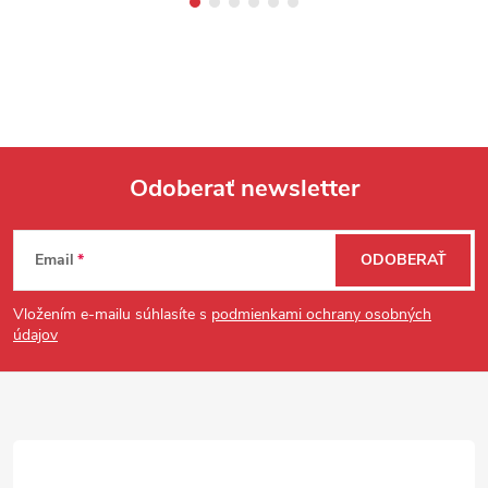
Odoberať newsletter
Zápätie
Email
ODOBERAŤ
Vložením e-mailu súhlasíte s
podmienkami ochrany osobných
údajov