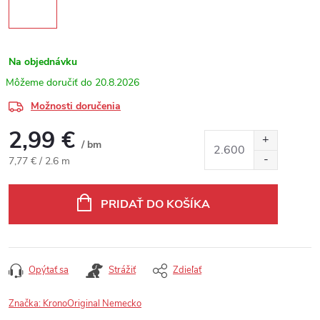
Na objednávku
20.8.2026
Možnosti doručenia
2,99 €
/ bm
Jednotková cena:
7,77 € / 2.6 m
PRIDAŤ DO KOŠÍKA
Opýtať sa
Strážiť
Zdieľať
Značka:
KronoOriginal Nemecko