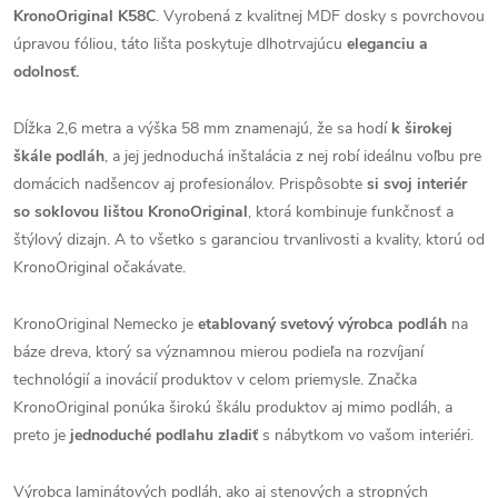
KronoOriginal K58C
. Vyrobená z kvalitnej MDF dosky s povrchovou
úpravou fóliou, táto lišta poskytuje dlhotrvajúcu
eleganciu a
odolnosť.
Dĺžka 2,6 metra a výška 58 mm znamenajú, že sa hodí
k širokej
škále podláh
, a jej jednoduchá inštalácia z nej robí ideálnu voľbu pre
domácich nadšencov aj profesionálov. Prispôsobte
si svoj interiér
so soklovou lištou KronoOriginal
, ktorá kombinuje funkčnosť a
štýlový dizajn. A to všetko s garanciou trvanlivosti a kvality, ktorú od
KronoOriginal očakávate.
KronoOriginal Nemecko je
etablovaný svetový výrobca podláh
na
báze dreva, ktorý sa významnou mierou podieľa na rozvíjaní
technológií a inovácií produktov v celom priemysle. Značka
KronoOriginal ponúka širokú škálu produktov aj mimo podláh, a
preto je
jednoduché podlahu zladiť
s nábytkom vo vašom interiéri.
Výrobca laminátových podláh, ako aj stenových a stropných