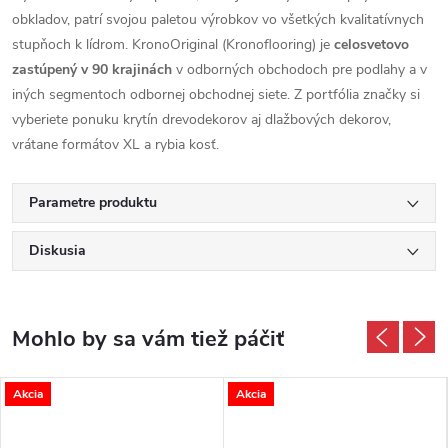
obkladov, patrí svojou paletou výrobkov vo všetkých kvalitatívnych
stupňoch k lídrom. KronoOriginal (Kronoflooring) je
celosvetovo
zastúpený v 90 krajinách
v odborných obchodoch pre podlahy a v
iných segmentoch odbornej obchodnej siete. Z portfólia značky si
vyberiete ponuku krytín drevodekorov aj dlažbových dekorov,
vrátane formátov XL a rybia kosť.
Parametre produktu
Diskusia
Akcia
Akcia