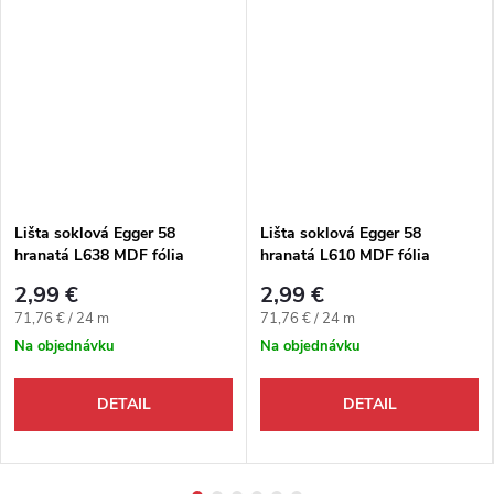
Lišta soklová Egger 58
Lišta soklová Egger 58
hranatá L638 MDF fólia
hranatá L610 MDF fólia
58x14x2400 mm
58x14x2400 mm
2,99 €
2,99 €
Jednotková cena:
Jednotková cena:
71,76 € / 24 m
71,76 € / 24 m
Na objednávku
Na objednávku
DETAIL
DETAIL