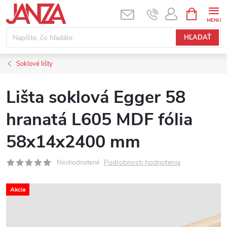
Prejsť na obsah
NÁKUPNÝ
HĽADAŤ
Soklové lišty
Lišta soklová Egger 58
hranatá L605 MDF fólia
58x14x2400 mm
Podrobnosti hodnotenia
Neohodnotené
Akcia