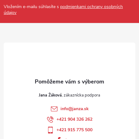
Vložením e-mailu súhlasíte s
podmienkami ochrany osobných
údajov
Jana Žáková
info
@
janza.sk
+421 904 326 262
+421 915 775 500