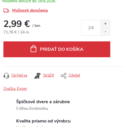
18.8.2026
Možnosti doručenia
2,99 €
/ bm
Jednotková cena:
71,76 € / 24 m
PRIDAŤ DO KOŠÍKA
Opýtať sa
Strážiť
Zdieľať
Značka:
Egger
Špičkové dvere a zárubne
S dlhou životnosťou.
Kvalita priamo od výrobcu