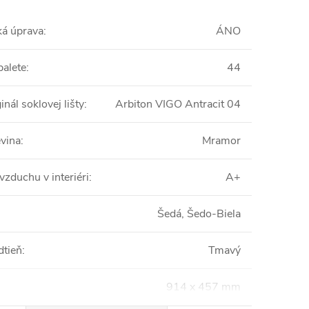
ká úprava
:
ÁNO
palete
:
44
inál soklovej lišty
:
Arbiton VIGO Antracit 04
vina
:
Mramor
vzduchu v interiéri
:
A+
Šedá, Šedo-Biela
dtieň
:
Tmavý
914 x 457 mm