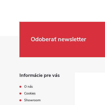
Zápätie
Odoberať newsletter
Informácie pre vás
O nás
Cookies
Showroom