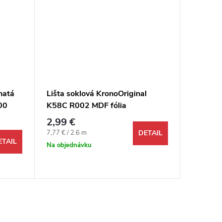
natá
Lišta soklová KronoOriginal
Lišta s
00
K58C R002 MDF fólia
L727 M
58x18x2600 mm
mm
2,99 €
2,99 €
Jednotková cena:
Jednotkov
7,77 € / 2.6 m
71,76 € /
DETAIL
ETAIL
Na objednávku
Na objed