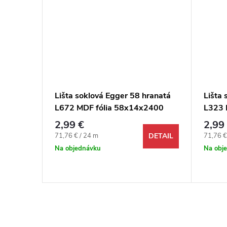
ranatá
Lišta soklová Egger 58 hranatá
Lišta 
2400
L672 MDF fólia 58x14x2400
L323 
mm
mm
2,99 €
2,99
Jednotková cena:
Jednotk
71,76 € / 24 m
71,76 €
DETAIL
DETAIL
Na objednávku
Na obj