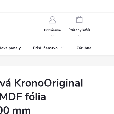
ny osobných údajov
Blog
NÁKUPNÝ KOŠÍK
Prázdny košík
Prihlásenie
dové panely
Príslušenstvo
Zárubne
Stave
ová KronoOriginal
MDF fólia
00 mm