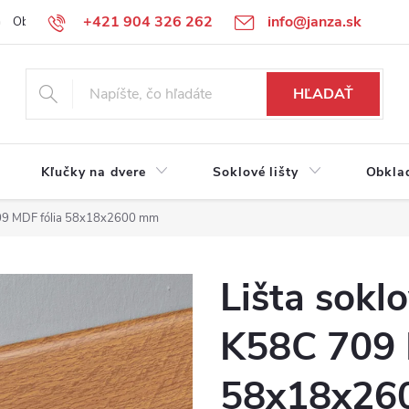
+421 904 326 262
info@janza.sk
Obchodné podmienky
Reklamačné podmienky
Podmienky ochra
HĽADAŤ
Kľučky na dvere
Soklové lišty
Obkla
 709 MDF fólia 58x18x2600 mm
Lišta sokl
K58C 709 
58x18x26