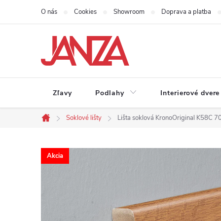
Prejsť na obsah
O nás
Cookies
Showroom
Doprava a platba
Zľavy
Podlahy
Interierové dvere
Soklové lišty
Lišta soklová KronoOriginal K58C
Domov
Akcia