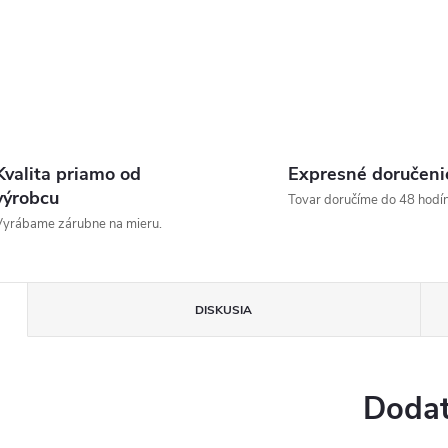
Kvalita priamo od
Expresné doručeni
výrobcu
Tovar doručíme do 48 hodín
yrábame zárubne na mieru.
DISKUSIA
Dodat