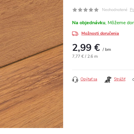
Po
Neohodnotené
Na objednávku
Možnosti doručenia
2,99 €
/ bm
Jednotková cena:
7,77 € / 2.6 m
Opýtať sa
Strážiť