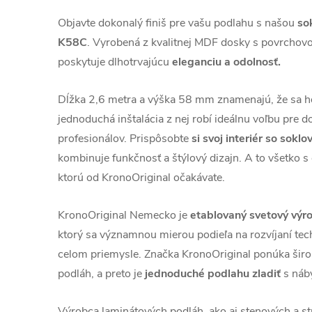
Objavte dokonalý finiš pre vašu podlahu s našou
so
K58C
. Vyrobená z kvalitnej MDF dosky s povrchovou
poskytuje dlhotrvajúcu
eleganciu a odolnosť.
Dĺžka 2,6 metra a výška 58 mm znamenajú, že sa 
jednoduchá inštalácia z nej robí ideálnu voľbu pre 
profesionálov. Prispôsobte
si svoj interiér so sokl
kombinuje funkčnosť a štýlový dizajn. A to všetko s g
ktorú od KronoOriginal očakávate.
KronoOriginal Nemecko je
etablovaný svetový výr
ktorý sa významnou mierou podieľa na rozvíjaní tech
celom priemysle. Značka KronoOriginal ponúka šir
podláh, a preto je
jednoduché podlahu zladiť
s náby
Výrobca laminátových podláh, ako aj stenových a st