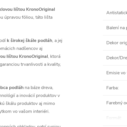
klovou lištou KronoOriginal
Antistatic
 úpravou fóliou, táto lišta
Balení na 
hodí
k širokej škále podláh
, a jej
Dekor orig
domácich nadšencov aj
ovou lištou KronoOriginal
, ktorá
Dekor/Dre
aranciou trvanlivosti a kvality,
Emisie vo 
obca podláh
na báze dreva,
Farba
:
nológií a inovácií produktov v
Farebný o
okú škálu produktov aj mimo
tkom vo vašom interiéri.
Formát
:
ropných obkladov, patrí svojou