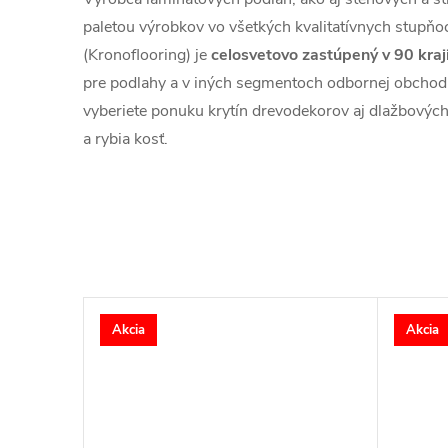
paletou výrobkov vo všetkých kvalitatívnych stupňo
(Kronoflooring) je
celosvetovo zastúpený v 90 kra
pre podlahy a v iných segmentoch odbornej obchodnej
vyberiete ponuku krytín drevodekorov aj dlažbovýc
a rybia kosť.
Akcia
Akcia