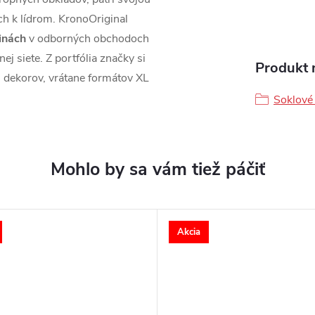
ch k lídrom. KronoOriginal
jinách
v odborných obchodoch
 siete. Z portfólia značky si
Produkt n
h dekorov, vrátane formátov XL
Soklové 
Akcia