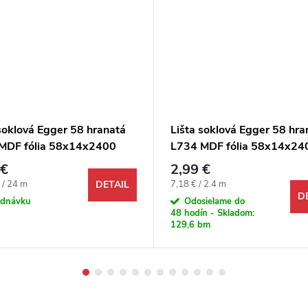
soklová Egger 58 hranatá
Lišta soklová Egger 58 hra
MDF fólia 58x14x2400
L734 MDF fólia 58x14x24
mm
 €
2,99 €
ová cena:
Jednotková cena:
 / 24 m
7,18 € / 2.4 m
DETAIL
D
ednávku
Odosielame do
48 hodín - Skladom:
129,6 bm