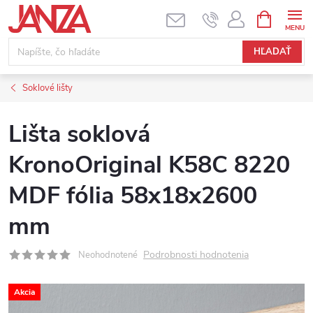
Prejsť na obsah
NÁKUPNÝ
HĽADAŤ
Soklové lišty
Lišta soklová
KronoOriginal K58C 8220
MDF fólia 58x18x2600
mm
Podrobnosti hodnotenia
Neohodnotené
Akcia