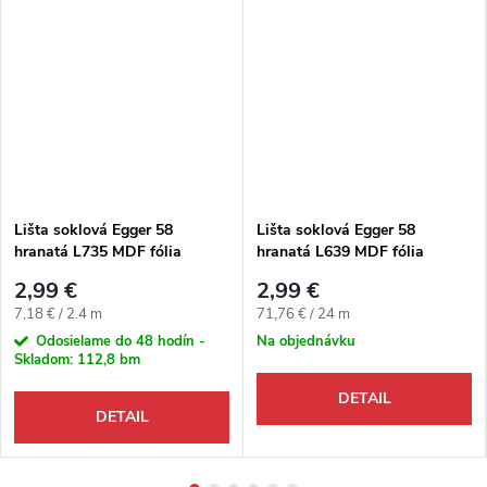
Lišta soklová Egger 58
Lišta soklová Egger 58
hranatá L735 MDF fólia
hranatá L639 MDF fólia
58x14x2400 mm
58x14x2400 mm
2,99 €
2,99 €
Jednotková cena:
Jednotková cena:
7,18 € / 2.4 m
71,76 € / 24 m
Odosielame do 48 hodín -
Na objednávku
Skladom:
112,8 bm
DETAIL
DETAIL