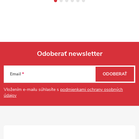
Odoberať newsletter
Zápätie
Email
ODOBERAŤ
Vložením e-mailu súhlasíte s
podmienkami ochrany osobných
údajov