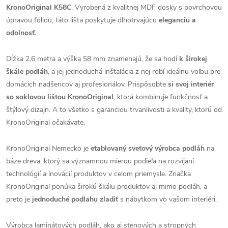
KronoOriginal K58C
. Vyrobená z kvalitnej MDF dosky s povrchovou
úpravou fóliou, táto lišta poskytuje dlhotrvajúcu
eleganciu a
odolnosť.
Dĺžka 2,6 metra a výška 58 mm znamenajú, že sa hodí
k širokej
škále podláh
, a jej jednoduchá inštalácia z nej robí ideálnu voľbu pre
domácich nadšencov aj profesionálov. Prispôsobte
si svoj interiér
so soklovou lištou KronoOriginal
, ktorá kombinuje funkčnosť a
štýlový dizajn. A to všetko s garanciou trvanlivosti a kvality, ktorú od
KronoOriginal očakávate.
KronoOriginal Nemecko je
etablovaný svetový výrobca podláh
na
báze dreva, ktorý sa významnou mierou podieľa na rozvíjaní
technológií a inovácií produktov v celom priemysle. Značka
KronoOriginal ponúka širokú škálu produktov aj mimo podláh, a
preto je
jednoduché podlahu zladiť
s nábytkom vo vašom interiéri.
Výrobca laminátových podláh, ako aj stenových a stropných