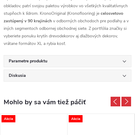
obkladov, patrí svojou paletou výrobkov vo všetkých kvalitatívnych
stupňoch k lídrom. KronoOriginal (Kronoflooring) je
celosvetovo
zastúpený v 90 krajinách
v odborných obchodoch pre podlahy a v
iných segmentoch odbornej obchodnej siete. Z portfólia značky si
vyberiete ponuku krytín drevodekorov aj dlažbových dekorov,
vrátane formátov XL a rybia kosť.
Parametre produktu
Diskusia
Akcia
Akcia