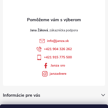
Jana Žáková
info
@
janza.sk
+421 904 326 262
+421 915 775 500
Janza sro
janzadvere
Informácie pre vás