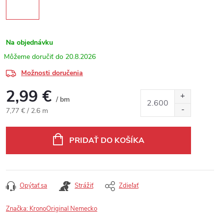
Na objednávku
20.8.2026
Možnosti doručenia
2,99 €
/ bm
Jednotková cena:
7,77 € / 2.6 m
PRIDAŤ DO KOŠÍKA
Opýtať sa
Strážiť
Zdieľať
Značka:
KronoOriginal Nemecko