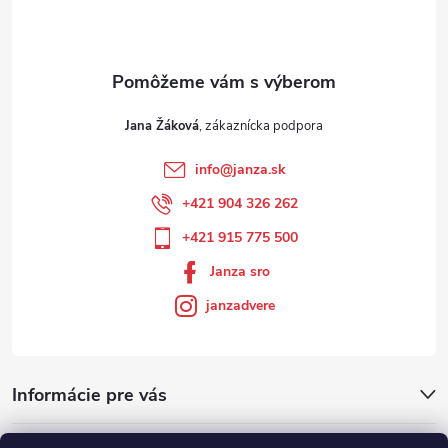
Jana Žáková
info
@
janza.sk
+421 904 326 262
+421 915 775 500
Janza sro
janzadvere
Informácie pre vás