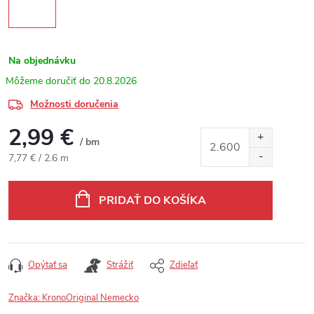
Na objednávku
20.8.2026
Možnosti doručenia
2,99 €
/ bm
Jednotková cena:
7,77 € / 2.6 m
PRIDAŤ DO KOŠÍKA
Opýtať sa
Strážiť
Zdieľať
Značka:
KronoOriginal Nemecko