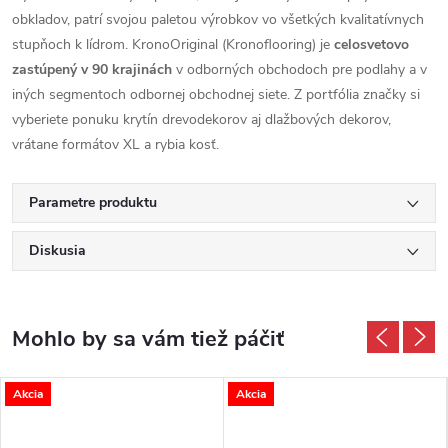
obkladov, patrí svojou paletou výrobkov vo všetkých kvalitatívnych
stupňoch k lídrom. KronoOriginal (Kronoflooring) je
celosvetovo
zastúpený v 90 krajinách
v odborných obchodoch pre podlahy a v
iných segmentoch odbornej obchodnej siete. Z portfólia značky si
vyberiete ponuku krytín drevodekorov aj dlažbových dekorov,
vrátane formátov XL a rybia kosť.
Parametre produktu
Diskusia
Akcia
Akcia