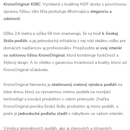
KronoOriginal K58C
. Vyrobená z kvalitnej MDF dosky s povrchovou
úpravou fóliou, táto lišta poskytuje dlhotrvajúcu
eleganciu a
odolnosť.
Dĺžka 2,6 metra a výška 58 mm znamenajú, že sa hodí
k širokej
škále podláh
, a jej jednoduchá inštalácia z nej robí ideálnu voľbu pre
domácich nadšencov aj profesionálov. Prispôsobte
si svoj interiér
so soklovou lištou KronoOriginal
, ktorá kombinuje funkčnosť a
štýlový dizajn. A to všetko s garanciou trvanlivosti a kvality, ktorú od
KronoOriginal očakávate.
KronoOriginal Nemecko je
etablovaný svetový výrobca podláh
na
báze dreva, ktorý sa významnou mierou podieľa na rozvíjaní
technológií a inovácií produktov v celom priemysle. Značka
KronoOriginal ponúka širokú škálu produktov aj mimo podláh, a
preto je
jednoduché podlahu zladiť
s nábytkom vo vašom interiéri.
Výrobca laminátových podláh, ako aj stenových a stropných