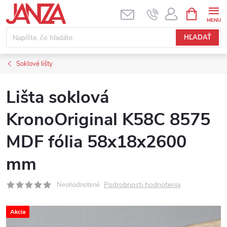
Prejsť na obsah
NÁKUPNÝ
HĽADAŤ
Soklové lišty
Lišta soklová
KronoOriginal K58C 8575
MDF fólia 58x18x2600
mm
Podrobnosti hodnotenia
Neohodnotené
Akcia