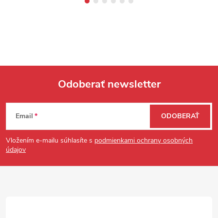
Odoberať newsletter
Zápätie
Email
ODOBERAŤ
Vložením e-mailu súhlasíte s
podmienkami ochrany osobných
údajov