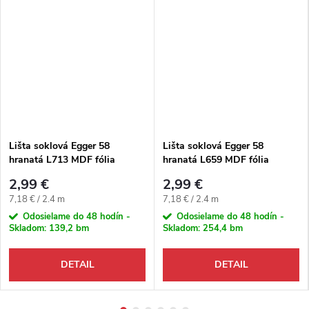
Lišta soklová Egger 58
Lišta soklová Egger 58
hranatá L713 MDF fólia
hranatá L659 MDF fólia
58x14x2400 mm
58x14x2400 mm
2,99 €
2,99 €
Jednotková cena:
Jednotková cena:
7,18 € / 2.4 m
7,18 € / 2.4 m
Odosielame do 48 hodín -
Odosielame do 48 hodín -
Skladom:
139,2 bm
Skladom:
254,4 bm
DETAIL
DETAIL