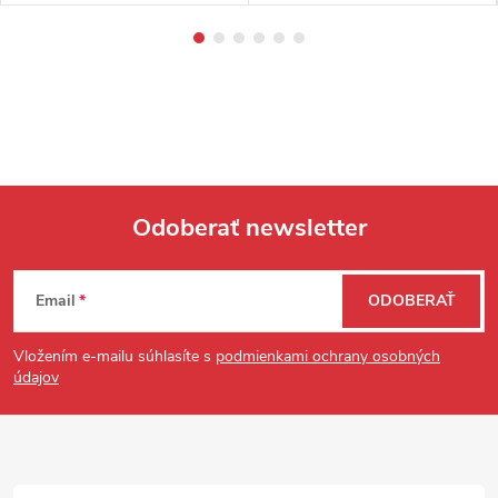
Odoberať newsletter
Zápätie
Email
ODOBERAŤ
Vložením e-mailu súhlasíte s
podmienkami ochrany osobných
údajov