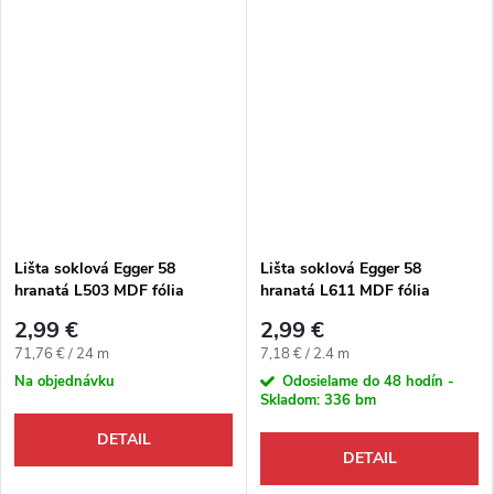
Lišta soklová Egger 58
Lišta soklová Egger 58
hranatá L503 MDF fólia
hranatá L611 MDF fólia
58x14x2400 mm
58x14x2400 mm
2,99 €
2,99 €
Jednotková cena:
Jednotková cena:
71,76 € / 24 m
7,18 € / 2.4 m
Na objednávku
Odosielame do 48 hodín -
Skladom:
336 bm
DETAIL
DETAIL