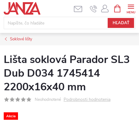
Prejsť na obsah
NÁKUPNÝ
HĽADAŤ
Soklové lišty
Lišta soklová Parador SL3
Dub D034 1745414
2200x16x40 mm
Podrobnosti hodnotenia
Neohodnotené
Akcia