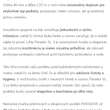
Výška 40 mm a dĺžka 2,57 m z nich robia
univerzálny doplnok pre
akýkoľvek typ podlahy
, poskytujúc nielen ochranu, ale aj estetický
prínos interiéru.
Inovatívne spojenie na klip umožňuje
jednoduchú a rýchlu
inštaláciu
, zatiaľ čo široká škála farieb a vzorov zaručuje, že si každý
nájde to pravé. Lišta Parador SL 3 je synonymom kvality a elegancie.
Jej robustná
konštrukcia je nielen vizuálne príťažlivá
, ale zároveň
poskytuje vynikajúcu odolnosť proti fyzickému poškodeniu a vode.
Táto lišta ochráni vašu podlahu pred každodennými nečistotami a
vodou, zatiaľ čo sa ľahko čistí, čo je dôležité pre
udržanie čistoty a
hygieny
. S možnosťou zvoliť z viacerých farieb a vzorov, Parador SL
3 sa ľahko prispôsobí a zvýrazní každý interiér, čím zaručí, že vaše
podlahy budú vyzerať
elegantne a bezchybne po dlhé roky.
Nemecká značka prémiových a dizajnových podláh PARADOR už