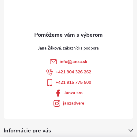
Jana Žáková
info
@
janza.sk
+421 904 326 262
+421 915 775 500
Janza sro
janzadvere
Informácie pre vás