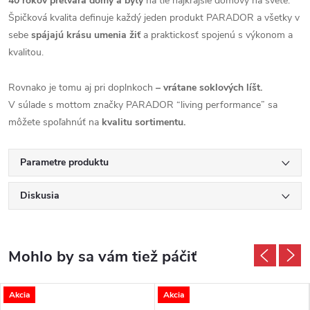
40 rokov pretvára domy a byty
na tie najkrajšie domovy na svete.
Špičková kvalita definuje každý jeden produkt PARADOR a všetky v
sebe
spájajú krásu umenia žiť
a praktickosť spojenú s výkonom a
kvalitou.
Rovnako je tomu aj pri doplnkoch
– vrátane soklových líšt.
V súlade s mottom značky PARADOR “living performance” sa
môžete spoľahnúť na
kvalitu sortimentu.
Parametre produktu
Diskusia
Akcia
Akcia