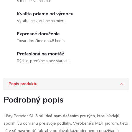
S dlhou životnosťou.
Kvalita priamo od výrobcu
Vyrábame zárubne na mieru.
Expresné doručenie
Tovar doručíme do 48 hodín.
Profesionálna montáž
Rýchlo, precízne a bez starostí.
Popis produktu
Podrobný popis
Lišty Parador SL 3 sú
ideálnym riešením pre tých
, ktorí hľadajú
spoľahlivú ochranu pre svoje podlahy. Vyrobené s MDF jadrom, tieto
lišty sú navrhnuté tak, aby odolávali každodennému používaniu.