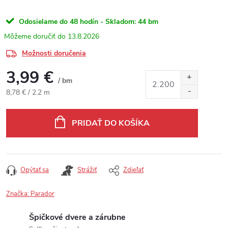
Odosielame do 48 hodín - Skladom:
44 bm
13.8.2026
Možnosti doručenia
3,99 €
/ bm
Jednotková cena:
8,78 € / 2.2 m
PRIDAŤ DO KOŠÍKA
Opýtať sa
Strážiť
Zdieľať
Značka:
Parador
Špičkové dvere a zárubne