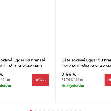
soklová Egger 58 hranatá
Lišta soklová Egger 58 hra
MDF fólia 58x14x2400
L557 MDF fólia 58x14x24
mm
 €
2,99 €
ová cena:
Jednotková cena:
 / 24 m
71,76 € / 24 m
DETAIL
D
ednávku
Na objednávku