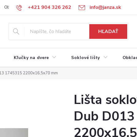
+421 904 326 262
info@janza.sk
Obchodné podmienky
Reklamačné podmienky
Podmienky ochra
HĽADAŤ
Kľučky na dvere
Soklové lišty
Obkla
D013 1745315 2200x16,5x70 mm
Lišta sokl
Dub D013
2200x16,