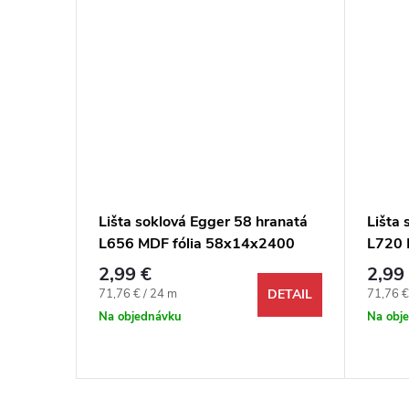
ranatá
Lišta soklová Egger 58 hranatá
Lišta 
2400
L656 MDF fólia 58x14x2400
L720 
mm
mm
2,99 €
2,99
Jednotková cena:
Jednotk
71,76 € / 24 m
71,76 €
DETAIL
DETAIL
Na objednávku
Na obj