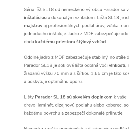
Séria líšt SL18 od nemeckého výrobcu Parador sa 
inštaláciou
a dokonalým vzhľadom. Lišta SL18 je i
majstrov
aj profesionálnych podlahárov, vďaka montá
jednoducho inštaluje. Jadro z MDF zabezpečuje odoln
dodá
každému priestoru štýlový vzhľad
.
Odolné jadro z MDF zabezpečuje stabilný, no stále 
Parador SL18 je soklová lišta odolná voči
vlhkosti,
žiadanú výšku 70 mm a s šírkou 1,65 cm je táto sok
a poskytuje optimálnu oporu.
Lišty
Parador SL
18 sú skvelým doplnkom
k vašej 
drevo, laminát, dizajnovú podlahu alebo koberec, sok
každému povrchu a zabezpečí dokonalé priľnutie.
Nemecká značka prémiových a dizajnových podl