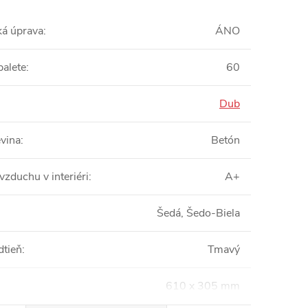
ká úprava
:
ÁNO
palete
:
60
Dub
vina
:
Betón
vzduchu v interiéri
:
A+
Šedá, Šedo-Biela
dtieň
:
Tmavý
610 x 305 mm