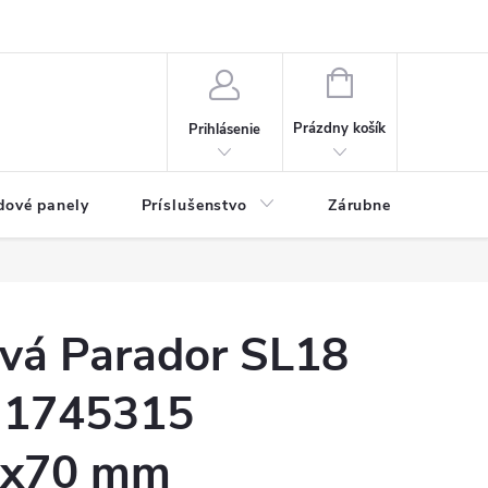
ny osobných údajov
Blog
NÁKUPNÝ KOŠÍK
Prázdny košík
Prihlásenie
dové panely
Príslušenstvo
Zárubne
Stave
ová Parador SL18
 1745315
5x70 mm