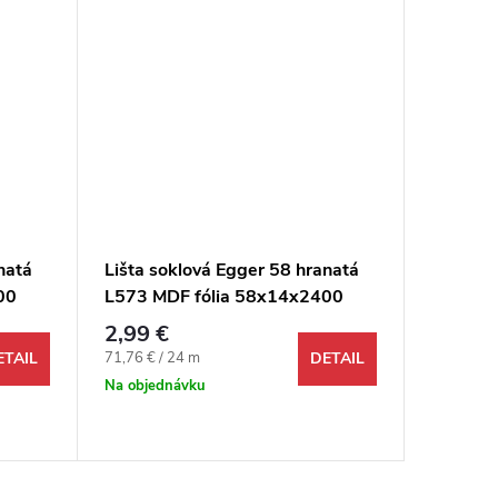
natá
Lišta soklová Egger 58 hranatá
Lišta s
00
L573 MDF fólia 58x14x2400
L728 M
mm
mm
2,99 €
2,99 €
Jednotková cena:
Jednotkov
71,76 € / 24 m
7,18 € / 2
ETAIL
DETAIL
Na objednávku
Odosi
48 hodín 
139,2 bm