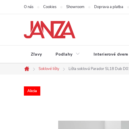
Prejsť na obsah
O nás
Cookies
Showroom
Doprava a platba
Zľavy
Podlahy
Interierové dvere
Soklové lišty
Lišta soklová Parador SL18 Dub 
Domov
Akcia