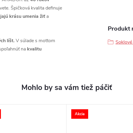
vete. Špičková kvalita definuje
jajú krásu umenia žiť
a
Produkt n
ch líšt.
V súlade s mottom
Soklové 
spoľahnúť na
kvalitu
Akcia