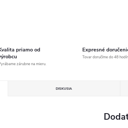
Kvalita priamo od
Expresné doručeni
výrobcu
Tovar doručíme do 48 hodín
yrábame zárubne na mieru.
DISKUSIA
Dodat