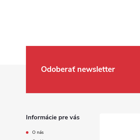
Zápätie
Odoberať newsletter
Informácie pre vás
O nás