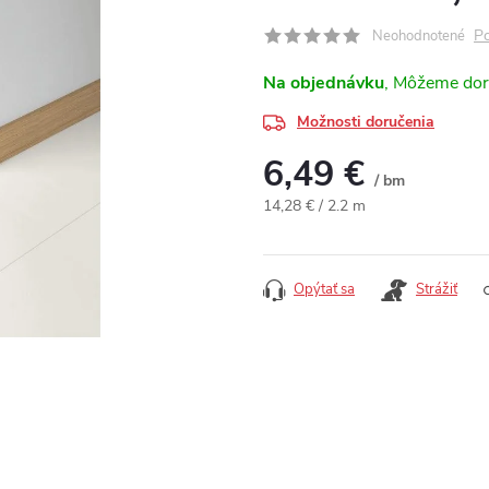
Po
Neohodnotené
Na objednávku
Možnosti doručenia
6,49 €
/ bm
Jednotková cena:
14,28 € / 2.2 m
Opýtať sa
Strážiť