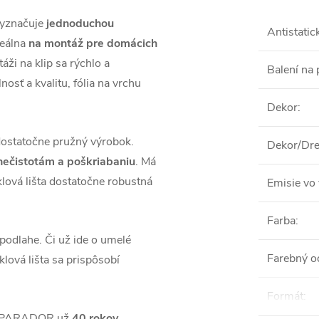
vyznačuje
jednoduchou
Antistatic
deálna
na montáž pre domácich
ži na klip sa rýchlo a
Balení na 
osť a kvalitu, fólia na vrchu
Dekor
:
dostatočne pružný výrobok.
Dekor/Dre
 nečistotám a poškriabaniu
. Má
lová lišta dostatočne robustná
Emisie vo 
Farba
:
podlahe. Či už ide o umelé
Farebný o
lová lišta sa prispôsobí
Formát
:
áh PARADOR už
40 rokov