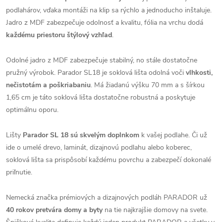
podlahárov, vďaka montáži na klip sa rýchlo a jednoducho inštaluje.
Jadro z MDF zabezpečuje odolnosť a kvalitu, fólia na vrchu dodá
každému priestoru štýlový vzhľad
.
Odolné jadro z MDF zabezpečuje stabilný, no stále dostatočne
pružný výrobok. Parador SL18 je soklová lišta odolná voči
vlhkosti,
nečistotám a poškriabaniu
. Má žiadanú výšku 70 mm a s šírkou
1,65 cm je táto soklová lišta dostatočne robustná a poskytuje
optimálnu oporu.
Lišty
Parador SL
18 sú skvelým doplnkom
k vašej podlahe. Či už
ide o umelé drevo, laminát, dizajnovú podlahu alebo koberec,
soklová lišta sa prispôsobí každému povrchu a zabezpečí dokonalé
priľnutie.
Nemecká značka prémiových a dizajnových podláh PARADOR už
40 rokov pretvára domy a byty
na tie najkrajšie domovy na svete.