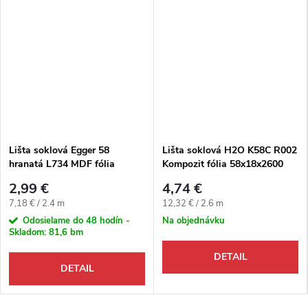
Lišta soklová Egger 58
Lišta soklová H2O K58C R002
hranatá L734 MDF fólia
Kompozit fólia 58x18x2600
58x14x2400 mm
mm
2,99 €
4,74 €
Jednotková cena:
Jednotková cena:
7,18 € / 2.4 m
12,32 € / 2.6 m
Odosielame do 48 hodín -
Na objednávku
Skladom:
81,6 bm
DETAIL
DETAIL