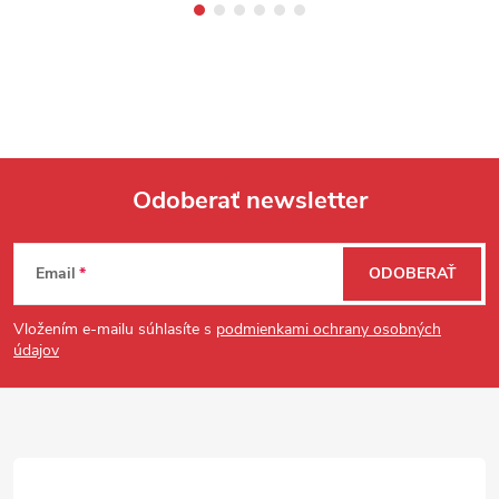
Odoberať newsletter
Zápätie
Email
ODOBERAŤ
Vložením e-mailu súhlasíte s
podmienkami ochrany osobných
údajov