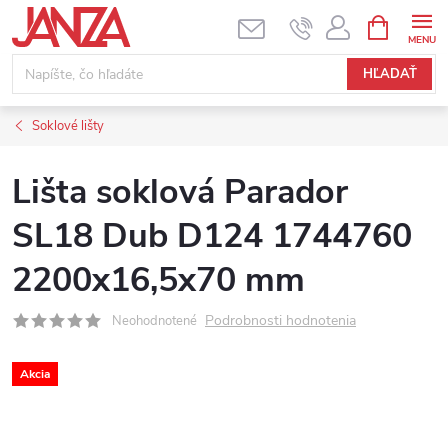
Prejsť na obsah
NÁKUPNÝ
HĽADAŤ
Soklové lišty
Lišta soklová Parador
SL18 Dub D124 1744760
2200x16,5x70 mm
Podrobnosti hodnotenia
Neohodnotené
Akcia