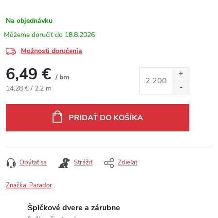
Na objednávku
18.8.2026
Možnosti doručenia
6,49 €
/ bm
Jednotková cena:
14,28 € / 2.2 m
PRIDAŤ DO KOŠÍKA
Opýtať sa
Strážiť
Zdieľať
Značka:
Parador
Špičkové dvere a zárubne