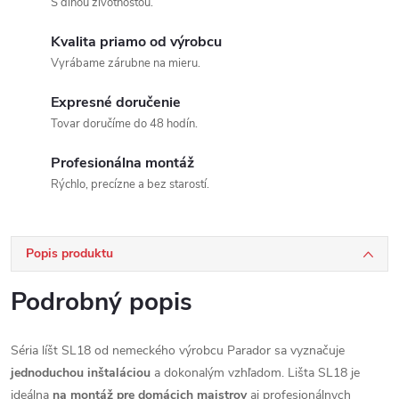
S dlhou životnosťou.
Kvalita priamo od výrobcu
Vyrábame zárubne na mieru.
Expresné doručenie
Tovar doručíme do 48 hodín.
Profesionálna montáž
Rýchlo, precízne a bez starostí.
Popis produktu
Podrobný popis
Séria líšt SL18 od nemeckého výrobcu Parador sa vyznačuje
jednoduchou inštaláciou
a dokonalým vzhľadom. Lišta SL18 je
ideálna
na montáž pre domácich majstrov
aj profesionálnych