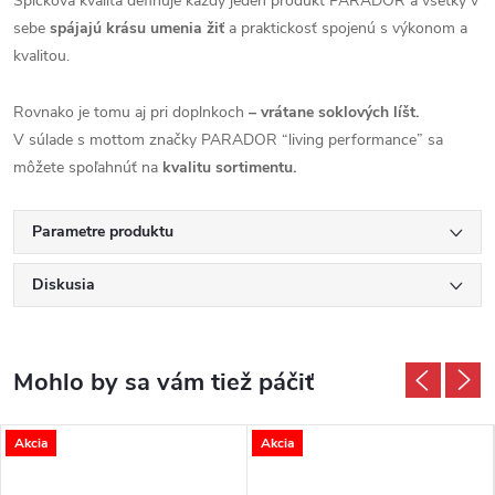
Špičková kvalita definuje každý jeden produkt PARADOR a všetky v
sebe
spájajú krásu umenia žiť
a praktickosť spojenú s výkonom a
kvalitou.
Rovnako je tomu aj pri doplnkoch
– vrátane soklových líšt.
V súlade s mottom značky PARADOR “living performance” sa
môžete spoľahnúť na
kvalitu sortimentu.
Parametre produktu
Diskusia
Akcia
Akcia