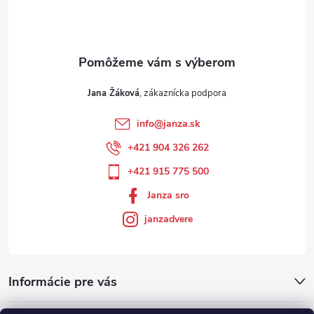
Jana Žáková
info
@
janza.sk
+421 904 326 262
+421 915 775 500
Janza sro
janzadvere
Informácie pre vás