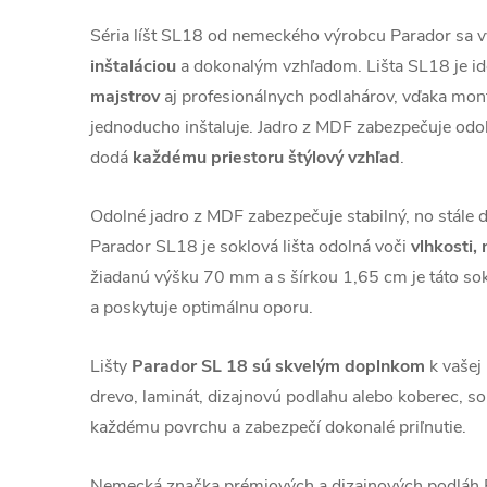
Séria líšt SL18 od nemeckého výrobcu Parador sa 
inštaláciou
a dokonalým vzhľadom. Lišta SL18 je i
majstrov
aj profesionálnych podlahárov, vďaka montá
jednoducho inštaluje. Jadro z MDF zabezpečuje odoln
dodá
každému priestoru štýlový vzhľad
.
Odolné jadro z MDF zabezpečuje stabilný, no stále 
Parador SL18 je soklová lišta odolná voči
vlhkosti,
žiadanú výšku 70 mm a s šírkou 1,65 cm je táto sok
a poskytuje optimálnu oporu.
Lišty
Parador SL
18 sú skvelým doplnkom
k vašej 
drevo, laminát, dizajnovú podlahu alebo koberec, sok
každému povrchu a zabezpečí dokonalé priľnutie.
Nemecká značka prémiových a dizajnových podl