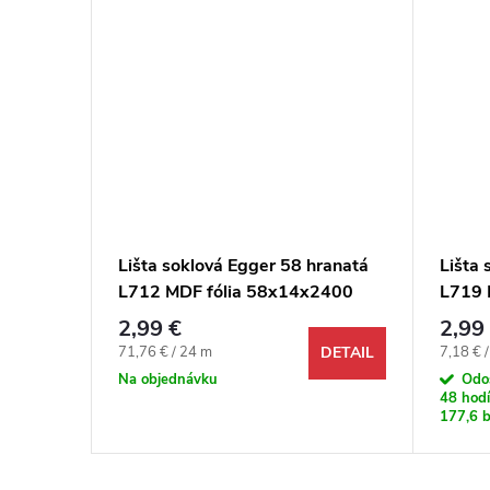
ranatá
Lišta soklová Egger 58 hranatá
Lišta 
2400
L712 MDF fólia 58x14x2400
L719 
mm
mm
2,99 €
2,99
Jednotková cena:
Jednotk
71,76 € / 24 m
7,18 € 
DETAIL
DETAIL
Na objednávku
Odo
48 hodí
177,6 