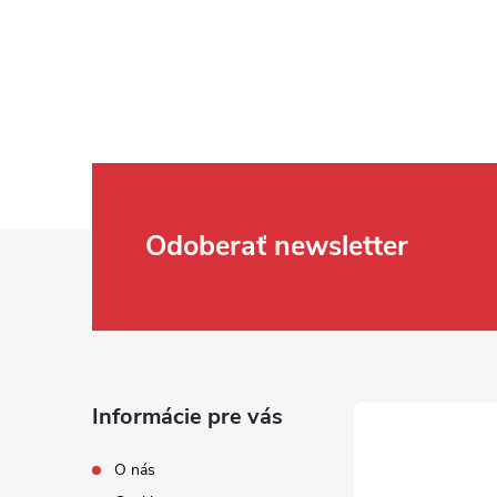
Zápätie
Odoberať newsletter
Informácie pre vás
O nás