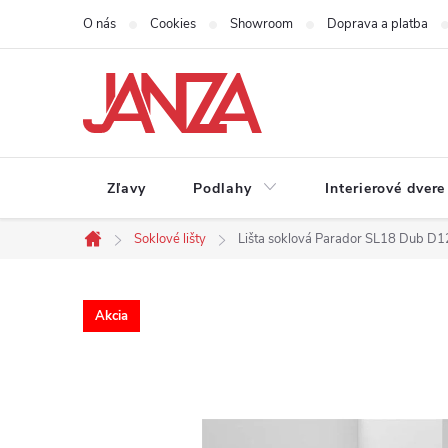
Prejsť na obsah
O nás
Cookies
Showroom
Doprava a platba
Zľavy
Podlahy
Interierové dvere
Soklové lišty
Lišta soklová Parador SL18 Dub 
Domov
Akcia