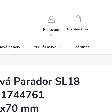
ny osobných údajov
Blog
NÁKUPNÝ KOŠÍK
Prázdny košík
Prihlásenie
dové panely
Príslušenstvo
Zárubne
Stave
ová Parador SL18
 1744761
5x70 mm