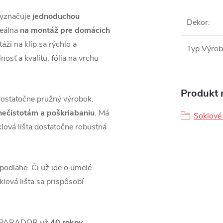
vyznačuje
jednoduchou
Dekor
:
deálna
na montáž pre domácich
ži na klip sa rýchlo a
Typ Výro
osť a kvalitu, fólia na vrchu
Produkt n
dostatočne pružný výrobok.
 nečistotám a poškriabaniu
. Má
Soklové 
lová lišta dostatočne robustná
podlahe. Či už ide o umelé
lová lišta sa prispôsobí
áh PARADOR už
40 rokov