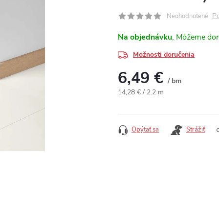
Po
Neohodnotené
Na objednávku
Možnosti doručenia
6,49 €
/ bm
Jednotková cena:
14,28 € / 2.2 m
Opýtať sa
Strážiť