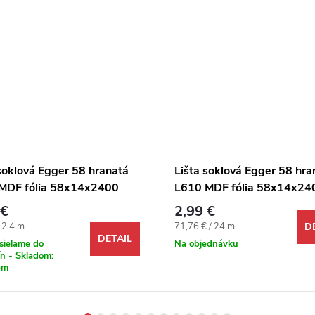
soklová Egger 58 hranatá
Lišta soklová Egger 58 hra
MDF fólia 58x14x2400
L610 MDF fólia 58x14x24
mm
 €
2,99 €
ová cena:
Jednotková cena:
/ 2.4 m
71,76 € / 24 m
D
DETAIL
sielame do
Na objednávku
n - Skladom:
bm