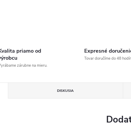
Kvalita priamo od
Expresné doručeni
výrobcu
Tovar doručíme do 48 hodín
yrábame zárubne na mieru.
DISKUSIA
Dodat