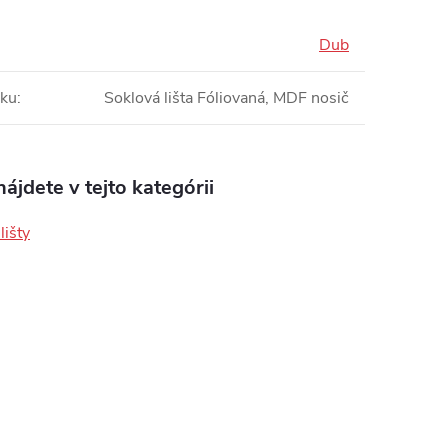
Dub
bku
:
Soklová lišta Fóliovaná, MDF nosič
ájdete v tejto kategórii
lišty