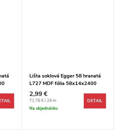
natá
Lišta soklová Egger 58 hranatá
Lišta s
00
L727 MDF fólia 58x14x2400
L369 M
mm
mm
2,99 €
2,99 €
Jednotková cena:
Jednotkov
71,76 € / 24 m
71,76 € /
ETAIL
DETAIL
Na objednávku
Na objed