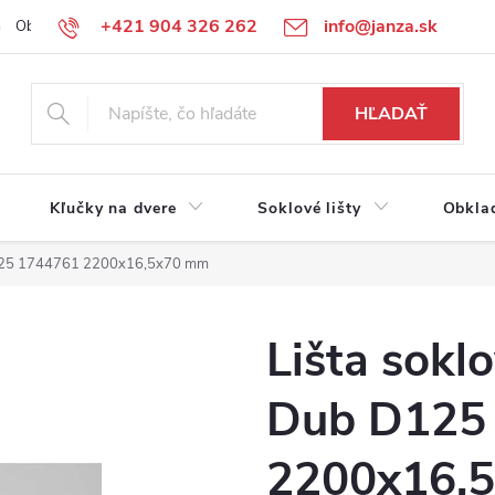
+421 904 326 262
info@janza.sk
Obchodné podmienky
Reklamačné podmienky
Podmienky ochra
HĽADAŤ
Kľučky na dvere
Soklové lišty
Obkla
D125 1744761 2200x16,5x70 mm
Lišta sokl
Dub D125
2200x16,