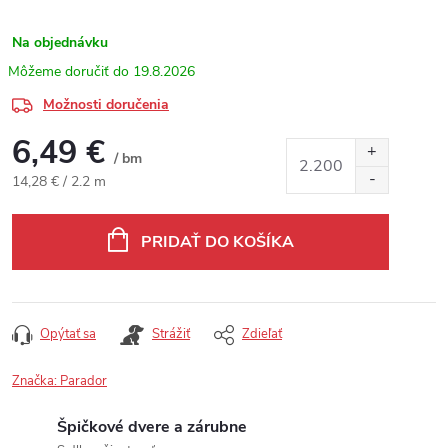
Na objednávku
19.8.2026
Možnosti doručenia
6,49 €
/ bm
Jednotková cena:
14,28 € / 2.2 m
PRIDAŤ DO KOŠÍKA
Opýtať sa
Strážiť
Zdieľať
Značka:
Parador
Špičkové dvere a zárubne