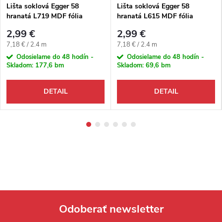
Lišta soklová Egger 58
Lišta soklová Egger 58
hranatá L719 MDF fólia
hranatá L615 MDF fólia
58x14x2400 mm
58x14x2400 mm
2,99 €
2,99 €
Jednotková cena:
Jednotková cena:
7,18 € / 2.4 m
7,18 € / 2.4 m
Odosielame do 48 hodín -
Odosielame do 48 hodín -
Skladom:
177,6 bm
Skladom:
69,6 bm
DETAIL
DETAIL
Odoberať newsletter