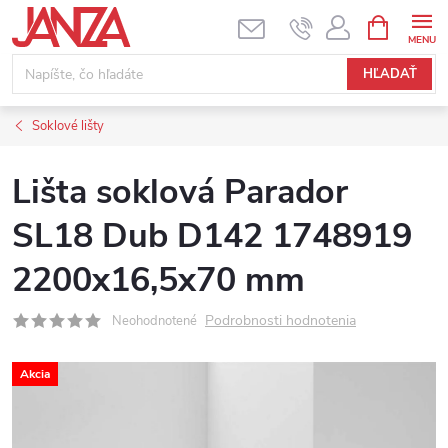
Prejsť na obsah
NÁKUPNÝ
HĽADAŤ
Soklové lišty
Lišta soklová Parador
SL18 Dub D142 1748919
2200x16,5x70 mm
Podrobnosti hodnotenia
Neohodnotené
Akcia