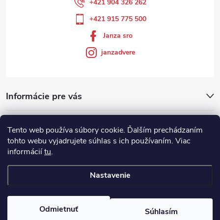
+421 904 326 262
+421 915 775 500
Janza sro
janzadvere
Informácie pre vás
Facebook
Tento web používa súbory cookie. Ďalším prechádzaním
tohto webu vyjadrujete súhlas s ich používaním. Viac
informácií
tu
.
Showroom
Nastavenie
Copyright 2026
Janza.sk
. Všetky práva vyhradené.
Odmietnuť
Súhlasím
Vytvoril Shoptet