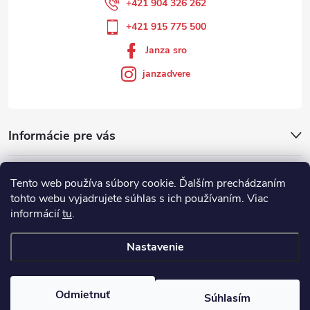
+421 904 326 262
+421 915 775 500
Janza sro
janzadvere
Informácie pre vás
Facebook
Tento web používa súbory cookie. Ďalším prechádzaním
tohto webu vyjadrujete súhlas s ich používaním. Viac
informácií
tu
.
Showroom
Nastavenie
Copyright 2026
Janza.sk
. Všetky práva vyhradené.
Odmietnuť
Súhlasím
Vytvoril Shoptet