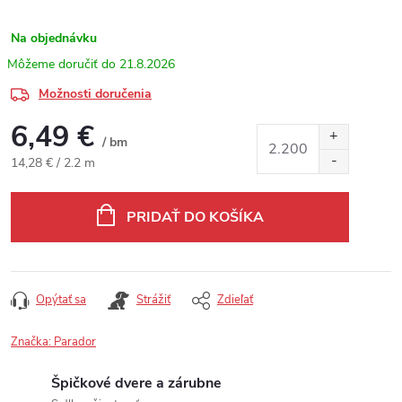
Na objednávku
21.8.2026
Možnosti doručenia
6,49 €
/ bm
Jednotková cena:
14,28 € / 2.2 m
PRIDAŤ DO KOŠÍKA
Opýtať sa
Strážiť
Zdieľať
Značka:
Parador
Špičkové dvere a zárubne