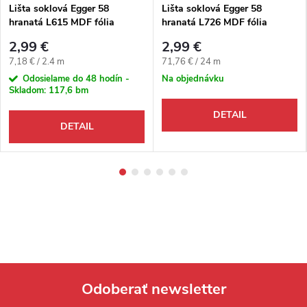
Lišta soklová Egger 58
Lišta soklová Egger 58
hranatá L615 MDF fólia
hranatá L726 MDF fólia
58x14x2400 mm
58x14x2400 mm
2,99 €
2,99 €
Jednotková cena:
Jednotková cena:
7,18 € / 2.4 m
71,76 € / 24 m
Odosielame do 48 hodín -
Na objednávku
Skladom:
117,6 bm
DETAIL
DETAIL
Odoberať newsletter