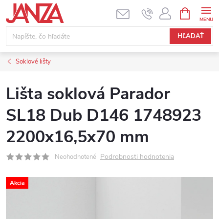
Prejsť na obsah
NÁKUPNÝ
HĽADAŤ
Soklové lišty
Lišta soklová Parador
SL18 Dub D146 1748923
2200x16,5x70 mm
Podrobnosti hodnotenia
Neohodnotené
Akcia