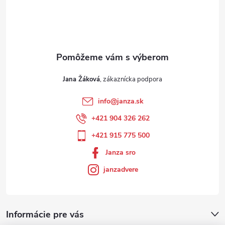
Jana Žáková
info
@
janza.sk
+421 904 326 262
+421 915 775 500
Janza sro
janzadvere
Informácie pre vás