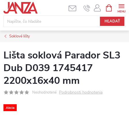
Prejsť na obsah
NÁKUPNÝ
HĽADAŤ
Soklové lišty
Lišta soklová Parador SL3
Dub D039 1745417
2200x16x40 mm
Podrobnosti hodnotenia
Neohodnotené
Akcia