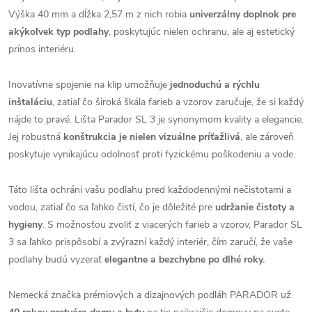
Výška 40 mm a dĺžka 2,57 m z nich robia
univerzálny doplnok pre
akýkoľvek typ podlahy
, poskytujúc nielen ochranu, ale aj estetický
prínos interiéru.
Inovatívne spojenie na klip umožňuje
jednoduchú a rýchlu
inštaláciu
, zatiaľ čo široká škála farieb a vzorov zaručuje, že si každý
nájde to pravé. Lišta Parador SL 3 je synonymom kvality a elegancie.
Jej robustná
konštrukcia je nielen vizuálne príťažlivá
, ale zároveň
poskytuje vynikajúcu odolnosť proti fyzickému poškodeniu a vode.
Táto lišta ochráni vašu podlahu pred každodennými nečistotami a
vodou, zatiaľ čo sa ľahko čistí, čo je dôležité pre
udržanie čistoty a
hygieny
. S možnosťou zvoliť z viacerých farieb a vzorov, Parador SL
3 sa ľahko prispôsobí a zvýrazní každý interiér, čím zaručí, že vaše
podlahy budú vyzerať
elegantne a bezchybne po dlhé roky.
Nemecká značka prémiových a dizajnových podláh PARADOR už