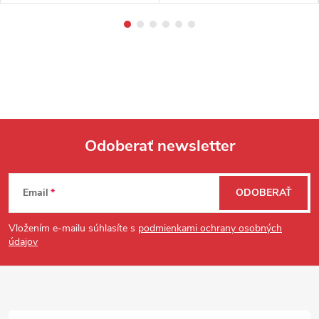
Odoberať newsletter
Zápätie
Email
ODOBERAŤ
Vložením e-mailu súhlasíte s
podmienkami ochrany osobných
údajov