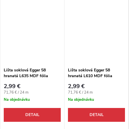
Lišta soklová Egger 58
Lišta soklová Egger 58
hranatá L635 MDF fólia
hranatá L610 MDF fólia
58x14x2400 mm
58x14x2400 mm
2,99 €
2,99 €
Jednotková cena:
Jednotková cena:
71,76 € / 24 m
71,76 € / 24 m
Na objednávku
Na objednávku
DETAIL
DETAIL