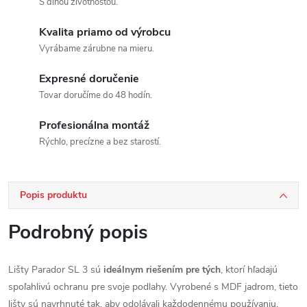
S dlhou životnosťou.
Kvalita priamo od výrobcu
Vyrábame zárubne na mieru.
Expresné doručenie
Tovar doručíme do 48 hodín.
Profesionálna montáž
Rýchlo, precízne a bez starostí.
Popis produktu
Podrobný popis
Lišty Parador SL 3 sú
ideálnym riešením pre tých
, ktorí hľadajú
spoľahlivú ochranu pre svoje podlahy. Vyrobené s MDF jadrom, tieto
lišty sú navrhnuté tak, aby odolávali každodennému používaniu.