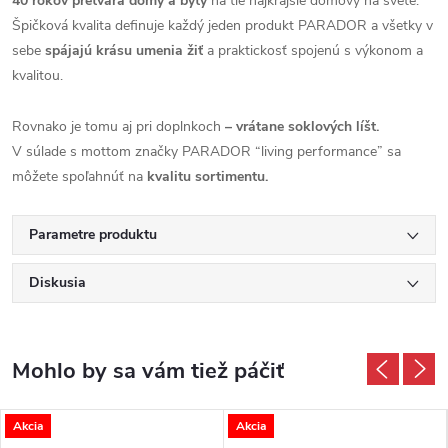
40 rokov pretvára domy a byty
na tie najkrajšie domovy na svete.
Špičková kvalita definuje každý jeden produkt PARADOR a všetky v
sebe
spájajú krásu umenia žiť
a praktickosť spojenú s výkonom a
kvalitou.
Rovnako je tomu aj pri doplnkoch
– vrátane soklových líšt.
V súlade s mottom značky PARADOR “living performance” sa
môžete spoľahnúť na
kvalitu sortimentu.
Parametre produktu
Diskusia
Akcia
Akcia