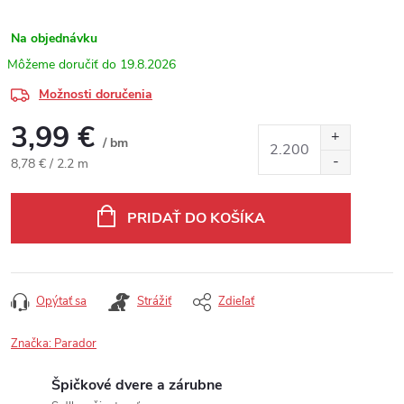
Na objednávku
19.8.2026
Možnosti doručenia
3,99 €
/ bm
Jednotková cena:
8,78 € / 2.2 m
PRIDAŤ DO KOŠÍKA
Opýtať sa
Strážiť
Zdieľať
Značka:
Parador
Špičkové dvere a zárubne