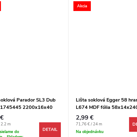
Akcia
 soklová Parador SL3 Dub
Lišta soklová Egger 58 hra
 1745445 2200x16x40
L674 MDF fólia 58x14x24
mm
 €
2,99 €
ová cena:
Jednotková cena:
/ 2.2 m
71,76 € / 24 m
D
DETAIL
sielame do
Na objednávku
n - Skladom: