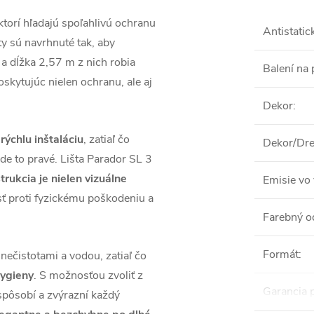
 ktorí hľadajú spoľahlivú ochranu
Antistatic
ty sú navrhnuté tak, aby
 dĺžka 2,57 m z nich robia
Balení na 
poskytujúc nielen ochranu, ale aj
Dekor
:
rýchlu inštaláciu
, zatiaľ čo
Dekor/Dre
jde to pravé. Lišta Parador SL 3
trukcia je nielen vizuálne
Emisie vo 
sť proti fyzickému poškodeniu a
Farebný o
Formát
:
nečistotami a vodou, zatiaľ čo
hygieny
. S možnosťou zvoliť z
Garancia 
ispôsobí a zvýrazní každý