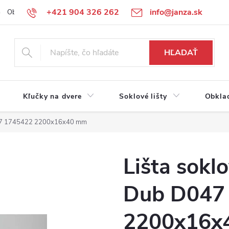
+421 904 326 262
info@janza.sk
Obchodné podmienky
Reklamačné podmienky
Podmienky ochra
HĽADAŤ
Kľučky na dvere
Soklové lišty
Obkla
D047 1745422 2200x16x40 mm
Lišta sokl
Dub D047
2200x16x