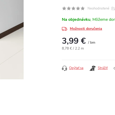
Po
Neohodnotené
Na objednávku
Možnosti doručenia
3,99 €
/ bm
Jednotková cena:
8,78 € / 2.2 m
Opýtať sa
Strážiť