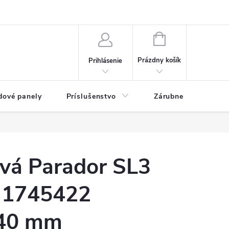
ny osobných údajov
Blog
NÁKUPNÝ KOŠÍK
Prázdny košík
Prihlásenie
dové panely
Príslušenstvo
Zárubne
Stave
ová Parador SL3
 1745422
40 mm