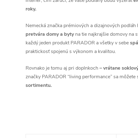
interiér, čím zaručí, že vaše podlahy budú vyzerať
e
roky.
Nemecká značka prémiových a dizajnových podl
pretvára domy a byty
na tie najkrajšie domovy na s
každý jeden produkt PARADOR a všetky v sebe
spá
praktickosť spojenú s výkonom a kvalitou.
Rovnako je tomu aj pri doplnkoch
– vrátane soklový
značky PARADOR “living performance” sa môžete 
sortimentu.