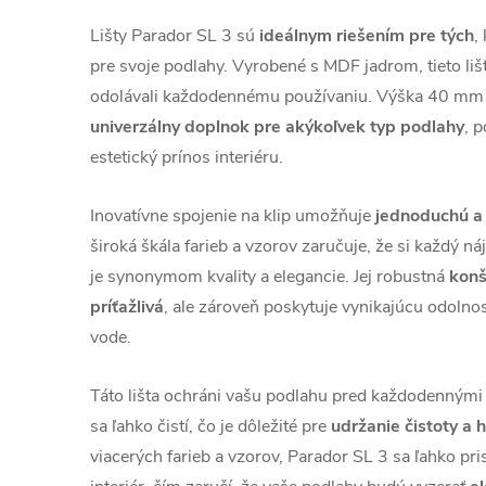
Lišty Parador SL 3 sú
ideálnym riešením pre tých
,
pre svoje podlahy. Vyrobené s MDF jadrom, tieto liš
odolávali každodennému používaniu. Výška 40 mm a
univerzálny doplnok pre akýkoľvek typ podlahy
, 
estetický prínos interiéru.
Inovatívne spojenie na klip umožňuje
jednoduchú a 
široká škála farieb a vzorov zaručuje, že si každý ná
je synonymom kvality a elegancie. Jej robustná
konš
príťažlivá
, ale zároveň poskytuje vynikajúcu odolno
vode.
Táto lišta ochráni vašu podlahu pred každodennými 
sa ľahko čistí, čo je dôležité pre
udržanie čistoty a 
viacerých farieb a vzorov, Parador SL 3 sa ľahko pr