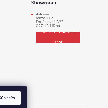
Showroom
Adresa:
Janza s.r.o
Družstevná 833
027 43 Nižná
ZOBRAZIŤ V GOOGLE
MAPS
Súhlasím