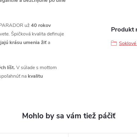
legantne a bezchybne po dlhé
áh PARADOR už
40 rokov
Produkt n
vete. Špičková kvalita definuje
jajú krásu umenia žiť
a
Soklové 
ch líšt.
V súlade s mottom
spoľahnúť na
kvalitu