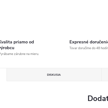
Kvalita priamo od
Expresné doručeni
výrobcu
Tovar doručíme do 48 hodín
yrábame zárubne na mieru.
DISKUSIA
Dodat