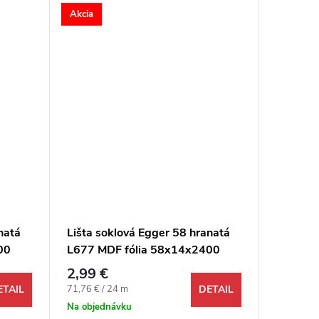
Akcia
Akcia
natá
Lišta soklová Egger 58 hranatá
Lišta s
00
L677 MDF fólia 58x14x2400
L742 M
mm
mm
2,99 €
2,99 €
Jednotková cena:
Jednotkov
71,76 € / 24 m
71,76 € /
ETAIL
DETAIL
Na objednávku
Na objed