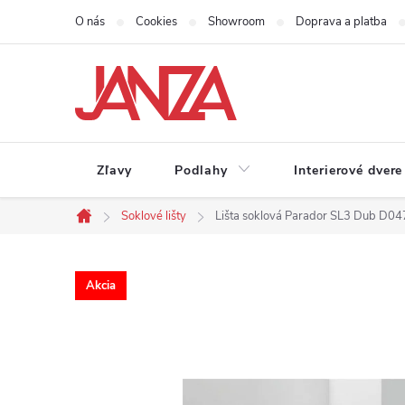
Prejsť na obsah
O nás
Cookies
Showroom
Doprava a platba
Zľavy
Podlahy
Interierové dvere
Soklové lišty
Lišta soklová Parador SL3 Dub 
Domov
Akcia