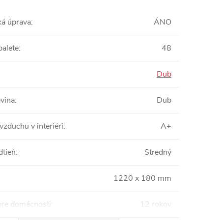
ká úprava
:
ÁNO
palete
:
48
Dub
vina
:
Dub
vzduchu v interiéri
:
A+
dtieň
:
Stredný
1220 x 180 mm
pre domácnosti
:
12 rokov