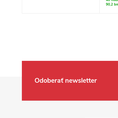
90,2 b
Zápätie
Odoberať newsletter