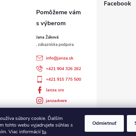
Facebook
Jana Žáková
info
@
janza.sk
+421 904 326 262
+421 915 775 500
Janza sro
janzadvere
oužíva súbory cookie. Ďalším
Odmietnuť
m tohto webu vyjadrujete súhlas s
ním. Viac informácií
tu
.