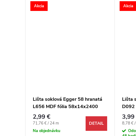
Akcia
Akcia
ranatá
Lišta soklová Egger 58 hranatá
Lišta
2400
L656 MDF fólia 58x14x2400
D092
mm
mm
2,99 €
3,99
Jednotková cena:
Jednotk
71,76 € / 24 m
8,78 € 
DETAIL
DETAIL
Na objednávku
Odo
48 hodí