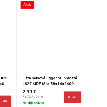
Akcia
Akcia
 Dub
Lišta soklová Egger 58 hranatá
Lišta s
40
L627 MDF fólia 58x14x2400
L734 M
mm
mm
2,99 €
2,99 €
Jednotková cena:
Jednotkov
71,76 € / 24 m
7,18 € / 2
DETAIL
ETAIL
Na objednávku
Odosi
48 hodín 