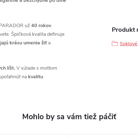
legantne a bezchybne po dlhé
áh PARADOR už
40 rokov
Produkt n
vete. Špičková kvalita definuje
jajú krásu umenia žiť
a
Soklové 
ch líšt.
V súlade s mottom
spoľahnúť na
kvalitu