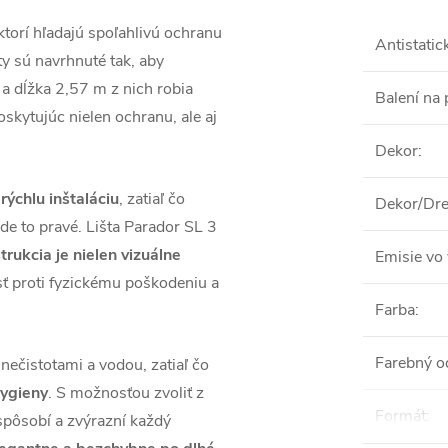
 ktorí hľadajú spoľahlivú ochranu
Antistatic
ty sú navrhnuté tak, aby
 dĺžka 2,57 m z nich robia
Balení na 
poskytujúc nielen ochranu, ale aj
Dekor
:
rýchlu inštaláciu
, zatiaľ čo
Dekor/Dre
jde to pravé. Lišta Parador SL 3
trukcia je nielen vizuálne
Emisie vo 
sť proti fyzickému poškodeniu a
Farba
:
Farebný o
nečistotami a vodou, zatiaľ čo
hygieny
. S možnosťou zvoliť z
Formát
:
ispôsobí a zvýrazní každý