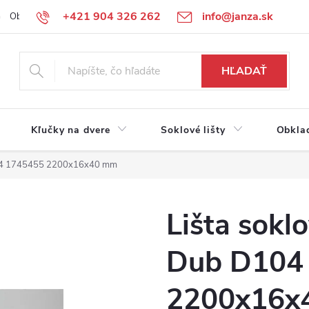
+421 904 326 262
info@janza.sk
Obchodné podmienky
Reklamačné podmienky
Podmienky ochra
HĽADAŤ
Kľučky na dvere
Soklové lišty
Obkla
D104 1745455 2200x16x40 mm
Lišta sokl
Dub D104
2200x16x