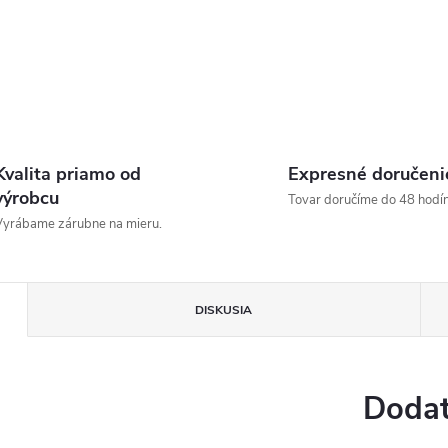
Kvalita priamo od
Expresné doručeni
výrobcu
Tovar doručíme do 48 hodín
yrábame zárubne na mieru.
DISKUSIA
Dodat