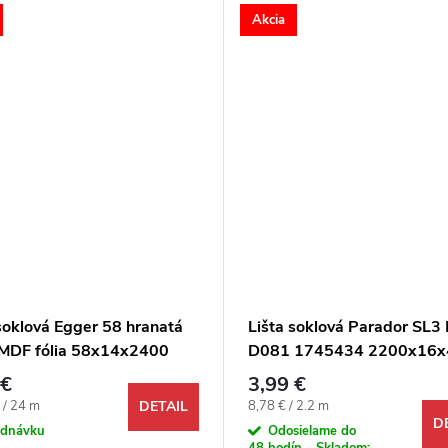
Akcia
soklová Egger 58 hranatá
Lišta soklová Parador SL3
MDF fólia 58x14x2400
D081 1745434 2200x16x
mm
 €
3,99 €
ová cena:
Jednotková cena:
 / 24 m
8,78 € / 2.2 m
DETAIL
D
ednávku
Odosielame do
48 hodín - Skladom: