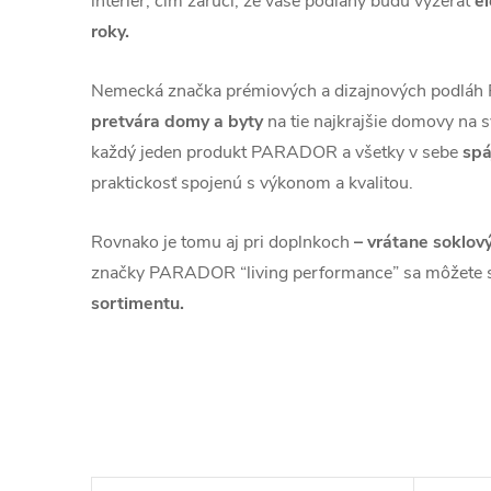
interiér, čím zaručí, že vaše podlahy budú vyzerať
e
roky.
Nemecká značka prémiových a dizajnových podl
pretvára domy a byty
na tie najkrajšie domovy na s
každý jeden produkt PARADOR a všetky v sebe
spá
praktickosť spojenú s výkonom a kvalitou.
Rovnako je tomu aj pri doplnkoch
– vrátane soklový
značky PARADOR “living performance” sa môžete 
sortimentu.