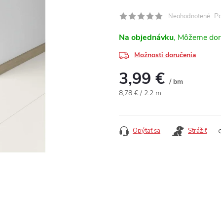
Po
Neohodnotené
Na objednávku
Možnosti doručenia
3,99 €
/ bm
Jednotková cena:
8,78 € / 2.2 m
Opýtať sa
Strážiť