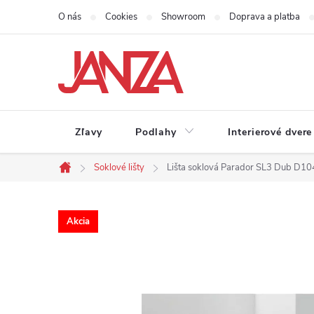
Prejsť na obsah
O nás
Cookies
Showroom
Doprava a platba
Zľavy
Podlahy
Interierové dvere
Soklové lišty
Lišta soklová Parador SL3 Dub 
Domov
Akcia