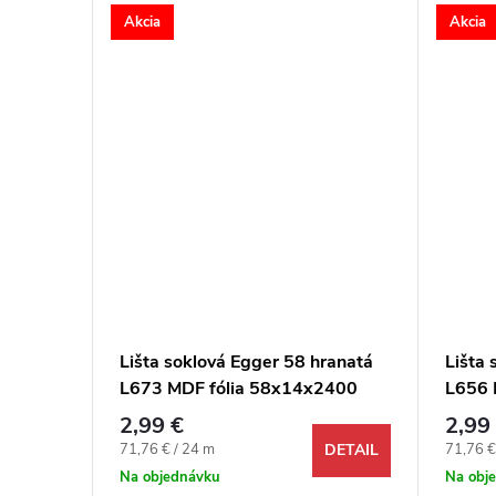
Akcia
Akcia
ranatá
Lišta soklová Egger 58 hranatá
Lišta 
2400
L673 MDF fólia 58x14x2400
L656 
mm
mm
2,99 €
2,99
Jednotková cena:
Jednotk
71,76 € / 24 m
71,76 €
DETAIL
DETAIL
Na objednávku
Na obj