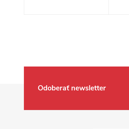
Zápätie
Odoberať newsletter