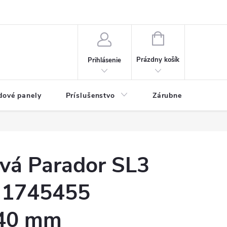
ny osobných údajov
Blog
NÁKUPNÝ KOŠÍK
Prázdny košík
Prihlásenie
dové panely
Príslušenstvo
Zárubne
Stave
ová Parador SL3
 1745455
40 mm