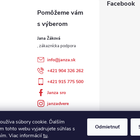
Facebook
Jana Žáková
info
@
janza.sk
+421 904 326 262
+421 915 775 500
Janza sro
janzadvere
oužíva súbory cookie. Ďalším
Odmietnuť
m tohto webu vyjadrujete súhlas s
ním. Viac informácií
tu
.