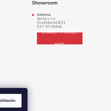
Showroom
Adresa:
Janza s.r.o
Družstevná 833
027 43 Nižná
ZOBRAZIŤ V GOOGLE
MAPS
Súhlasím