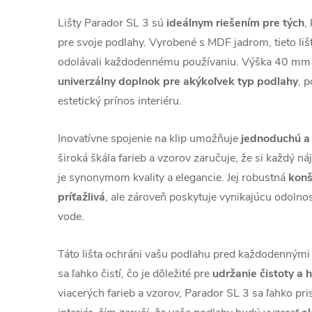
Lišty Parador SL 3 sú
ideálnym riešením pre tých
,
pre svoje podlahy. Vyrobené s MDF jadrom, tieto liš
odolávali každodennému používaniu. Výška 40 mm a
univerzálny doplnok pre akýkoľvek typ podlahy
, 
estetický prínos interiéru.
Inovatívne spojenie na klip umožňuje
jednoduchú a 
široká škála farieb a vzorov zaručuje, že si každý ná
je synonymom kvality a elegancie. Jej robustná
konš
príťažlivá
, ale zároveň poskytuje vynikajúcu odolno
vode.
Táto lišta ochráni vašu podlahu pred každodennými 
sa ľahko čistí, čo je dôležité pre
udržanie čistoty a 
viacerých farieb a vzorov, Parador SL 3 sa ľahko pr