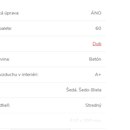
ká úprava
:
ÁNO
palete
:
60
Dub
vina
:
Betón
vzduchu v interiéri
:
A+
Šedá, Šedo-Biela
dtieň
:
Stredný
610 x 305 mm