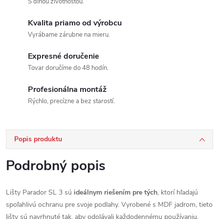
S dlhou životnosťou.
Kvalita priamo od výrobcu
Vyrábame zárubne na mieru.
Expresné doručenie
Tovar doručíme do 48 hodín.
Profesionálna montáž
Rýchlo, precízne a bez starostí.
Popis produktu
Podrobný popis
Lišty Parador SL 3 sú
ideálnym riešením pre tých
, ktorí hľadajú
spoľahlivú ochranu pre svoje podlahy. Vyrobené s MDF jadrom, tieto
lišty sú navrhnuté tak, aby odolávali každodennému používaniu.