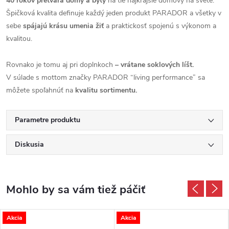
40 rokov pretvára domy a byty
na tie najkrajšie domovy na svete.
Špičková kvalita definuje každý jeden produkt PARADOR a všetky v
sebe
spájajú krásu umenia žiť
a praktickosť spojenú s výkonom a
kvalitou.
Rovnako je tomu aj pri doplnkoch
– vrátane soklových líšt.
V súlade s mottom značky PARADOR “living performance” sa
môžete spoľahnúť na
kvalitu sortimentu.
Parametre produktu
Diskusia
Akcia
Akcia