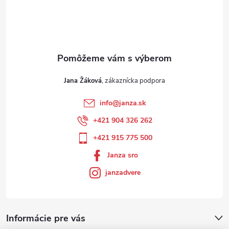
Jana Žáková
info
@
janza.sk
+421 904 326 262
+421 915 775 500
Janza sro
janzadvere
Informácie pre vás