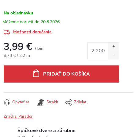
Na objednávku
20.8.2026
Možnosti doručenia
3,99 €
/ bm
Jednotková cena:
8,78 € / 2.2 m
PRIDAŤ DO KOŠÍKA
Opýtať sa
Strážiť
Zdieľať
Značka:
Parador
Špičkové dvere a zárubne