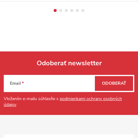
Odoberať newsletter
Zápätie
Email
ODOBERAŤ
Vložením e-mailu súhlasíte s
podmienkami ochrany osobných
údajov