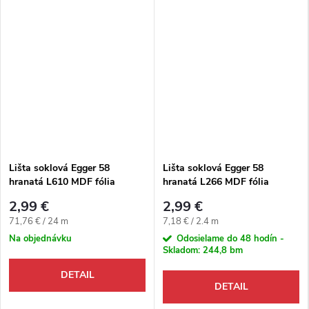
Lišta soklová Egger 58
Lišta soklová Egger 58
hranatá L610 MDF fólia
hranatá L266 MDF fólia
58x14x2400 mm
58x14x2400 mm
2,99 €
2,99 €
Jednotková cena:
Jednotková cena:
71,76 € / 24 m
7,18 € / 2.4 m
Na objednávku
Odosielame do 48 hodín -
Skladom:
244,8 bm
DETAIL
DETAIL