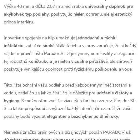
Výška 40 mm a dĺžka 2,57 m z nich robia
univerzálny doplnok pre
akýkoľvek typ podlahy
, poskytujúc nielen ochranu, ale aj estetický
prínos interiéru.
Inovatívne spojenie na klip umožňuje
jednoduchú a rýchlu
inštaláciu
, zatiaľ čo široká škála farieb a vzorov zaručuje, že si každý
nájde to pravé. Lišta Parador SL 3 je synonymom kvality a elegancie.
Jej robustná
konštrukcia je nielen vizuálne príťažlivá
, ale zároveň
poskytuje vynikajúcu odolnosť proti fyzickému poškodeniu a vode.
Táto lišta ochráni vašu podlahu pred každodennými nečistotami a
vodou, zatiaľ čo sa ľahko čistí, čo je dôležité pre
udržanie čistoty a
hygieny
. S možnosťou zvoliť z viacerých farieb a vzorov, Parador SL
3 sa ľahko prispôsobí a zvýrazní každý interiér, čím zaručí, že vaše
podlahy budú vyzerať
elegantne a bezchybne po dlhé roky.
Nemecká značka prémiových a dizajnových podláh PARADOR už