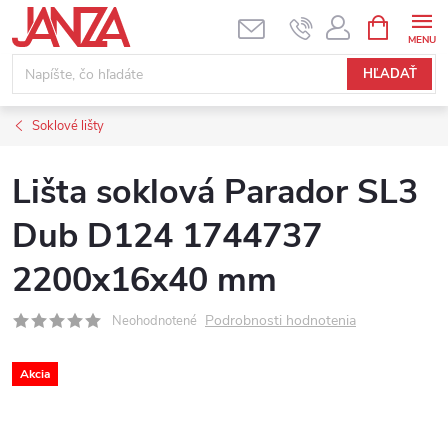
Prejsť na obsah
NÁKUPNÝ
HĽADAŤ
Soklové lišty
Lišta soklová Parador SL3
Dub D124 1744737
2200x16x40 mm
Podrobnosti hodnotenia
Neohodnotené
Akcia