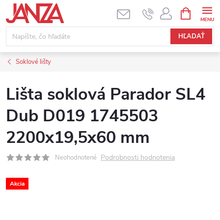
Prejsť na obsah
NÁKUPNÝ
HĽADAŤ
Soklové lišty
Lišta soklová Parador SL4
Dub D019 1745503
2200x19,5x60 mm
Podrobnosti hodnotenia
Neohodnotené
Akcia