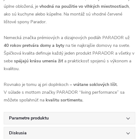
úplne obložená, je
vhodná na použitie vo vlhkých miestnostiach
,
ako sú kuchyne alebo kúpeľne. Na montáž sú vhodné červené
lištové spony Parador.
Nemecká značka prémiových a dizajnových podláh PARADOR už
40 rokov pretvára domy a byty
na tie najkrajšie domovy na svete.
Špičková kvalita definuje každý jeden produkt PARADOR a všetky v
sebe
spájajú krásu umenia žiť
a praktickosť spojenú s výkonom a
kvalitou.
Rovnako je tomu aj pri doplnkoch
– vrátane soklových líšt.
V súlade s mottom značky PARADOR “living performance” sa
môžete spoľahnúť na
kvalitu sortimentu.
Parametre produktu
Diskusia