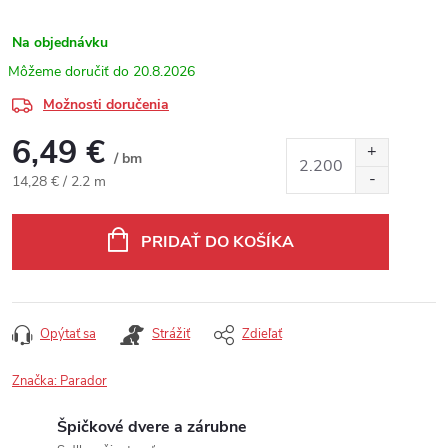
Na objednávku
20.8.2026
Možnosti doručenia
6,49 €
/ bm
Jednotková cena:
14,28 € / 2.2 m
PRIDAŤ DO KOŠÍKA
Opýtať sa
Strážiť
Zdieľať
Značka:
Parador
Špičkové dvere a zárubne