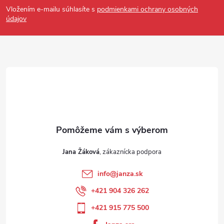
Vložením e-mailu súhlasíte s
podmienkami ochrany osobných
údajov
Jana Žáková
info
@
janza.sk
+421 904 326 262
+421 915 775 500