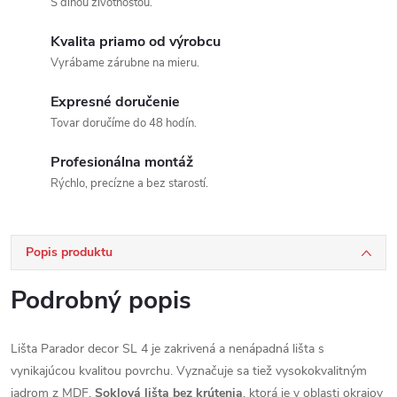
S dlhou životnosťou.
Kvalita priamo od výrobcu
Vyrábame zárubne na mieru.
Expresné doručenie
Tovar doručíme do 48 hodín.
Profesionálna montáž
Rýchlo, precízne a bez starostí.
Popis produktu
Podrobný popis
Lišta Parador decor SL 4 je zakrivená a nenápadná lišta s
vynikajúcou kvalitou povrchu. Vyznačuje sa tiež vysokokvalitným
jadrom z MDF.
Soklová lišta bez krútenia
, ktorá je v oblasti okrajov