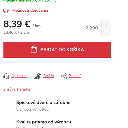
19.8.2026
Možnosti doručenia
8,39 €
/ bm
Jednotková cena:
18,46 € / 2.2 m
PRIDAŤ DO KOŠÍKA
Opýtať sa
Strážiť
Zdieľať
Značka:
Parador
Špičkové dvere a zárubne
S dlhou životnosťou.
Kvalita priamo od výrobcu