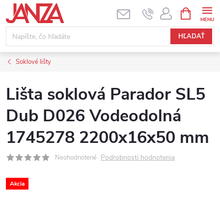
Prejsť na obsah
NÁKUPNÝ
HĽADAŤ
Soklové lišty
Lišta soklová Parador SL5
Dub D026 Vodeodolná
1745278 2200x16x50 mm
Podrobnosti hodnotenia
Neohodnotené
Akcia