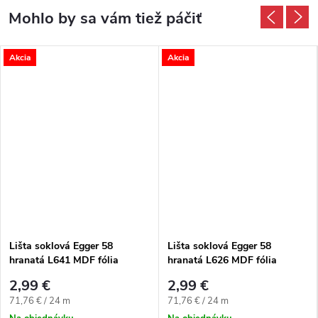
Akcia
Akcia
Lišta soklová Egger 58
Lišta soklová Egger 58
hranatá L641 MDF fólia
hranatá L626 MDF fólia
58x14x2400 mm
58x14x2400 mm
2,99 €
2,99 €
Jednotková cena:
Jednotková cena:
71,76 € / 24 m
71,76 € / 24 m