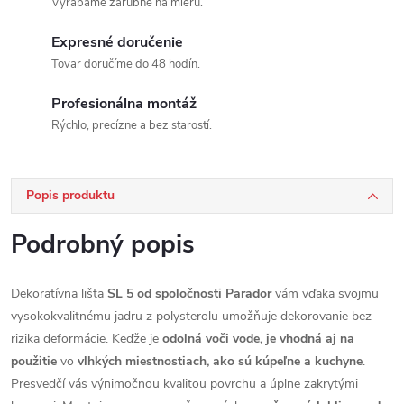
Vyrábame zárubne na mieru.
Expresné doručenie
Tovar doručíme do 48 hodín.
Profesionálna montáž
Rýchlo, precízne a bez starostí.
Popis produktu
Podrobný popis
Dekoratívna lišta
SL 5 od spoločnosti Parador
vám vďaka svojmu
vysokokvalitnému jadru z polysterolu umožňuje dekorovanie bez
rizika deformácie. Keďže je
odolná voči vode, je vhodná aj na
použitie
vo
vlhkých miestnostiach, ako sú kúpeľne a kuchyne
.
Presvedčí vás výnimočnou kvalitou povrchu a úplne zakrytými