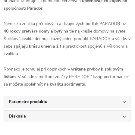
hranami. Montuje sa pomocou červených
upevňovacích klipov od
spoločnosti Parador.
Nemecká značka prémiových a dizajnových podláh PARADOR už
40 rokov pretvára domy a byty
na tie najkrajšie domovy na svete.
Špičková kvalita definuje každý jeden produkt PARADOR a všetky v
sebe
spájajú krásu umenia žiť
a praktickosť spojenú s výkonom a
kvalitou.
Rovnako je tomu aj pri doplnkoch
– vrátane prvkov k soklovým
lištám.
V súlade s mottom značky PARADOR “living performance”
sa môžete spoľahnúť na
kvalitu sortimentu.
Parametre produktu
Diskusia