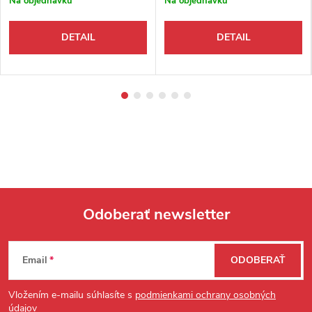
Na objednávku
Na objednávku
DETAIL
DETAIL
Odoberať newsletter
Zápätie
Email
ODOBERAŤ
Vložením e-mailu súhlasíte s
podmienkami ochrany osobných
údajov