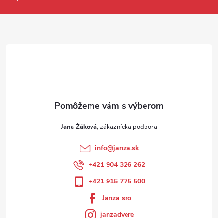
Jana Žáková
info
@
janza.sk
+421 904 326 262
+421 915 775 500
Janza sro
janzadvere