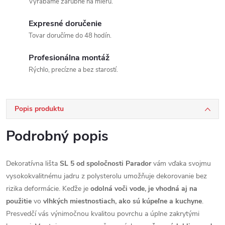
Vyrábame zárubne na mieru.
Expresné doručenie
Tovar doručíme do 48 hodín.
Profesionálna montáž
Rýchlo, precízne a bez starostí.
Popis produktu
Podrobný popis
Dekoratívna lišta
SL 5 od spoločnosti Parador
vám vďaka svojmu
vysokokvalitnému jadru z polysterolu umožňuje dekorovanie bez
rizika deformácie. Keďže je
odolná voči vode, je vhodná aj na
použitie
vo
vlhkých miestnostiach, ako sú kúpeľne a kuchyne
.
Presvedčí vás výnimočnou kvalitou povrchu a úplne zakrytými