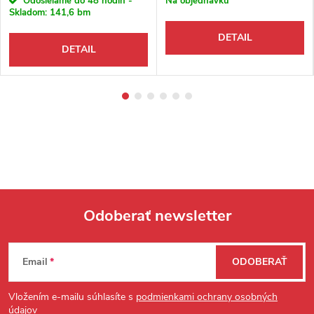
Odosielame do 48 hodín -
Na objednávku
Skladom:
141,6 bm
DETAIL
DETAIL
Odoberať newsletter
Zápätie
Email
ODOBERAŤ
Vložením e-mailu súhlasíte s
podmienkami ochrany osobných
údajov