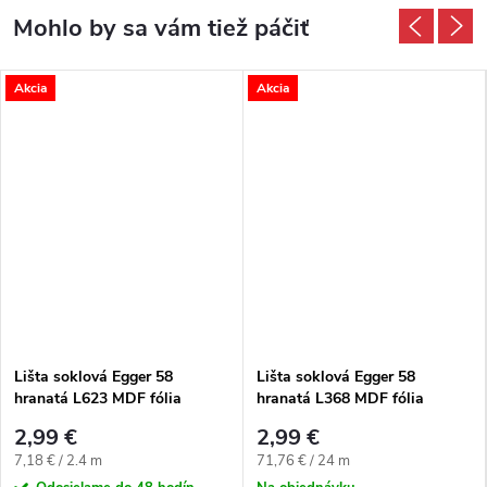
Akcia
Akcia
Lišta soklová Egger 58
Lišta soklová Egger 58
hranatá L623 MDF fólia
hranatá L368 MDF fólia
58x14x2400 mm
58x14x2400 mm
2,99 €
2,99 €
Jednotková cena:
Jednotková cena:
7,18 € / 2.4 m
71,76 € / 24 m