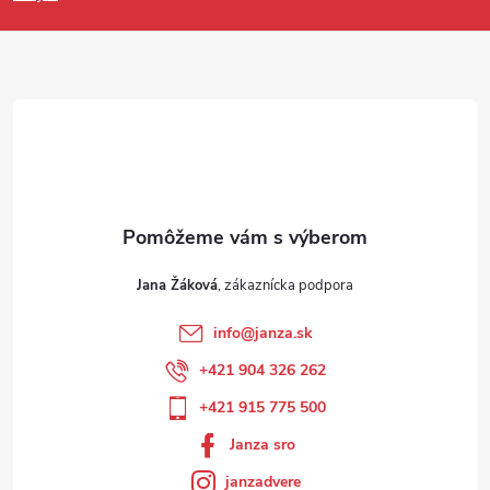
Jana Žáková
info
@
janza.sk
+421 904 326 262
+421 915 775 500
Janza sro
janzadvere