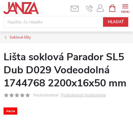
Prejsť na obsah
NÁKUPNÝ
HĽADAŤ
Soklové lišty
Lišta soklová Parador SL5
Dub D029 Vodeodolná
1744768 2200x16x50 mm
Podrobnosti hodnotenia
Neohodnotené
Akcia