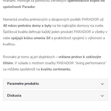
hranami. Montuje sa pomocou červených
upevňovacích klipov od
spoločnosti Parador.
Nemecká značka prémiových a dizajnových podláh PARADOR už
40 rokov pretvára domy a byty
na tie najkrajšie domovy na svete.
Špičková kvalita definuje každý jeden produkt PARADOR a všetky v
sebe
spájajú krásu umenia žiť
a praktickosť spojenú s výkonom a
kvalitou.
Rovnako je tomu aj pri doplnkoch
– vrátane prvkov k soklovým
lištám.
V súlade s mottom značky PARADOR “living performance”
sa môžete spoľahnúť na
kvalitu sortimentu.
Parametre produktu
Diskusia