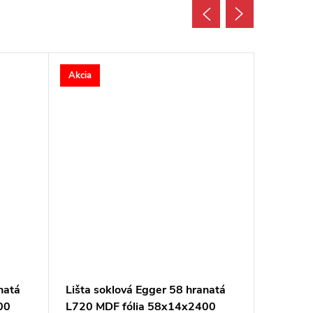
Akcia
Akcia
natá
Lišta soklová Egger 58 hranatá
Lišta s
00
L720 MDF fólia 58x14x2400
L700 M