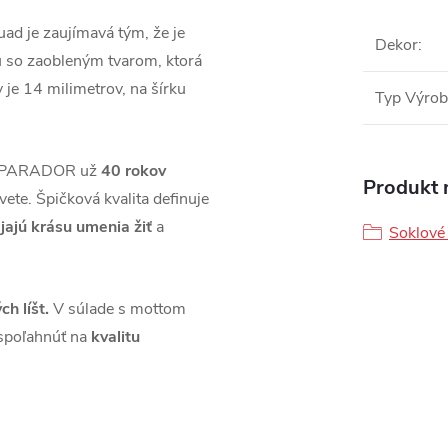
ad je zaujímavá tým, že je
Dekor
:
štu so zaobleným tvarom, ktorá
y je 14 milimetrov, na šírku
Typ Výro
áh PARADOR už
40 rokov
Produkt n
vete. Špičková kvalita definuje
jajú krásu umenia žiť
a
Soklové 
ch líšt.
V súlade s mottom
spoľahnúť na
kvalitu