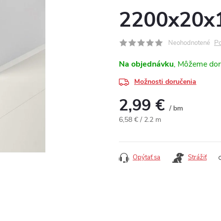
2200x20x
Po
Neohodnotené
Na objednávku
Možnosti doručenia
2,99 €
/ bm
Jednotková cena:
6,58 € / 2.2 m
Opýtať sa
Strážiť