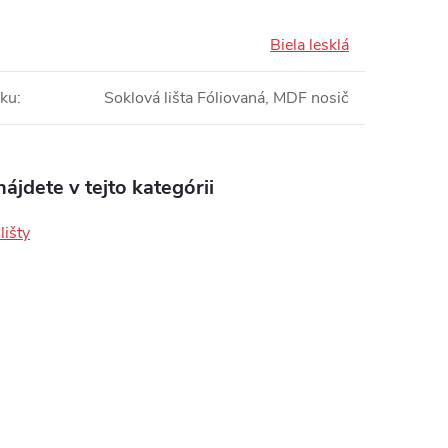
Biela lesklá
bku
:
Soklová lišta Fóliovaná, MDF nosič
ájdete v tejto kategórii
lišty