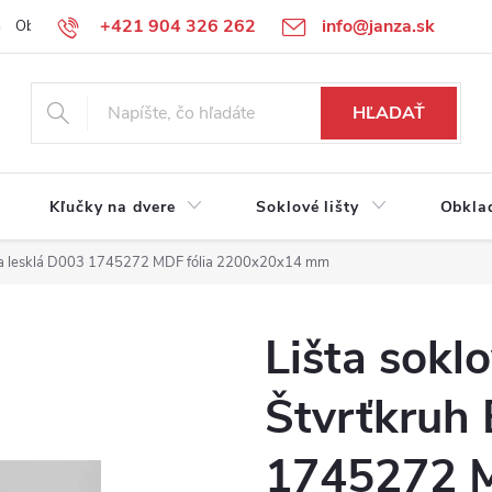
+421 904 326 262
info@janza.sk
Obchodné podmienky
Reklamačné podmienky
Podmienky ochra
HĽADAŤ
Kľučky na dvere
Soklové lišty
Obkla
iela lesklá D003 1745272 MDF fólia 2200x20x14 mm
Lišta sokl
Štvrťkruh 
1745272 M