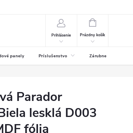
ny osobných údajov
Blog
NÁKUPNÝ KOŠÍK
Prázdny košík
Prihlásenie
dové panely
Príslušenstvo
Zárubne
Stave
ová Parador
Biela lesklá D003
DF fólia