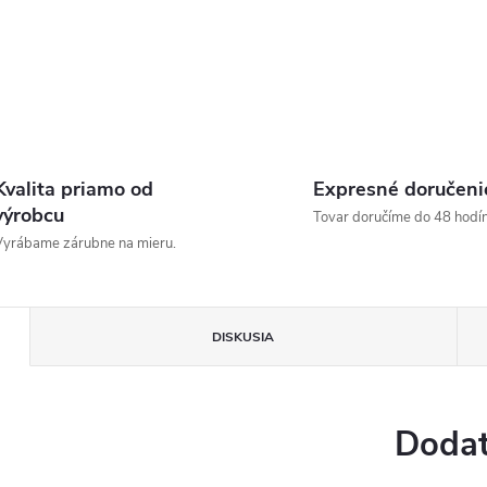
Kvalita priamo od
Expresné doručeni
výrobcu
Tovar doručíme do 48 hodín
yrábame zárubne na mieru.
DISKUSIA
Dodat