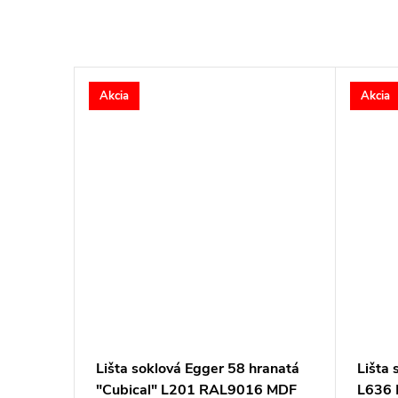
Akcia
Akcia
L3 Dub
Lišta soklová Egger 58 hranatá
Lišta 
6x40
"Cubical" L201 RAL9016 MDF
L636 