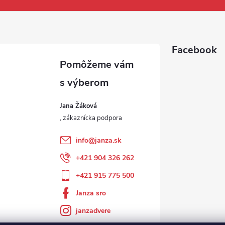
Facebook
Jana Žáková
info
@
janza.sk
+421 904 326 262
+421 915 775 500
Janza sro
janzadvere