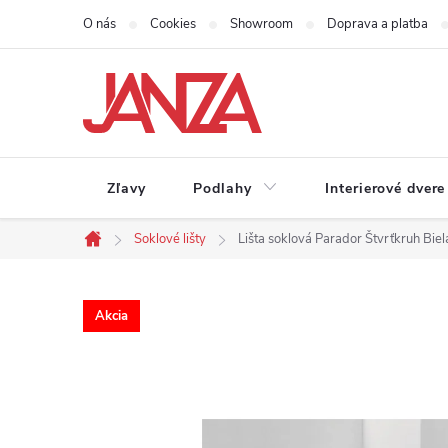
Prejsť na obsah
O nás
Cookies
Showroom
Doprava a platba
Zľavy
Podlahy
Interierové dvere
Soklové lišty
Lišta soklová Parador Štvrťkruh B
Domov
Akcia