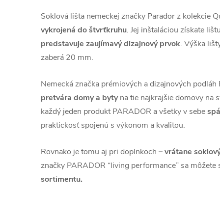
Soklová lišta nemeckej značky Parador z kolekcie Qu
vykrojená do štvrťkruhu
. Jej inštaláciou získate li
predstavuje zaujímavý dizajnový prvok
. Výška lišt
zaberá 20 mm.
Nemecká značka prémiových a dizajnových podl
pretvára domy a byty
na tie najkrajšie domovy na s
každý jeden produkt PARADOR a všetky v sebe
spá
praktickosť spojenú s výkonom a kvalitou.
Rovnako je tomu aj pri doplnkoch
– vrátane soklový
značky PARADOR “living performance” sa môžete 
sortimentu.