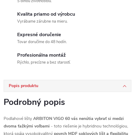
S dlhou životnosťou.
Kvalita priamo od výrobcu
Vyrábame zárubne na mieru.
Expresné doručenie
Tovar doručíme do 48 hodín.
Profesionálna montáž
Rýchlo, precízne a bez starostí.
Popis produktu
Podrobný popis
Podlahové lišty
ARBITON VIGO 60 vás nenútia vybrať si medzi
dvoma ťažkými voľbami
- toto riešenie je hybridnou technológiou,
ktorá spája vysokokvalitný
povrch MDF soklových líšt a flexibilitu