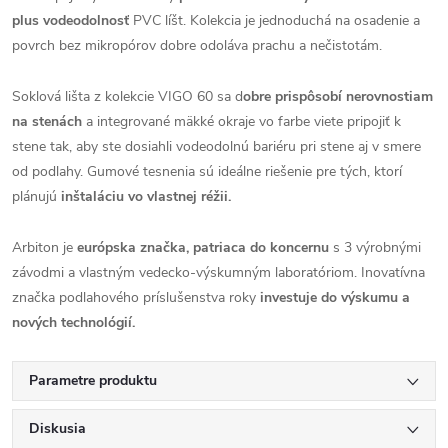
plus vodeodolnosť
PVC líšt. Kolekcia je jednoduchá na osadenie a
povrch bez mikropórov dobre odoláva prachu a nečistotám.
Soklová lišta z kolekcie VIGO 60 sa d
obre prispôsobí nerovnostiam
na stenách
a integrované mäkké okraje vo farbe viete pripojiť k
stene tak, aby ste dosiahli vodeodolnú bariéru pri stene aj v smere
od podlahy. Gumové tesnenia sú ideálne riešenie pre tých, ktorí
plánujú
inštaláciu vo vlastnej réžii.
Arbiton je
európska značka, patriaca do koncernu
s 3 výrobnými
závodmi a vlastným vedecko-výskumným laboratóriom. Inovatívna
značka podlahového príslušenstva roky
investuje do výskumu a
nových technológií.
Parametre produktu
Diskusia