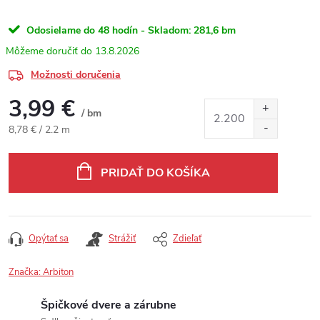
Odosielame do 48 hodín - Skladom:
281,6 bm
13.8.2026
Možnosti doručenia
3,99 €
/ bm
Jednotková cena:
8,78 € / 2.2 m
PRIDAŤ DO KOŠÍKA
Opýtať sa
Strážiť
Zdieľať
Značka:
Arbiton
Špičkové dvere a zárubne