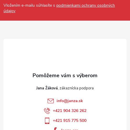
Vložením e-mailu súhlasíte s
podmienkami ochrany osobných
údajov
Jana Žáková
info
@
janza.sk
+421 904 326 262
+421 915 775 500