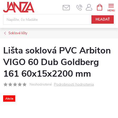
Prejsť na obsah
NÁKUPNÝ
HĽADAŤ
Soklové lišty
Lišta soklová PVC Arbiton
VIGO 60 Dub Goldberg
161 60x15x2200 mm
Podrobnosti hodnotenia
Neohodnotené
Akcia