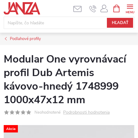
Prejsť na obsah
NÁKUPNÝ
HĽADAŤ
Podlahové profily
Modular One vyrovnávací
profil Dub Artemis
kávovo-hnedý 1748999
1000x47x12 mm
Podrobnosti hodnotenia
Neohodnotené
Akcia