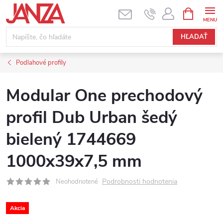
Prejsť na obsah
NÁKUPNÝ
HĽADAŤ
Podlahové profily
Modular One prechodový
profil Dub Urban šedý
bielený 1744669
1000x39x7,5 mm
Podrobnosti hodnotenia
Neohodnotené
Akcia