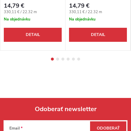
samolepiaco-narážací oblý,
samolepiaco-narážací oblý,
14,79 €
14,79 €
3v1 Egger
3v1 Egger
Jednotková cena:
Jednotková cena:
330,11 € / 22.32 m
330,11 € / 22.32 m
Na objednávku
Na objednávku
DETAIL
DETAIL
Odoberať newsletter
Zápätie
Email
ODOBERAŤ