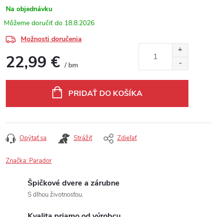
Na objednávku
18.8.2026
Možnosti doručenia
22,99 €
/ bm
Jednotková cena:
PRIDAŤ DO KOŠÍKA
Opýtať sa
Strážiť
Zdieľať
Značka:
Parador
Špičkové dvere a zárubne
S dlhou životnosťou.
Kvalita priamo od výrobcu