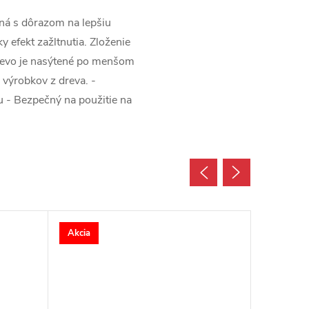
ená s dôrazom na lepšiu
 efekt zažltnutia. Zloženie
 drevo je nasýtené po menšom
 výrobkov z dreva. -
u - Bezpečný na použitie na
Akcia
Akcia