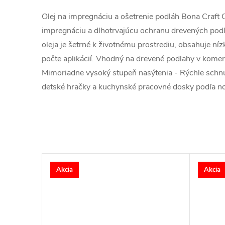
Olej na impregnáciu a ošetrenie podláh Bona Craft O
impregnáciu a dlhotrvajúcu ochranu drevených podlá
oleja je šetrné k životnému prostrediu, obsahuje n
počte aplikácií. Vhodný na drevené podlahy v komer
Mimoriadne vysoký stupeň nasýtenia - Rýchle schnut
detské hračky a kuchynské pracovné dosky podľa 
Akcia
Akcia