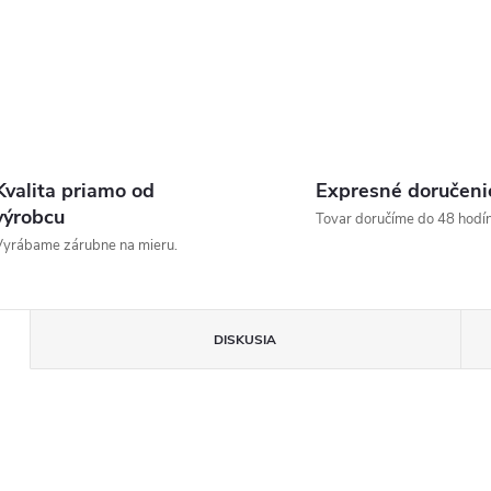
Kvalita priamo od
Expresné doručeni
výrobcu
Tovar doručíme do 48 hodín
yrábame zárubne na mieru.
DISKUSIA