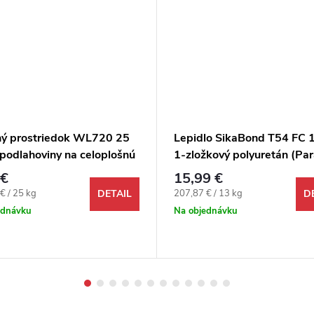
ný prostriedok WL720 25
Lepidlo SikaBond T54 FC 
 podlahoviny na celoplošnú
1-zložkový polyuretán (Pa
u CV,PVC, textilných
1174323), na drevené pod
 €
15,99 €
hovín
ová cena:
Jednotková cena:
€ / 25 kg
207,87 € / 13 kg
DETAIL
D
ednávku
Na objednávku