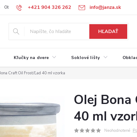
+421 904 326 262
info@janza.sk
Obchodné podmienky
Reklamačné podmienky
Podmienky ochra
HĽADAŤ
Kľučky na dvere
Soklové lišty
Obkla
Bona Craft Oil Frost/Ľad 40 ml vzorka
Olej Bona 
40 ml vzor
Po
Neohodnotené