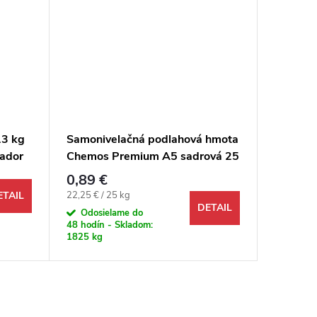
13 kg
Samonivelačná podlahová hmota
Kremiči
rador
Chemos Premium A5 sadrová 25
mm 25 
lahy
kg
0,89 €
0,89 €
Jednotková cena:
Jednotkov
22,25 € / 25 kg
22,25 € / 
ETAIL
DETAIL
Odosielame do
Odosi
48 hodín - Skladom:
48 hodín 
1825 kg
625 kg