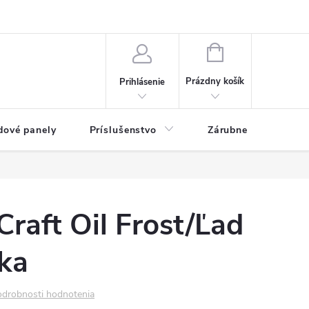
ny osobných údajov
Blog
NÁKUPNÝ KOŠÍK
Prázdny košík
Prihlásenie
dové panely
Príslušenstvo
Zárubne
Stave
Craft Oil Frost/Ľad
ka
drobnosti hodnotenia