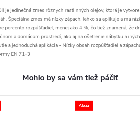
il je jedinečná zmes rôznych rastlinných olejov, ktorá je vytvor
h. Špeciálna zmes má nízky zápach, ľahko sa aplikuje a má nízky
ízke percento rozpúšťadiel, menej ako 4 %, čo tiež znamená, že
čnom a domácom prostredí, ako aj na ošetrenie nábytku a iných
ie a jednoduchá aplikácia - Nízky obsah rozpúšťadiel a zápach
normy EN 71-3
Akcia