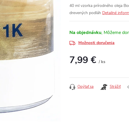
40 ml vzorka prírodného oleja Bo
drevených podláh
Detailné infor
Na objednávku
Možnosti doručenia
7,99 €
/ ks
Jednotková cena:
Opýtať sa
Strážiť