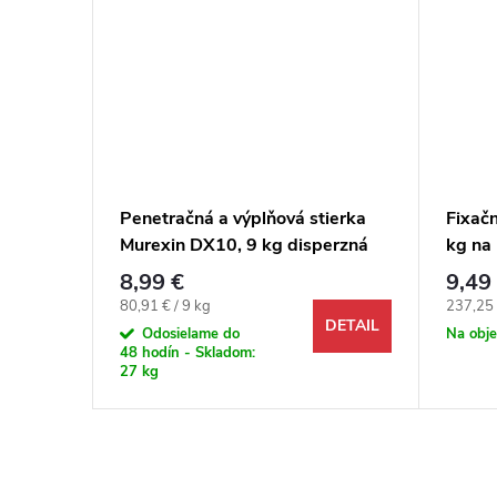
 mat 1
Penetračná a výplňová stierka
Fixač
Murexin DX10, 9 kg disperzná
kg na
(2K komp.A+B)
fixáci
8,99 €
9,49
podla
DETAIL
Jednotková cena:
Jednotk
80,91 € / 9 kg
237,25 
DETAIL
Odosielame do
Na obj
48 hodín - Skladom:
27 kg